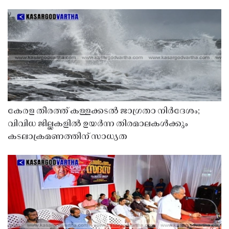
കേരള തീരത്ത് കള്ളക്കടൽ ജാഗ്രതാ നിർദേശം;
വിവിധ ജില്ലകളിൽ ഉയർന്ന തിരമാലകൾക്കും
കടലാക്രമണത്തിന് സാധ്യത