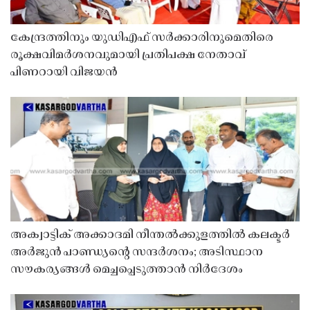
കേന്ദ്രത്തിനും യുഡിഎഫ് സർക്കാരിനുമെതിരെ
രൂക്ഷവിമർശനവുമായി പ്രതിപക്ഷ നേതാവ്
പിണറായി വിജയൻ
അക്വാട്ടിക് അക്കാദമി നീന്തൽക്കുളത്തിൽ കലക്ടർ
അർജുൻ പാണ്ഡ്യൻ്റെ സന്ദർശനം; അടിസ്ഥാന
സൗകര്യങ്ങൾ മെച്ചപ്പെടുത്താൻ നിർദേശം