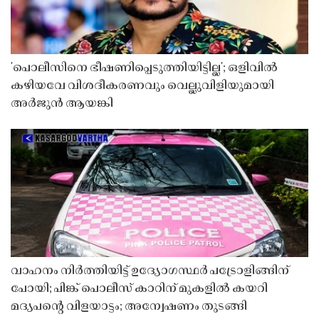
'പൊലീസിനെ ഭീഷണിപ്പെടുത്തിയിട്ടില്ല'; ഒളിവിൽ
കഴിയവേ വിശദീകരണവും വെല്ലുവിളിയുമായി
അർജുൻ ആയങ്കി
വാഹനം നിർത്തിയിട്ട് ഉദ്യോഗസ്ഥർ പട്രോളിങ്ങിന്
പോയി; പിങ്ക് പൊലീസ് കാറിന് മുകളിൽ കയറി
മദ്യപൻ്റെ വിളയാട്ടം; അന്വേഷണം തുടങ്ങി