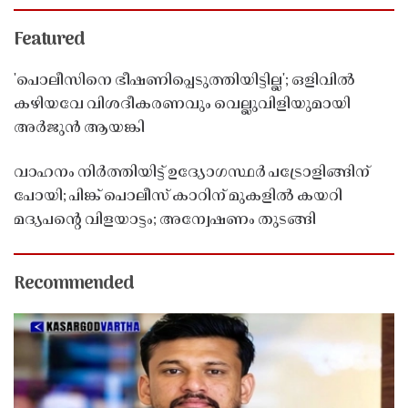
Featured
'പൊലീസിനെ ഭീഷണിപ്പെടുത്തിയിട്ടില്ല'; ഒളിവിൽ
കഴിയവേ വിശദീകരണവും വെല്ലുവിളിയുമായി
അർജുൻ ആയങ്കി
വാഹനം നിർത്തിയിട്ട് ഉദ്യോഗസ്ഥർ പട്രോളിങ്ങിന്
പോയി; പിങ്ക് പൊലീസ് കാറിന് മുകളിൽ കയറി
മദ്യപൻ്റെ വിളയാട്ടം; അന്വേഷണം തുടങ്ങി
Recommended