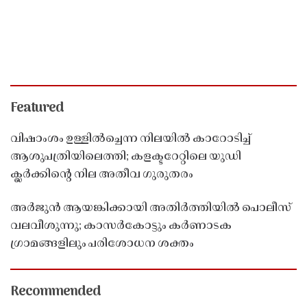
Featured
വിഷാംശം ഉള്ളിൽച്ചെന്ന നിലയിൽ കാറോടിച്ച്
ആശുപത്രിയിലെത്തി; കളക്ടറേറ്റിലെ യുഡി
ക്ലർക്കിൻ്റെ നില അതീവ ഗുരുതരം
അർജുൻ ആയങ്കിക്കായി അതിർത്തിയിൽ പൊലീസ്
വലവീശുന്നു; കാസർകോട്ടും കർണാടക
ഗ്രാമങ്ങളിലും പരിശോധന ശക്തം
Recommended