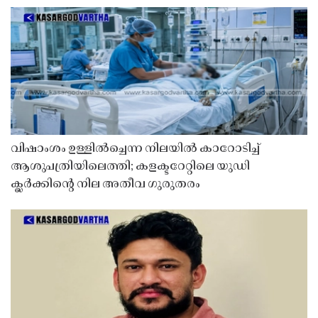
വിഷാംശം ഉള്ളിൽച്ചെന്ന നിലയിൽ കാറോടിച്ച്
ആശുപത്രിയിലെത്തി; കളക്ടറേറ്റിലെ യുഡി
ക്ലർക്കിൻ്റെ നില അതീവ ഗുരുതരം