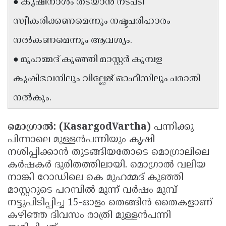
● കൃഷിനാശം തടയാൻ നടപടി
Updates
Assembly
Kerala
സ്വീകരിക്കണമെന്നും നഷ്ടപരിഹാരം
Polls
Local
Look
നൽകണമെന്നും ആവശ്യം.
Body
Back
● മുഹമ്മദ് കുഞ്ഞി മാസ്റ്റർ കുമ്പള
Election
2025
കൃഷിഭവനിലും വില്ലേജ് ഓഫീസിലും പരാതി
നൽകും.
മൊഗ്രാൽ: (KasargodVartha)
പന്നിക്കു
പിന്നാലെ മുള്ളൻപന്നിയും കൃഷി
നശിപ്പിക്കാൻ തുടങ്ങിയതോടെ മൊഗ്രാലിലെ
കർഷകർ ദുരിതത്തിലായി. മൊഗ്രാൽ വലിയ
നാങ്കി റോഡിലെ കെ മുഹമ്മദ് കുഞ്ഞി
മാസ്റ്ററുടെ പറമ്പിൽ മൂന്ന് വർഷം മുമ്പ്
നട്ടുപിടിപ്പിച്ച 15-ഓളം തെങ്ങിൻ തൈകളാണ്
കഴിഞ്ഞ ദിവസം രാത്രി മുള്ളൻപന്നി