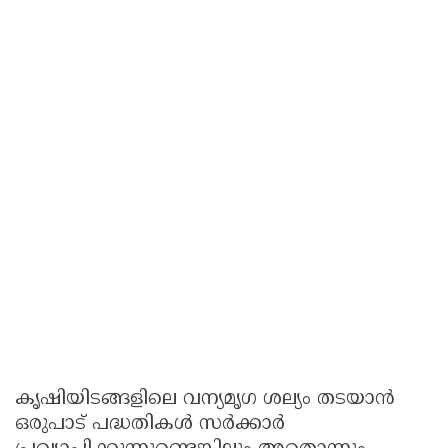
കൃഷിയിടങ്ങളിലെ വന്യമൃഗ ശല്യം തടയാൻ
ഒരുപാട് പദ്ധതികൾ സർക്കാർ