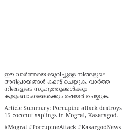
ഈ വാർത്തയെക്കുറിച്ചുള്ള നിങ്ങളുടെ
അഭിപ്രായങ്ങൾ കമൻ്റ് ചെയ്യുക. വാർത്ത
നിങ്ങളുടെ സുഹൃത്തുക്കൾക്കും
കുടുംബാംഗങ്ങൾക്കും ഷെയർ ചെയ്യുക.
Article Summary: Porcupine attack destroys
15 coconut saplings in Mogral, Kasaragod.
#Mogral #PorcupineAttack #KasargodNews