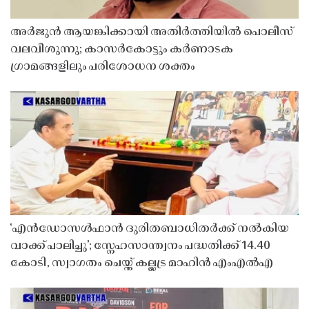
അർജുൻ ആയങ്കിക്കായി അതിർത്തിയിൽ പൊലീസ്
വലവീശുന്നു; കാസർകോട്ടും കർണാടക
ഗ്രാമങ്ങളിലും പരിശോധന ശക്തം
‘എൻഡോസൾഫാൻ ദുരിതബാധിതർക്ക് നൽകിയ
വാക്ക് പാലിച്ചു’; സ്നേഹസാന്ത്വനം പദ്ധതിക്ക് 14.40
കോടി, സ്വാഗതം ചെയ്ത് കല്ലട്ര മാഹിൻ എംഎൽഎ