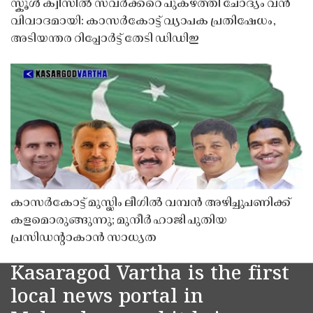
സ്കൂൾ ക്വിസിൽ സവർക്കറെ പുകഴ്ത്തി ചോദ്യം വൻ
വിവാദമായി: കാസർകോട്ട് വ്യാപക പ്രതിഷേധം,
അടിയന്തര റിപ്പോർട്ട് തേടി ഡിഡിഇ
കാസർകോട്ട് മുസ്ലിം ലീഗിൽ വമ്പൻ അഴിച്ചുപണിക്ക്
കളമൊരുങ്ങുന്നു; മുനീർ ഹാജി പുതിയ
പ്രസിഡൻ്റാകാൻ സാധ്യത
Kasaragod Vartha is the first
local news portal in