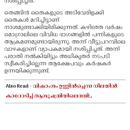
നശിപ്പിച്ചത്.
തെങ്ങിൻ തൈകളുടെ അടിവേരിളക്കി
തൈകൾ മറിച്ചിട്ടാണ്
നാശമുണ്ടാക്കിയിരിക്കുന്നത്. കഴിഞ്ഞ വർഷം
മൊഗ്രാലിലെ വിവിധ ഭാഗങ്ങളിൽ പന്നികളുടെ
ആക്രമണമുണ്ടായിരുന്നു. അന്ന് വീട്ടുപറമ്പിലെ
വാഴകളാണ് വ്യാപകമായി നശിപ്പിച്ചത്. അന്ന്
പരാതി നൽകിയിട്ടും അധികൃതർ നടപടി
സ്വീകരിച്ചില്ലെന്ന ആക്ഷേപവും കർഷകർ
ഉന്നയിക്കുന്നുണ്ട്.
Also Read -
വിഷാംശം ഉള്ളിൽച്ചെന്ന നിലയിൽ
കാറോടിച്ച് ആശുപത്രിയിലെത്തി;
കളക്ടറേറ്റിലെ യുഡി ക്ലർക്കിൻ്റെ നില അതീവ
ഗുരുതരം