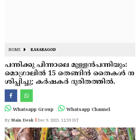
Fitr
May
Day
Eid
Al
Independence
Ad'ha
Day
Onam
HOME
KASARAGOD
J&K
State
പന്നിക്കു പിന്നാലെ മുള്ളൻപന്നിയും:
Haryana
മൊഗ്രാലിൽ 15 തെങ്ങിൻ തൈകൾ ന
Assembly
State
Diwali
ശിപ്പിച്ചു; കർഷകർ ദുരിതത്തിൽ.
Elections
Assembly
Christmas
Elections
New-
Year
Republic
Whatsapp Group
Whatsapp Channel
Day
Budget
By
Main Desk
Dec 9, 2025, 12:59 IST
Delhi