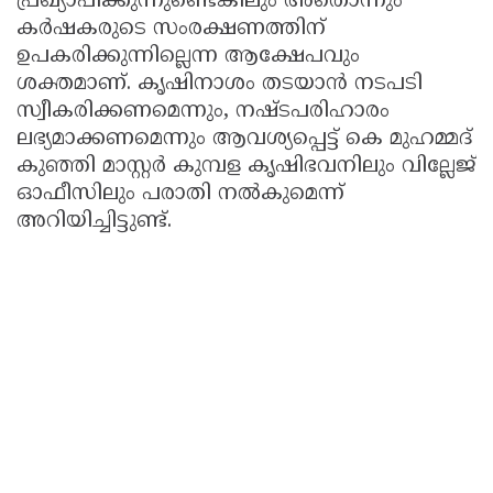
പ്രഖ്യാപിക്കുന്നുണ്ടെങ്കിലും അതൊന്നും
കർഷകരുടെ സംരക്ഷണത്തിന്
ഉപകരിക്കുന്നില്ലെന്ന ആക്ഷേപവും
ശക്തമാണ്. കൃഷിനാശം തടയാൻ നടപടി
സ്വീകരിക്കണമെന്നും, നഷ്ടപരിഹാരം
ലഭ്യമാക്കണമെന്നും ആവശ്യപ്പെട്ട് കെ മുഹമ്മദ്
കുഞ്ഞി മാസ്റ്റർ കുമ്പള കൃഷിഭവനിലും വില്ലേജ്
ഓഫീസിലും പരാതി നൽകുമെന്ന്
അറിയിച്ചിട്ടുണ്ട്.