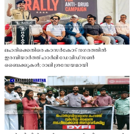
ലഹരിക്കെതിരെ കാസർകോട് നഗരത്തിൽ
ഇരമ്പിയാർത്ത് ഹാർലി ഡേവിഡ്‌സൺ
ബൈക്കുകൾ; റാലി ശ്രദ്ധേയമായി