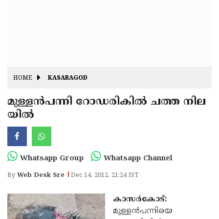
Fitr
May
Day
Eid
Al
Independence
Ad'ha
Day
Onam
HOME
KASARAGOD
J&K
State
മുള്ളന്‍പന്നി റോഡരികില്‍ ചത്ത നില
Haryana
യില്‍
Assembly
State
Diwali
Elections
Assembly
Christmas
Elections
New-
Whatsapp Group
Whatsapp Channel
Year
Republic
By
Web Desk Sre
Dec 14, 2012, 21:24 IST
Day
Budget
കാസര്‍കോട്:
Delhi
മുള്ളന്‍പന്നിയെ