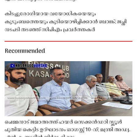
കിടപ്പുരോഗിയായ വയോധികയെയും
കുടുംബത്തെയും കുടിയൊഴിപ്പിക്കാൻ ബാങ്ക്; ജപ്തി
നടപടി തടഞ്ഞ് സിപിഎം പ്രവർത്തകർ
Recommended
ചെമ്മനാട് ജമാഅത്ത് ഹയർ സെക്കൻഡറി സ്കൂൾ
പുതിയ കെട്ടിട ഉദ്ഘാടനം ഓഗസ്റ്റ് 10-ന്; മന്ത്രി അഡ്വ.