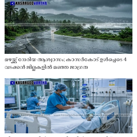
മഴയ്ക്ക് നേരിയ ആശ്വാസം; കാസർകോട് ഉൾപ്പെടെ 4
വടക്കൻ ജില്ലകളിൽ മഞ്ഞ ജാഗ്രത