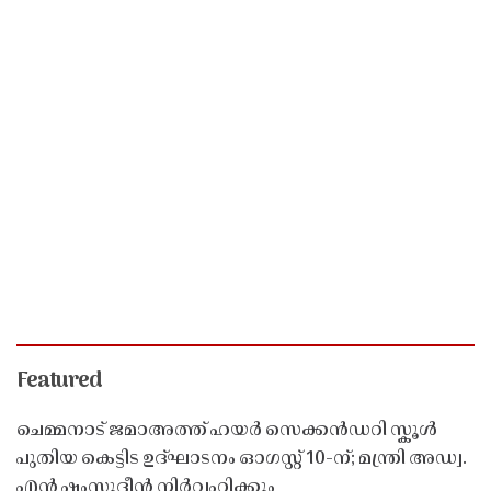
Featured
ചെമ്മനാട് ജമാഅത്ത് ഹയർ സെക്കൻഡറി സ്കൂൾ
പുതിയ കെട്ടിട ഉദ്ഘാടനം ഓഗസ്റ്റ് 10-ന്; മന്ത്രി അഡ്വ.
എൻ ഷംസുദ്ദീൻ നിർവഹിക്കും