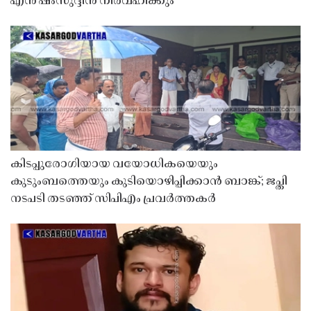
എൻ ഷംസുദ്ദീൻ നിർവഹിക്കും
കിടപ്പുരോഗിയായ വയോധികയെയും
കുടുംബത്തെയും കുടിയൊഴിപ്പിക്കാൻ ബാങ്ക്; ജപ്തി
നടപടി തടഞ്ഞ് സിപിഎം പ്രവർത്തകർ