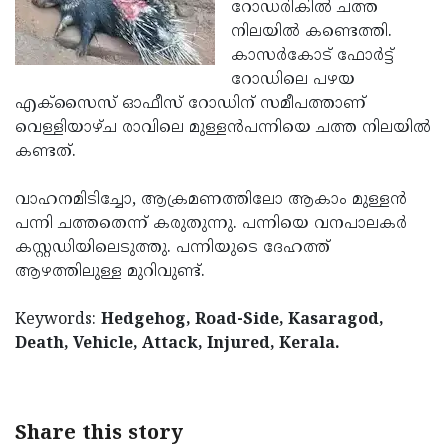
Election
റോഡരികില്‍ ചത്ത
Maha
നിലയില്‍ കണ്ടെത്തി.
Shivarathri
International
കാസര്‍കോട് ഫോര്‍ട്ട്
Women's
റോഡിലെ പഴയ
Anti-
എക്‌സൈസ് ഓഫീസ് റോഡിന് സമീപത്താണ്
Day
Drug
Attukal
വെള്ളിയാഴ്ച രാവിലെ മുള്ളന്‍പന്നിയെ ചത്ത നിലയില്‍
Campaign
Pongala
കണ്ടത്.
Holi
2025
2025
IPL
വാഹനമിടിച്ചോ, ആക്രമണത്തിലോ ആകാം മുള്ളന്‍
2025
പന്നി ചത്തതെന്ന് കരുതുന്നു. പന്നിയെ വനപാലകര്‍
Eid
കസ്റ്റഡിയിലെടുത്തു. പന്നിയുടെ ദേഹത്ത്
Al-
Waqf
ആഴത്തിലുള്ള മുറിവുണ്ട്.
Fitr
Bill
Vishu
Keywords:
Hedgehog, Road-Side, Kasaragod,
2025
Controversy
Festival
Good
Death, Vehicle, Attack, Injured, Kerala.
2025
Friday
Easter
Observance
Sunday
By-
Share this story
2025
2025
Election
Bihar