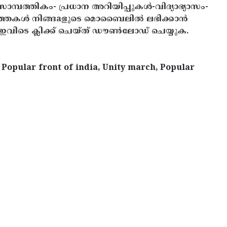
സാമ്പത്തികം- പ്രധാന അറിയിപ്പുകൾ-വിദ്യാഭ്യാസം-
ത്തകൾ നിങ്ങaളുടെ മൊബൈലിൽ ലഭിക്കാൻ
ിടെ ക്ലിക്ക് ചെയ്ത് ഡൗൺലോഡ് ചെയ്യുക.
 Popular front of india, Unity march, Popular