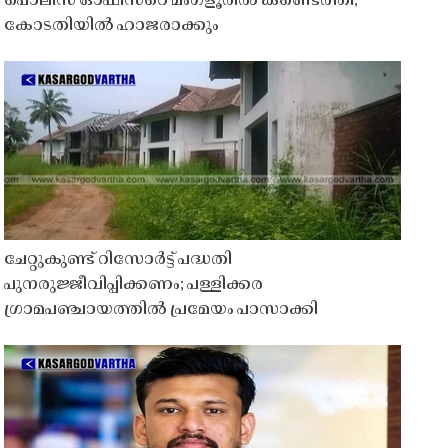
പൊലീസ് ഓഫീസറെ മംഗ്ളൂരിൽ കണ്ടെത്തി;
കോടതിയിൽ ഹാജരാക്കും
ചേറ്റുകുണ്ട് റിസോർട്ട് പദ്ധതി
പുനരുജ്ജീവിപ്പിക്കണം; പള്ളിക്കര
ഗ്രാമപഞ്ചായത്തിൽ പ്രമേയം പാസാക്കി