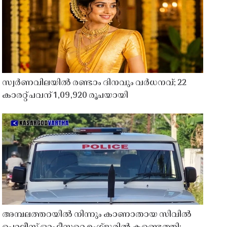
സ്വർണവിലയിൽ രണ്ടാം ദിനവും വർധനവ്; 22
കാരറ്റ് പവന് 1,09,920 രൂപയായി
അമ്പലത്തറയിൽ നിന്നും കാണാതായ സിവിൽ