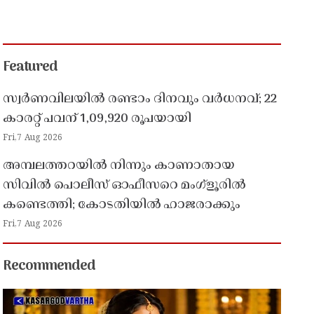
Featured
സ്വർണവിലയിൽ രണ്ടാം ദിനവും വർധനവ്; 22
കാരറ്റ് പവന് 1,09,920 രൂപയായി
Fri,7 Aug 2026
അമ്പലത്തറയിൽ നിന്നും കാണാതായ
സിവിൽ പൊലീസ് ഓഫീസറെ മംഗ്ളൂരിൽ
കണ്ടെത്തി; കോടതിയിൽ ഹാജരാക്കും
Fri,7 Aug 2026
Recommended