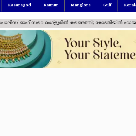
Kasaragod
Kannur
Manglore
Gulf
Keral