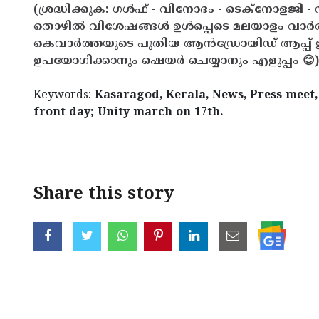
(ശ്രദ്ധിക്കുക: ഗൾഫ് - വിനോദം - ടെക്നോളജി - 
തൊഴിൽ വിശേഷങ്ങൾ ഉൾപ്പെടെ മലയാളം വാർ
കെവാർത്തയുടെ പുതിയ ആൻഡ്രോയിഡ് ആപ്പ് ഇവ
ഉപയോഗിക്കാനും ഷെയർ ചെയ്യാനും എളുപ്പം 😊)
Keywords:
Kasaragod, Kerala, News, Press meet,
front day; Unity march on 17th.
< !- START disable copy paste -->
Share this story