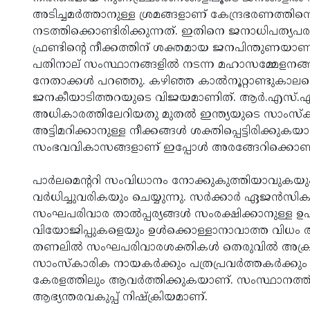
അടിച്ചമര്‍ത്താനുള്ള ശ്രമങ്ങളാണ് കേന്ദ്രഭരണത്ത
നടത്തിക്കൊണ്ടിരിക്കുന്നത്. ഇതിനെ ജനാധിപത്യപരമ
ഫ്രണ്ടിന്റെ നീക്കത്തിന് ശക്തമായ ജനപിന്തുണയാണ്
പതിനാല് സംസ്ഥാനങ്ങളില്‍ നടന്ന മഹാസമ്മേളനങ്
നേതാക്കള്‍ പറഞ്ഞു. കഴിഞ്ഞ കാല്‍നൂറ്റാണ്ടുകാലത
ജനകീയാടിത്തറയുടെ വിജയമാണിത്. ആര്‍.എസ്.എസ് ന
അധികാരത്തിലേറിയതു മുതല്‍ ഇന്ത്യയുടെ സാംസ്‌
അട്ടിമറിക്കാനുള്ള നീക്കങ്ങള്‍ ശക്തിപ്പെട്ടിരിക്ക
സംഭവവികാസങ്ങളാണ് ഇപ്പോള്‍ അരങ്ങേറിക്കൊണ്ടിര
പാര്‍ലമെന്ററി സംവിധാനം നോക്കുകുത്തിയാവുക
വര്‍ധിച്ചുവരികയും ചെയ്യുന്നു. സര്‍ക്കാര്‍ ഏജന
സംഘപരിവാര താല്‍പ്പര്യങ്ങള്‍ സംരക്ഷിക്കാനുള്ള
വിയോജിപ്പുകളെയും ഉള്‍ക്കൊള്ളാനാവാത്ത വിധം അസ
തണലില്‍ സംഘപരിവാരശക്തികള്‍ തെരുവില്‍ അക്രമം
സാംസ്‌കാരിക നായകര്‍ക്കും പത്രപ്രവര്‍ത്തകര്‍ക്ക
കേരളത്തിലും ആവര്‍ത്തിക്കുകയാണ്. സംസ്ഥാനത്ത് ആ
ആഭ്യന്തരവകുപ്പ് നിഷ്‌ക്രിയമാണ്.