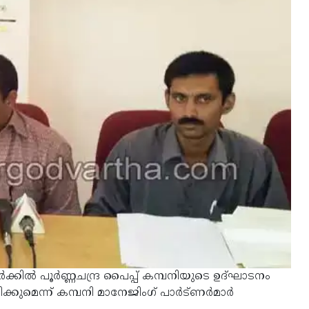
കില്‍ പൂര്‍ണ്ണചന്ദ്ര പൈപ്പ് കമ്പനിയുടെ ഉദ്ഘാട­നം
ക്കുമെന്ന് കമ്പനി മാനേജിംഗ് പാര്‍ട്ണര്‍മാര്‍