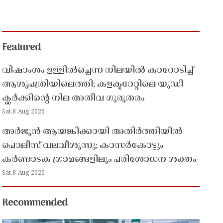
Featured
വിഷാംശം ഉള്ളിൽച്ചെന്ന നിലയിൽ കാറോടിച്ച്
ആശുപത്രിയിലെത്തി; കളക്ടറേറ്റിലെ യുഡി
ക്ലർക്കിൻ്റെ നില അതീവ ഗുരുതരം
Sat,8 Aug 2026
അർജുൻ ആയങ്കിക്കായി അതിർത്തിയിൽ
പൊലീസ് വലവീശുന്നു; കാസർകോട്ടും
കർണാടക ഗ്രാമങ്ങളിലും പരിശോധന ശക്തം
Sat,8 Aug 2026
Recommended