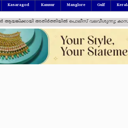
Kasaragod
Kannur
Manglore
Gulf
Keral