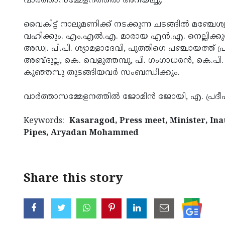
വാര്‍ത്താസമ്മേളനത്തില്‍ അറിയി­ച്ചു.
വൈകിട്ട് നാലു­മ­ണി­ക്ക് ന­ട­ക്കു­ന്ന ച­ട­ങ്ങില്‍ മ
വഹിക്കും. എം.എല്‍.എ. മാരായ എന്‍.എ. നെല്ലിക്കുന്ന
അഡ്വ. പി.പി. ശ്യാമളാദേവി, പുത്തിഗെ പഞ്ചായത്ത് പ്ര­
അബ്ദുല്ല, കെ. വെളുത്തമ്പു, പി. ഗംഗാധരന്‍, കെ.പി. സത
കുഞ്ഞമ്പു തുടങ്ങിയവര്‍ സംബന്ധിക്കും.
വാര്‍ത്താസമ്മേളനത്തില്‍ ജോമിന്‍ ജോ­യി, എ. പ്രദീപ
Keywords:
Kasaragod, Press meet, Minister, In
Pipes, Aryadan Mohammed
Share this story