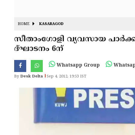
HOME
KASARAGOD
സീ­താം­ഗോ­ളി വ്യ­വസാ­യ പാര്‍­ക്കില
ദ്­ഘാ­ടനം 6ന്
Whatsapp Group
Whatsap
By
Desk Delta
Sep 4, 2012, 19:53 IST