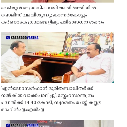
അർജുൻ ആയങ്കിക്കായി അതിർത്തിയിൽ
പൊലീസ് വലവീശുന്നു; കാസർകോട്ടും
കർണാടക ഗ്രാമങ്ങളിലും പരിശോധന ശക്തം
‘എൻഡോസൾഫാൻ ദുരിതബാധിതർക്ക്
നൽകിയ വാക്ക് പാലിച്ചു’; സ്നേഹസാന്ത്വനം
പദ്ധതിക്ക് 14.40 കോടി, സ്വാഗതം ചെയ്ത് കല്ലട്ര
മാഹിൻ എംഎൽഎ