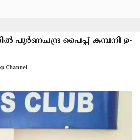
്‍ പൂര്‍­ണച­ന്ദ്ര പൈ­പ്പ് കമ്പ­നി ഉ­
p Channel