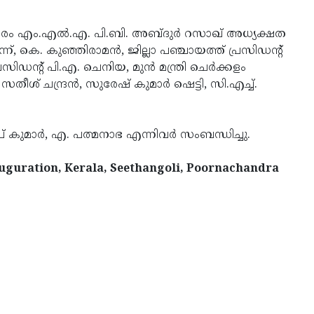
ഞ്ചേശ്വരം എം.എല്‍.എ. പി.ബി. അ­ബ്ദുര്‍ റസാഖ് അധ്യക്ഷത
്, കെ. കുഞ്ഞിരാമന്‍, ജില്ലാ പഞ്ചായത്ത് പ്ര­സിഡന്റ്
സിഡന്റ് പി.എ. ചെനിയ, മുന്‍ മന്ത്രി ചെര്‍ക്കളം
ീശ് ചന്ദ്രന്‍, സുരേഷ് കുമാര്‍ ഷെട്ടി, സി.എച്ച്.
് കുമാര്‍, എ. പത്മനാഭ എന്നിവര്‍ സംബന്ധിച്ചു.
auguration, Kerala, Seethangoli, Poornachandra