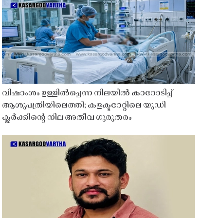
വിഷാംശം ഉള്ളിൽച്ചെന്ന നിലയിൽ കാറോടിച്ച്
ആശുപത്രിയിലെത്തി; കളക്ടറേറ്റിലെ യുഡി
ക്ലർക്കിൻ്റെ നില അതീവ ഗുരുതരം