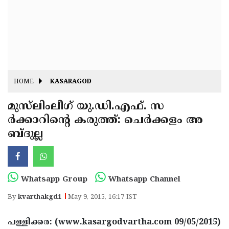
Fitr
May
Day
Eid
Al
Independence
Ad'ha
Day
Onam
HOME
KASARAGOD
J&K
State
മുസ്‌ലിംലീഗ് യു.ഡി.എഫ്. സ
Haryana
ര്‍ക്കാറിന്റെ കരുത്ത്: ചെര്‍ക്കളം അ
Assembly
State
Diwali
ബ്ദുല്ല
Elections
Assembly
Christmas
Elections
New-
Year
Republic
Whatsapp Group
Whatsapp Channel
Day
Budget
By
kvarthakgd1
May 9, 2015, 16:17 IST
Delhi
പള്ളിക്കര: (www.kasargodvartha.com 09/05/2015)