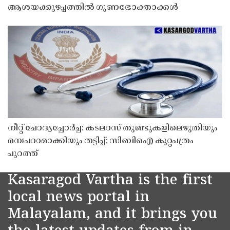
ആശയക്കുഴപ്പത്തിൽ ഗുണഭോക്താക്കൾ
നീറ്റ് ചോദ്യച്ചോർച്ച: കടലാസ് തുണ്ടുകളിലെഴുതിയും
മനഃപാഠമാക്കിയും തട്ടിപ്പ്; സിബിഐ കുറ്റപത്രം
പുറത്ത്
Kasaragod Vartha is the first
local news portal in
Malayalam, and it brings you