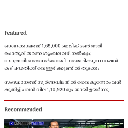
Featured
ഓണക്കാലത്ത് 1,65,000 മെട്രിക് ടൺ അരി
പൊതുവിതരണ ശൃംഖല വഴി നൽകും;
ഗോത്രവിഭാഗങ്ങൾക്കായി 'സഞ്ചരിക്കുന്ന റേഷൻ
കട' പദ്ധതിക്ക് വെള്ളരിക്കുണ്ടിൽ തുടക്കം
സംസ്ഥാനത്ത് സ്വർണവിലയിൽ വൈകുന്നേരം വൻ
കുതിപ്പ്; പവൻ വില 1,10,920 രൂപയായി ഉയർന്നു
Recommended