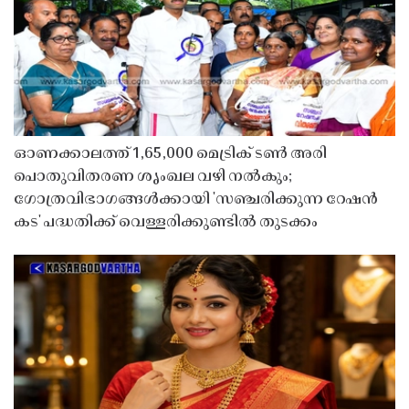
ഓണക്കാലത്ത് 1,65,000 മെട്രിക് ടൺ അരി
പൊതുവിതരണ ശൃംഖല വഴി നൽകും;
ഗോത്രവിഭാഗങ്ങൾക്കായി 'സഞ്ചരിക്കുന്ന റേഷൻ
കട' പദ്ധതിക്ക് വെള്ളരിക്കുണ്ടിൽ തുടക്കം