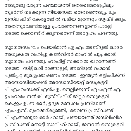
അടുത്തു വരുന്ന പഞ്ചായത്ത് തെരഞ്ഞെടുപ്പിലും
Updates
Assembly
Kerala
തുടര്‍ന്ന് നടക്കുന്ന നിയമസഭാ തെരഞ്ഞെടുപ്പിലും
Polls
Local
Look
മുസ്‌ലിംലീഗ് കേരളത്തില്‍ വലിയ മുന്നേറ്റം സൃഷ്ടിക്കും.
അതിനുവേണ്ടിയുള്ള പ്രവര്‍ത്തനങ്ങളാണ് പാര്‍ട്ടി
Body
Back
നടത്തിക്കൊണ്ടിരിക്കുന്നതെന്ന് അദ്ദേഹം പറഞ്ഞു.
Election
2025
സ്വാഗതസംഘം ചെയര്‍മാന്‍ എ.എം.അബ്ദുല്‍ ഖാദര്‍
അധ്യക്ഷത വഹിച്ചു.കണ്‍വീനര്‍ മാഹിന്‍ പൂച്ചക്കാട്
സ്വാഗതം പറഞ്ഞു. ഹാഫിള് സക്കറിയ ഖിറാഅത്ത്
നടത്തി. സിദ്ദീഖലി രാങ്ങാട്ടൂര്‍, അബ്ദുല്‍ റഹ്മാന്‍
പുല്‍പ്പറ്റ മുഖ്യപ്രഭാഷണം നടത്തി. ഇന്ത്യന്‍ ഒളിംപിക്‌സ്
അസോസിയേഷന്‍ അസോസിയേറ്റ് സെക്രട്ടറി
പി.എ.ഹംസക്ക് എന്‍.എ. നെല്ലിക്കുന്ന് എം.എല്‍.എ.
ഉപഹാരം നല്‍കി. മുസ്‌ലിംലീഗ് ജില്ലാ സെക്രട്ടറി
കെ.ഇ.എ. ബക്കര്‍, ഉദുമ മണ്ഡലം പ്രസിഡണ്ട്
എം.എസ്. മുഹമ്മദ്കുഞ്ഞി, വൈസ് പ്രസിഡണ്ട്
പി.എ.അബൂബക്കര്‍ ഹാജി, പഞ്ചായത്ത് മുസ്‌ലിംലീഗ്
പ്രസിഡണ്ട് തൊട്ടി സാലിഹ്ഹാജി, ജനറല്‍ സെക്രട്ടറി