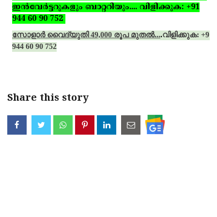
ഇന്‍വേര്‍ട്ടറുകളും ബാറ്ററിയും.... വിളിക്കുക: +91
944 60 90 752
സോളാര്‍ വൈദ്യുതി 49,000 രൂപ മുതല്‍...
.
വിളിക്കുക: +91
944 60 90 752
Share this story