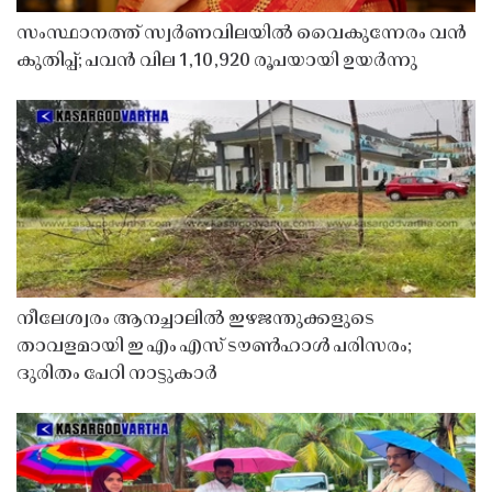
സംസ്ഥാനത്ത് സ്വർണവിലയിൽ വൈകുന്നേരം വൻ
കുതിപ്പ്; പവൻ വില 1,10,920 രൂപയായി ഉയർന്നു
നീലേശ്വരം ആനച്ചാലിൽ ഇഴജന്തുക്കളുടെ
താവളമായി ഇ എം എസ് ടൗൺഹാൾ പരിസരം;
ദുരിതം പേറി നാട്ടുകാർ