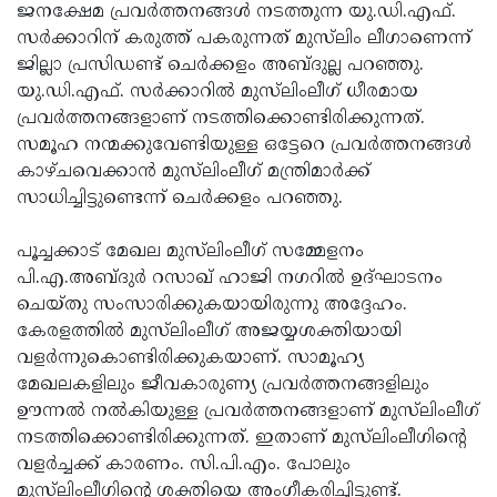
Election
Maha
ജനക്ഷേമ പ്രവര്‍ത്തനങ്ങള്‍ നടത്തുന്ന യു.ഡി.എഫ്.
സര്‍ക്കാറിന് കരുത്ത് പകരുന്നത് മുസ്‌ലിം ലീഗാണെന്ന്
Shivarathri
International
ജില്ലാ പ്രസിഡണ്ട് ചെര്‍ക്കളം അബ്ദുല്ല പറഞ്ഞു.
Women's
Anti-
യു.ഡി.എഫ്. സര്‍ക്കാറില്‍ മുസ്‌ലിംലീഗ് ധീരമായ
പ്രവര്‍ത്തനങ്ങളാണ് നടത്തിക്കൊണ്ടിരിക്കുന്നത്.
Day
Drug
Attukal
സമൂഹ നന്മക്കുവേണ്ടിയുള്ള ഒട്ടേറെ പ്രവര്‍ത്തനങ്ങള്‍
Campaign
Pongala
Holi
കാഴ്ചവെക്കാന്‍ മുസ്‌ലിംലീഗ് മന്ത്രിമാര്‍ക്ക്
സാധിച്ചിട്ടുണ്ടെന്ന് ചെര്‍ക്കളം പറഞ്ഞു.
2025
2025
IPL
2025
Eid
പൂച്ചക്കാട് മേഖല മുസ്‌ലിംലീഗ് സമ്മേളനം
പി.എ.അബ്ദുര്‍ റസാഖ് ഹാജി നഗറില്‍ ഉദ്ഘാടനം
Al-
Waqf
ചെയ്തു സംസാരിക്കുകയായിരുന്നു അദ്ദേഹം.
Fitr
Bill
Vishu
കേരളത്തില്‍ മുസ്‌ലിംലീഗ് അജയ്യശക്തിയായി
വളര്‍ന്നുകൊണ്ടിരിക്കുകയാണ്. സാമൂഹ്യ
2025
Controversy
Festival
Good
മേഖലകളിലും ജീവകാരുണ്യ പ്രവര്‍ത്തനങ്ങളിലും
2025
Friday
Easter
ഊന്നല്‍ നല്‍കിയുള്ള പ്രവര്‍ത്തനങ്ങളാണ് മുസ്‌ലിംലീഗ്
നടത്തിക്കൊണ്ടിരിക്കുന്നത്. ഇതാണ് മുസ്‌ലിംലീഗിന്റെ
Observance
Sunday
By-
വളര്‍ച്ചക്ക് കാരണം. സി.പി.എം. പോലും
2025
2025
Election
Bihar
മുസ്‌ലിംലീഗിന്റെ ശക്തിയെ അംഗീകരിച്ചിട്ടുണ്ട്.