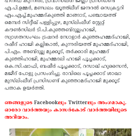
ഹനീഫ കുന്നില്‍, പ്രവാസിലീഗ് ജില്ലാ പ്രസിഡണ്ട്
എ.പി.ഉമ്മര്‍, മണ്ഡലം യൂത്ത്‌ലീഗ് ജനറല്‍ സെക്രട്ടറി
എം.എച്ച്.മുഹമ്മദ്കുഞ്ഞി മാങ്ങാട്, പഞ്ചായത്ത്
മെമ്പര്‍ സിദ്ദീഖ് പള്ളിപ്പുഴ, മുസ്‌ലിംലീഗ് സ്റ്റേറ്റ്
കൗണ്‍സിലര്‍ ടി.പി.കുഞ്ഞബ്ദുല്ലഹാജി,
സ്വാഗതസംഘം ട്രഷറര്‍ സോളാര്‍ കുഞ്ഞഹമ്മദ്ഹാജി,
റഷീദ് ഹാജി കല്ലിങ്കാല്‍, കുന്നരിയത്ത് മുഹമ്മദ്ഹാജി,
പി.എം. അബ്ദുല്ല മുക്കൂട്, തര്‍ക്കാരി മുഹമ്മദ്
കുഞ്ഞിഹാജി, മുഹമ്മദലി ഹാജി പൂച്ചക്കാട്,
കെ.സി.ഷാഫി, ബഷീര്‍ പൂച്ചക്കാട്, റസാഖ് ഹുസൈന്‍,
മജീദ് പോളു പ്രസംഗിച്ചു. രാവിലെ പൂച്ചക്കാട് ശാഖാ
മുസ്‌ലിംലീഗ് പ്രസിഡണ്ട് കുഞ്ഞാമദ്ഹാജി മുക്കൂട്
പതാക ഉയര്‍ത്തി.
ഞങ്ങളുടെ
Facebook
ലും
Twitter
ലും അംഗമാകൂ.
ഓരോ വാര്‍ത്തയും കാസര്‍കോട് വാര്‍ത്തയിലൂടെ
അറിയാം.