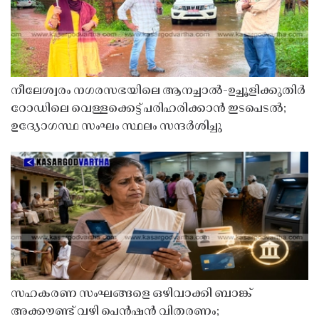
നീലേശ്വരം നഗരസഭയിലെ ആനച്ചാൽ-ഉച്ചൂളിക്കുതിർ
റോഡിലെ വെള്ളക്കെട്ട് പരിഹരിക്കാൻ ഇടപെടൽ;
ഉദ്യോഗസ്ഥ സംഘം സ്ഥലം സന്ദർശിച്ചു
സഹകരണ സംഘങ്ങളെ ഒഴിവാക്കി ബാങ്ക്
അക്കൗണ്ട് വഴി പെൻഷൻ വിതരണം;