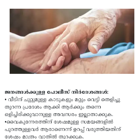
Updates
Assembly
Kerala
Polls
Local
Look
Body
Back
Election
2025
ജനങ്ങള്‍ക്കുള്ള പോലീസ് നിര്‍ദേശങ്ങള്‍:
• വീടിന് ചുറ്റുമുള്ള കാടുകളും മറ്റും വെട്ടി തെളിച്ചു
തുറന്ന പ്രദേശം ആക്കി ആര്‍ക്കും തന്നെ
ഒളിച്ചിരിക്കുവാനുള്ള അവസരം ഇല്ലാതാക്കുക.
•വൈകുന്നേരത്തിന് ശേഷമുള്ള സമയങ്ങളില്‍
പുറത്തുള്ളവര്‍ ആരാണെന്ന് ഉറപ്പ് വരുത്തിയതിന്
ശേഷം മാത്രം വാതില്‍ തുറക്കുക.