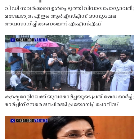
വി ഡി സവർക്കറെ ഉൾപ്പെടുത്തി വിവാദ ചോദ്യാവലി;
മഞ്ചേശ്വരം എഇഒ ആർഎസ്എസ് ദാസ്യവേല
അവസാനിപ്പിക്കണമെന്ന് എംഎസ്എഫ്
കളക്ടറേറ്റിലേക്ക് യുവമോർച്ചയുടെ പ്രതിഷേധ മാർച്ച്;
മാർച്ചിന് നേരെ ജലപീരങ്കി പ്രയോഗിച്ച് പൊലീസ്