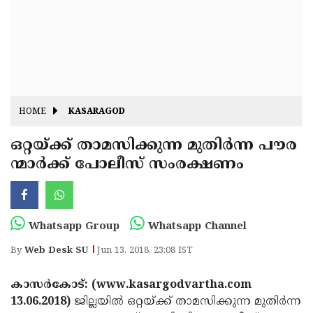
Fitr
May
Day
Eid
Al
Independence
Ad'ha
Day
Onam
HOME
KASARAGOD
J&K
State
ഒറ്റയ്ക്ക് താമസിക്കുന്ന മുതിര്‍ന്ന പൗര
Haryana
ന്മാര്‍ക്ക് പോലീസ് സംരക്ഷണം
Assembly
State
Diwali
Elections
Assembly
Christmas
Elections
New-
Whatsapp Group
Whatsapp Channel
Year
Republic
By
Web Desk SU
Jun 13, 2018, 23:08 IST
Day
Budget
കാസര്‍കോട്: (www.kasargodvartha.com
Delhi
13.06.2018)
ജില്ലയില്‍ ഒറ്റയ്ക്ക് താമസിക്കുന്ന മുതിര്‍ന്ന