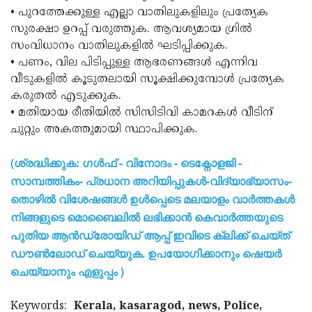
• പുറത്തേക്കുള്ള എല്ലാ വാതിലുകളിലും പ്രത്യേക
സുരക്ഷാ ഉറപ്പ് വരുത്തുക. ആവശ്യമായ ഗ്രില്‍
സംവിധാനം വാതിലുകളില്‍ ഘടിപ്പിക്കുക.
• പണം, വില പിടിപ്പുള്ള ആഭരണങ്ങള്‍ എന്നിവ
വീടുകളില്‍ കൂടുതലായി സൂക്ഷിക്കുമ്പോള്‍ പ്രത്യേക
കരുതല്‍ എടുക്കുക.
• മതിയായ രീതിയില്‍ സിസിടിവി കാമറകള്‍ വീടിന്
ചുറ്റും അകത്തുമായി സ്ഥാപിക്കുക.
(ശ്രദ്ധിക്കുക: ഗൾഫ് - വിനോദം - ടെക്നോളജി -
സാമ്പത്തികം- പ്രധാന അറിയിപ്പുകൾ-വിദ്യാഭ്യാസം-
തൊഴിൽ വിശേഷങ്ങൾ ഉൾപ്പെടെ മലയാളം വാർത്തകൾ
നിങ്ങളുടെ മൊബൈലിൽ ലഭിക്കാൻ കെവാർത്തയുടെ
പുതിയ ആൻഡ്രോയിഡ് ആപ്പ് ഇവിടെ ക്ലിക്ക് ചെയ്ത്
ഡൗൺലോഡ് ചെയ്യുക. ഉപയോഗിക്കാനും ഷെയർ
ചെയ്യാനും എളുപ്പം )
Keywords:
Kerala, kasaragod, news, Police,