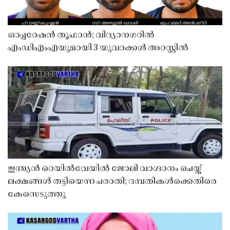
ഓപ്പറേഷൻ തൂഫാൻ; വിദ്യാനഗറിൽ
എംഡിഎംഎയുമായി 3 യുവാക്കൾ അറസ്റ്റിൽ
ഇന്ത്യൻ റെയിൽവേയിൽ ജോലി വാഗ്ദാനം ചെയ്ത്
ലക്ഷങ്ങൾ തട്ടിയെന്ന പരാതി; ദമ്പതികൾക്കെതിരെ
കേസെടുത്തു