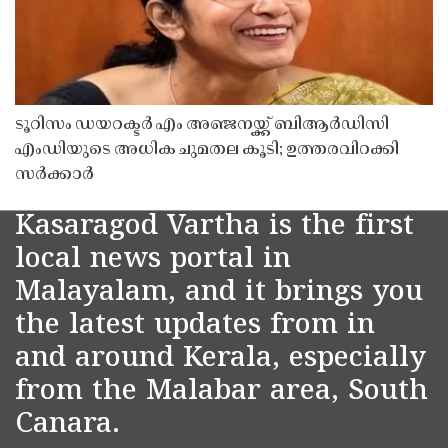
ടൂറിസം ഡയറക്ടർ എം അഞ്ജനയ്ക്ക് ബിആർഡിസി
എംഡിയുടെ അധിക ചുമതല കൂടി; ഉത്തരവിറക്കി
സർക്കാർ
Kasaragod Vartha is the first
local news portal in
Malayalam, and it brings you
the latest updates from in
and around Kerala, especially
from the Malabar area, South
Canara.