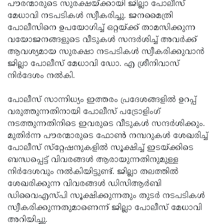
Election
പൗരന്മാരുടെ സുരക്ഷയ്ക്കായി ജില്ലാ പോലീസ്
Maha
മേധാവി നടപടികള്‍ സ്വീകരിച്ചു. ജനമൈത്രി
Shivarathri
International
പോലീസിനെ ഉപയോഗിച്ച് ഒറ്റയ്ക്ക് താമസിക്കുന്ന
Women's
വയോജനങ്ങളുടെ വീടുകള്‍ സന്ദര്‍ശിച്ച് അവര്‍ക്ക്
Anti-
ആവശ്യമായ സുരക്ഷാ നടപടികള്‍ സ്വീകരിക്കുവാന്‍
Day
Drug
Attukal
ജില്ലാ പോലീസ് മേധാവി ഡോ. എ ശ്രീനിവാസ്
Campaign
Pongala
നിര്‍ദേശം നല്‍കി.
Holi
2025
2025
IPL
പോലീസ് സാന്നിധ്യം ഇത്തരം പ്രദേശങ്ങളില്‍ ഉറപ്പ്
2025
വരുത്തുന്നതിനായി പോലീസ് പട്രോളിംഗ്
Eid
നടത്തുന്നതിനിടെ ഇവരുടെ വീടുകള്‍ സന്ദര്‍ശിക്കും.
Al-
Waqf
മുതിര്‍ന്ന പൗരന്മാരുടെ ഫോണ്‍ നമ്പറുകള്‍ ശേഖരിച്ച്
Fitr
Bill
പോലീസ് സ്‌റ്റേഷനുകളില്‍ സൂക്ഷിച്ച് ഇടയ്ക്കിടെ
Vishu
ബന്ധപ്പെട്ട് വിവരങ്ങള്‍ ആരായുന്നതിനുമുള്ള
2025
Controversy
Festival
Good
നിര്‍ദേശവും നല്‍കിയിട്ടുണ്ട്. ജില്ലാ തലത്തില്‍
2025
Friday
ശേഖരിക്കുന്ന വിവരങ്ങള്‍ ഡിസിആര്‍ബി
Easter
ഡിവൈഎസ്പി സൂക്ഷിക്കുന്നതും തുടര്‍ നടപടികള്‍
Observance
Sunday
By-
സ്വീകരിക്കുന്നതുമാണെന്ന് ജില്ലാ പോലീസ് മേധാവി
2025
2025
Election
അറിയിച്ചു.
Bihar