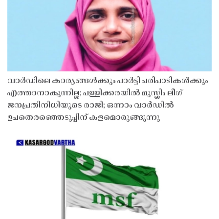
വാർഡിലെ കാര്യങ്ങൾക്കും പാർട്ടി പരിപാടികൾക്കും
എത്താനാകുന്നില്ല; പള്ളിക്കരയിൽ മുസ്ലിം ലീഗ്
ജനപ്രതിനിധിയുടെ രാജി; ഒന്നാം വാർഡിൽ
ഉപതെരഞ്ഞെടുപ്പിന് കളമൊരുങ്ങുന്നു