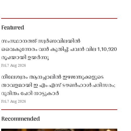
Featured
സംസ്ഥാനത്ത് സ്വർണവിലയിൽ
വൈകുന്നേരം വൻ കുതിപ്പ്; പവൻ വില 1,10,920
രൂപയായി ഉയർന്നു
Fri,7 Aug 2026
നീലേശ്വരം ആനച്ചാലിൽ ഇഴജന്തുക്കളുടെ
താവളമായി ഇ എം എസ് ടൗൺഹാൾ പരിസരം;
ദുരിതം പേറി നാട്ടുകാർ
Fri,7 Aug 2026
Recommended