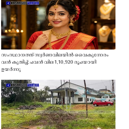
സംസ്ഥാനത്ത് സ്വർണവിലയിൽ വൈകുന്നേരം
വൻ കുതിപ്പ്; പവൻ വില 1,10,920 രൂപയായി
ഉയർന്നു