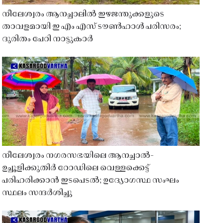
നീലേശ്വരം ആനച്ചാലിൽ ഇഴജന്തുക്കളുടെ
താവളമായി ഇ എം എസ് ടൗൺഹാൾ പരിസരം;
ദുരിതം പേറി നാട്ടുകാർ
നീലേശ്വരം നഗരസഭയിലെ ആനച്ചാൽ-
ഉച്ചൂളിക്കുതിർ റോഡിലെ വെള്ളക്കെട്ട്
പരിഹരിക്കാൻ ഇടപെടൽ; ഉദ്യോഗസ്ഥ സംഘം
സ്ഥലം സന്ദർശിച്ചു