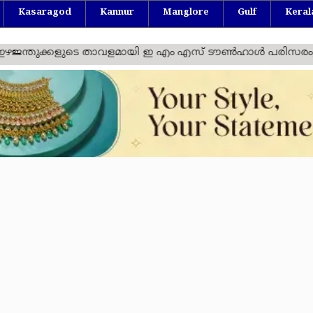
Kasaragod
Kannur
Manglore
Gulf
Keral