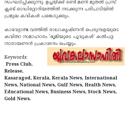
Election
സംഘടിപ്പിക്കുന്നു. ഉച്ചയ്ക്ക് രണ്ട് മണി മുതല്‍ പ്രസ്
Maha
ക്ലബ് ഓഡിറ്റോറിയത്തില്‍ നടക്കുന്ന പരിപാടിയില്‍
Shivarathri
International
പ്രമുഖ കവികള്‍ പങ്കെടുക്കും.
Women's
Anti-
കാവ്യോത്സവത്തില്‍ രാധാകൃഷ്ണന്‍ പെരുമ്പളയുടെ
Day
Drug
Attukal
കവിതാ സമാഹാരം 'ഭൂമിയുടെ പൂവുകള്‍' കല്‍പറ്റ
Campaign
Pongala
നാരായണന്‍ പ്രകാശനം ചെയ്യും.
Holi
2025
2025
IPL
Keywords:
2025
Press Club,
Eid
Release,
Al-
Waqf
Kasaragod, Kerala, Kerala News, International
Fitr
Bill
News, National News, Gulf News, Health News,
Vishu
Educational News, Business News, Stock News,
2025
Controversy
Festival
Good
Gold News.
2025
Friday
Easter
Observance
Sunday
By-
2025
2025
Election
Bihar