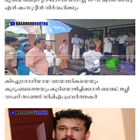
പുതിയ കെട്ടിട ഉദ്ഘാടനം ഓഗസ്റ്റ് 10-ന്; മന്ത്രി അഡ്വ.
എൻ ഷംസുദ്ദീൻ നിർവഹിക്കും
കിടപ്പുരോഗിയായ വയോധികയെയും
കുടുംബത്തെയും കുടിയൊഴിപ്പിക്കാൻ ബാങ്ക്; ജപ്തി
നടപടി തടഞ്ഞ് സിപിഎം പ്രവർത്തകർ