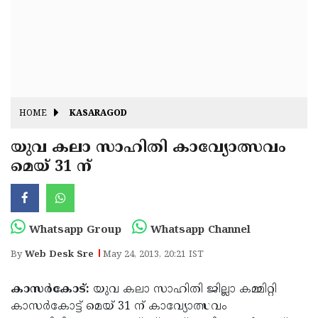
Fitr
May
Day
Eid
Al
Independence
Ad'ha
Day
Onam
HOME
KASARAGOD
J&K
State
യുവ കലാ സാഹിതി കാവ്യോത്സവം
Haryana
മെയ് 31 ന്
Assembly
State
Diwali
Elections
Assembly
Christmas
Elections
New-
Whatsapp Group
Whatsapp Channel
Year
Republic
By
Web Desk Sre
May 24, 2013, 20:21 IST
Day
Budget
കാസര്‍കോട്:
യുവ കലാ സാഹിതി ജില്ലാ കമ്മിറ്റി
Delhi
കാസര്‍കോട്ട് മെയ് 31 ന് കാവ്യോത്സവം