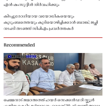
എൻ ഷംസുദ്ദീൻ നിർവഹിക്കും
കിടപ്പുരോഗിയായ വയോധികയെയും
കുടുംബത്തെയും കുടിയൊഴിപ്പിക്കാൻ ബാങ്ക്; ജപ്തി
നടപടി തടഞ്ഞ് സിപിഎം പ്രവർത്തകർ
Recommended
ചെമ്മനാട് ജമാഅത്ത് ഹയർ സെക്കൻഡറി സ്കൂൾ