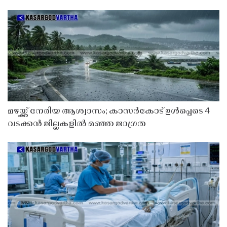
മഴയ്ക്ക് നേരിയ ആശ്വാസം; കാസർകോട് ഉൾപ്പെടെ 4
വടക്കൻ ജില്ലകളിൽ മഞ്ഞ ജാഗ്രത