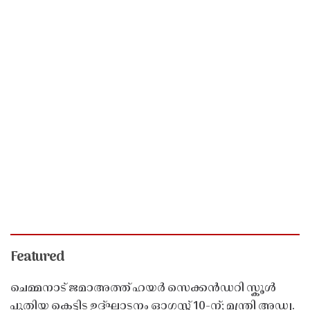
Featured
ചെമ്മനാട് ജമാഅത്ത് ഹയർ സെക്കൻഡറി സ്കൂൾ
പുതിയ കെട്ടിട ഉദ്ഘാടനം ഓഗസ്റ്റ് 10-ന്; മന്ത്രി അഡ്വ.