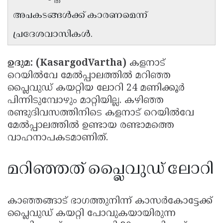
Updates
Assembly
അപകടങ്ങൾക്ക് കാരണമെന്ന്
Kerala
Polls
Local
Look
പ്രദേശവാസികൾ.
Body
Back
ഉദുമ: (KasargodVartha)
കളനാട്
Election
2025
റെയിൽവേ മേൽപ്പാലത്തിൽ മറിഞ്ഞ
പ്ലൈവുഡ് കയറ്റിയ ലോറി 24 മണിക്കൂർ
പിന്നിടുമ്പോഴും മാറ്റിയില്ല. കഴിഞ്ഞ
രണ്ടുദിവസത്തിനിടെ കളനാട് റെയിൽവേ
മേൽപ്പാലത്തിൽ ഉണ്ടായ രണ്ടാമത്തെ
വാഹനാപകടമാണിത്.
മറിഞ്ഞത് പ്ലൈവുഡ് ലോറി
കാഞ്ഞങ്ങാട് ഭാഗത്തുനിന്ന് കാസർകോട്ടേക്ക്
പ്ലൈവുഡ് കയറ്റി പോവുകയായിരുന്ന