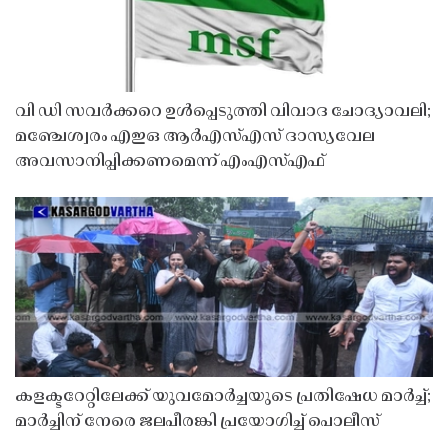
വി ഡി സവർക്കറെ ഉൾപ്പെടുത്തി വിവാദ ചോദ്യാവലി;
മഞ്ചേശ്വരം എഇഒ ആർഎസ്എസ് ദാസ്യവേല
അവസാനിപ്പിക്കണമെന്ന് എംഎസ്എഫ്
കളക്ടറേറ്റിലേക്ക് യുവമോർച്ചയുടെ പ്രതിഷേധ മാർച്ച്;
മാർച്ചിന് നേരെ ജലപീരങ്കി പ്രയോഗിച്ച് പൊലീസ്