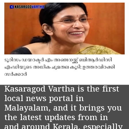
ടൂറിസം ഡയറക്ടർ എം അഞ്ജനയ്ക്ക് ബിആർഡിസി
എംഡിയുടെ അധിക ചുമതല കൂടി; ഉത്തരവിറക്കി
സർക്കാർ
Kasaragod Vartha is the first
local news portal in
Malayalam, and it brings you
the latest updates from in
and around Kerala, especially