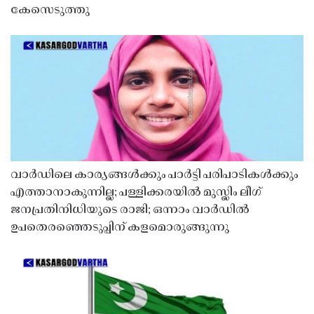
കേസെടുത്തു
വാർഡിലെ കാര്യങ്ങൾക്കും പാർട്ടി പരിപാടികൾക്കും
എത്താനാകുന്നില്ല; പള്ളിക്കരയിൽ മുസ്ലിം ലീഗ്
ജനപ്രതിനിധിയുടെ രാജി; ഒന്നാം വാർഡിൽ
ഉപതെരഞ്ഞെടുപ്പിന് കളമൊരുങ്ങുന്നു