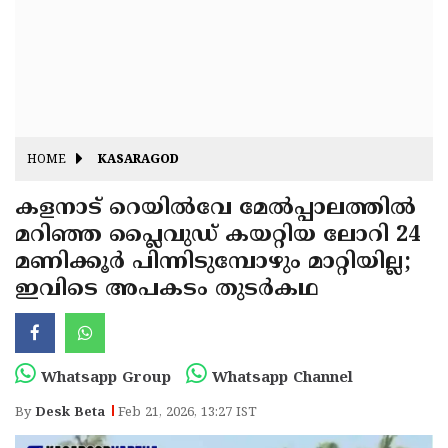
Fitr
May
Day
Eid
Al
Independence
Ad'ha
Day
Onam
HOME
KASARAGOD
J&K
State
കളനാട് റെയിൽവേ മേൽപ്പാലത്തിൽ
Haryana
മറിഞ്ഞ പ്ലൈവുഡ് കയറ്റിയ ലോറി 24
Assembly
State
Diwali
മണിക്കൂർ പിന്നിടുമ്പോഴും മാറ്റിയില്ല;
Elections
Assembly
Christmas
ഇവിടെ അപകടം തുടർകഥ
Elections
New-
Year
Republic
Whatsapp Group
Whatsapp Channel
Day
Budget
By
Desk Beta
Feb 21, 2026, 13:27 IST
Delhi