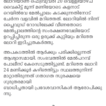
ലോറിയാണ് ഫെബ്രുവരി 20 വെള്ളിയാഴ്ച
വൈകിട്ട് മൂന്ന് മണിയോടെ കളനാട്
റെയിൽവേ മേൽപ്പാലം കടക്കുന്നതിനോട്
ചേർന്ന വളവിൽ മറിഞ്ഞത്. ലോറിയിൽ നിന്ന്
പ്ലൈവുഡ് റോഡിലേക്ക് വീണതോടെ
മേൽപ്പാലത്തിന്റെ സംരക്ഷണവേലിയോട്
ഉറപ്പിച്ചിരുന്ന ഒരു ഉരുക്ക് കുറ്റിയും മറിഞ്ഞ
ലോറി ഇടിച്ചുതകർത്തു.
അപകടത്തിൽ ആർക്കും പരിക്കില്ലെന്നത്
ആശ്വാസമായി. സംഭവത്തിൽ മേൽപറമ്പ്
പോലീസ് കേസെടുത്തിട്ടുണ്ട്. മറിഞ്ഞ ലോറി
24 മണിക്കൂർ കഴിഞ്ഞിട്ടും സ്ഥലത്തുനിന്ന്
മാറ്റാതിരുന്നത് ഗതാഗത സുരക്ഷയെ
ഗുരുതരമായി
ബാധിച്ചതായി പ്രദേശവാസികള്‍ ആരോപിക്കു
ന്നു.