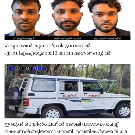
ഓപ്പറേഷൻ തൂഫാൻ; വിദ്യാനഗറിൽ
എംഡിഎംഎയുമായി 3 യുവാക്കൾ അറസ്റ്റിൽ
ഇന്ത്യൻ റെയിൽവേയിൽ ജോലി വാഗ്ദാനം ചെയ്ത്
ലക്ഷങ്ങൾ തട്ടിയെന്ന പരാതി; ദമ്പതികൾക്കെതിരെ