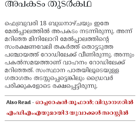
അപകടം തുടർകഥ
ഫെബ്രുവരി 18 ബുധനാഴ്ചയും ഇതേ
മേൽപ്പാലത്തിൽ അപകടം നടന്നിരുന്നു. അന്ന്
മറിഞ്ഞ മിനിലോറി മേൽപ്പാലത്തിന്റെ
സംരക്ഷണവേലി തകർത്ത് തൊട്ടടുത്ത
പഞ്ചായത്ത് റോഡിലേക്ക് വീണിരുന്നു. അന്നും
പകൽസമയത്താണ് വാഹനം റോഡിലേക്ക്
മറിഞ്ഞത്. സംസ്ഥാന പാതയിലൂടെയുള്ള
ഗതാഗതം തടസ്സപ്പെട്ടെങ്കിലും ഡ്രൈവർ
പരിക്കുകളോടെ രക്ഷപ്പെട്ടിരുന്നു.
Also Read -
ഓപ്പറേഷൻ തൂഫാൻ; വിദ്യാനഗറിൽ
എംഡിഎംഎയുമായി 3 യുവാക്കൾ അറസ്റ്റിൽ