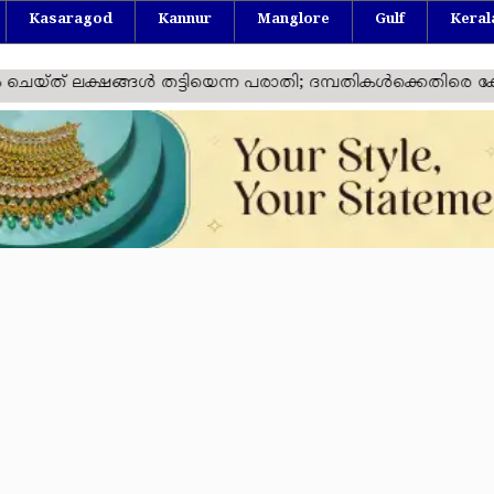
Kasaragod
Kannur
Manglore
Gulf
Keral