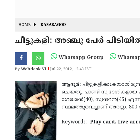
HOME
KASARAGOD
ചീ­ട്ടുക­ളി: അ­ഞ്ചു പേര്‍ പി­ടി­യില്
Whatsapp Group
Whatsap
By
Webdesk Vi
Jul 22, 2012, 12:43 IST
ആ­ദൂര്‍:
ചീ­ട്ടു­ക­ളി­ക്കു­ക­യാ­യി
ചെ­യ്തു. പാ­ണ്ടി സ്വ­ദേ­ശി­കളാ­യ ക
ശേ­ഖ­രന്‍(40), സു­ന്ദ­രന്‍(45) എ­ന്
സ്ഥ­ല­ത്തു­വെ­ച്ചാ­ണ് അ­റ­സ്റ്റ്. 800 ര
Keywords:
Play card, five ar