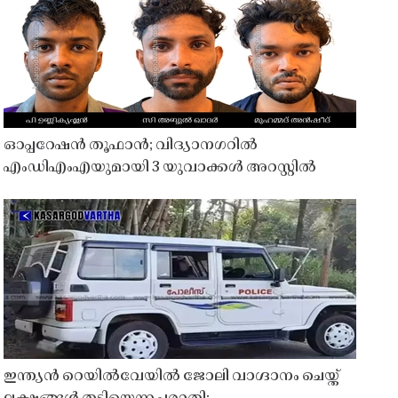
ഓപ്പറേഷൻ തൂഫാൻ; വിദ്യാനഗറിൽ
എംഡിഎംഎയുമായി 3 യുവാക്കൾ അറസ്റ്റിൽ
ഇന്ത്യൻ റെയിൽവേയിൽ ജോലി വാഗ്ദാനം ചെയ്ത്