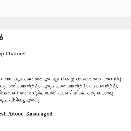
‍
p Channel
­രു­ന്ന അ­ഞ്ചു­പേ­രെ ആ­ദൂര്‍ എസ്.ഐ ദാ­മോ­ദ­രന്‍ അ­റ­സ്­റ്റ്
ു­ഞ്ഞി­രാ­മന്‍(52), പുരു­ഷോ­ത്ത­മന്‍(50), ര­മേ­ശന്‍(32),
നി­വ­രാ­ണ് അ­റ­സ്­റ്റി­ലാ­യത്. പാ­ണ്ടി­യി­ലെ ഒ­രു പൊ­തു
ൂ­പ പി­ടി­ച്ചെ­ടുത്തു.
rest, Adoor, Kasaragod