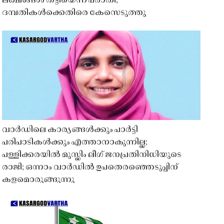
ലക്ഷങ്ങൾ തട്ടിയെന്ന പരാതി;
ദമ്പതികൾക്കെതിരെ കേസെടുത്തു
വാർഡിലെ കാര്യങ്ങൾക്കും പാർട്ടി
പരിപാടികൾക്കും എത്താനാകുന്നില്ല;
പള്ളിക്കരയിൽ മുസ്ലിം ലീഗ് ജനപ്രതിനിധിയുടെ
രാജി; ഒന്നാം വാർഡിൽ ഉപതെരഞ്ഞെടുപ്പിന്
കളമൊരുങ്ങുന്നു