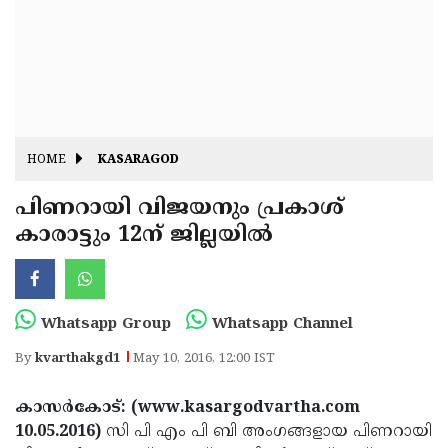
Fitr
May
Day
Eid
Al
Independence
Ad'ha
Day
Onam
HOME
KASARAGOD
J&K
State
പിണറായി വിജയനും പ്രകാശ്
Haryana
കാരാട്ടും 12ന് ജില്ലയില്‍
Assembly
State
Diwali
Elections
Assembly
Christmas
Elections
New-
Whatsapp Group
Whatsapp Channel
Year
Republic
By
kvarthakgd1
May 10, 2016, 12:00 IST
Day
Budget
കാസര്‍കോട്: (www.kasargodvartha.com
Delhi
10.05.2016)
സി പി എം പി ബി അംഗങ്ങളായ പിണറായി