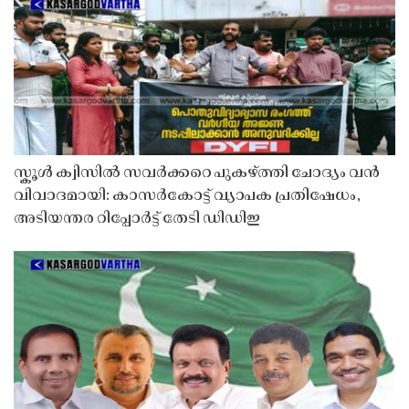
സ്കൂൾ ക്വിസിൽ സവർക്കറെ പുകഴ്ത്തി ചോദ്യം വൻ
വിവാദമായി: കാസർകോട്ട് വ്യാപക പ്രതിഷേധം,
അടിയന്തര റിപ്പോർട്ട് തേടി ഡിഡിഇ