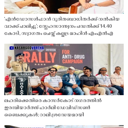
‘എൻഡോസൾഫാൻ ദുരിതബാധിതർക്ക് നൽകിയ
വാക്ക് പാലിച്ചു’; സ്നേഹസാന്ത്വനം പദ്ധതിക്ക് 14.40
കോടി, സ്വാഗതം ചെയ്ത് കല്ലട്ര മാഹിൻ എംഎൽഎ
ലഹരിക്കെതിരെ കാസർകോട് നഗരത്തിൽ
ഇരമ്പിയാർത്ത് ഹാർലി ഡേവിഡ്‌സൺ
ബൈക്കുകൾ; റാലി ശ്രദ്ധേയമായി