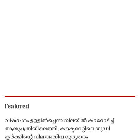
Featured
വിഷാംശം ഉള്ളിൽച്ചെന്ന നിലയിൽ കാറോടിച്ച്
ആശുപത്രിയിലെത്തി; കളക്ടറേറ്റിലെ യുഡി
ക്ലർക്കിൻ്റെ നില അതീവ ഗുരുതരം