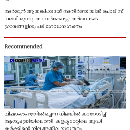
അർജുൻ ആയങ്കിക്കായി അതിർത്തിയിൽ പൊലീസ്
വലവീശുന്നു; കാസർകോട്ടും കർണാടക
ഗ്രാമങ്ങളിലും പരിശോധന ശക്തം
Recommended
വിഷാംശം ഉള്ളിൽച്ചെന്ന നിലയിൽ കാറോടിച്ച്
ആശുപത്രിയിലെത്തി; കളക്ടറേറ്റിലെ യുഡി
ക്ലർക്കിൻ്റെ നില അതീവ ഗുരുതരം