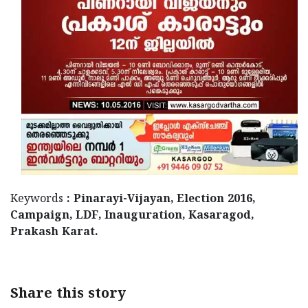
Updates
Assembly
Kerala
Polls
Local
Look
Body
Back
Election
2025
Keywords
: Pinarayi-Vijayan, Election 2016,
Campaign, LDF, Inauguration, Kasaragod,
Prakash Karat.
Share this story