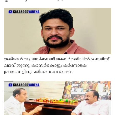
അർജുൻ ആയങ്കിക്കായി അതിർത്തിയിൽ പൊലീസ്
വലവീശുന്നു; കാസർകോട്ടും കർണാടക
ഗ്രാമങ്ങളിലും പരിശോധന ശക്തം