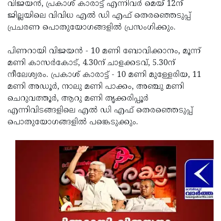
Election
വിജയന്‍, പ്രകാശ് കാരാട്ട് എന്നിവര്‍ മെയ് 12ന്
Maha
ജില്ലയിലെ വിവിധ എല്‍ ഡി എഫ് തെരഞ്ഞെടുപ്പ്
Shivarathri
International
പ്രചരണ പൊതുയോഗങ്ങളില്‍ പ്രസംഗിക്കും.
Women's
Anti-
പിണറായി വിജയന്‍ - 10 മണി ബോവിക്കാനം, മൂന്ന്
Day
Drug
Attukal
മണി കാസര്‍കോട്, 4.30ന് ചാളക്കടവ്, 5.30ന്
Campaign
Pongala
നീലേശ്വരം. പ്രകാശ് കാരാട്ട് - 10 മണി മുള്ളേരിയ, 11
Holi
മണി അഡൂര്‍, നാലു മണി പാക്കം, അഞ്ചു മണി
2025
2025
IPL
ചെറുവത്തൂര്‍, ആറു മണി തൃക്കരിപ്പൂര്‍
2025
എന്നിവിടങ്ങളിലെ എല്‍ ഡി എഫ് തെരഞ്ഞെടുപ്പ്
Eid
പൊതുയോഗങ്ങളില്‍ പങ്കെടുക്കും.
Al-
Waqf
Fitr
Bill
Vishu
2025
Controversy
Festival
Good
2025
Friday
Easter
Observance
Sunday
By-
2025
2025
Election
Bihar