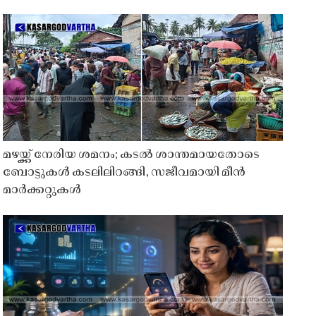
മഴയ്ക്ക് നേരിയ ശമനം; കടൽ ശാന്തമായതോടെ
ബോട്ടുകൾ കടലിലിറങ്ങി, സജീവമായി മീൻ
മാർക്കറ്റുകൾ