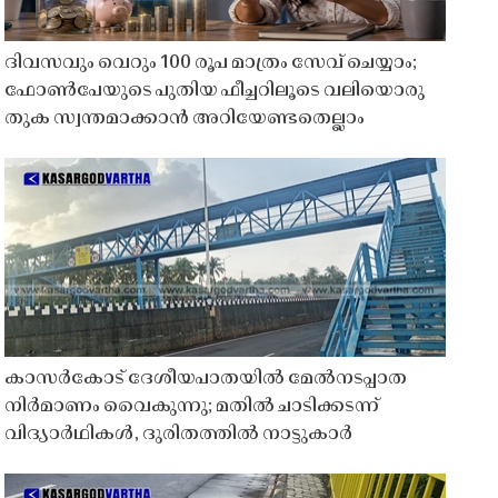
ദിവസവും വെറും 100 രൂപ മാത്രം സേവ് ചെയ്യാം;
ഫോൺപേയുടെ പുതിയ ഫീച്ചറിലൂടെ വലിയൊരു
തുക സ്വന്തമാക്കാൻ അറിയേണ്ടതെല്ലാം
കാസർകോട് ദേശീയപാതയിൽ മേൽനടപ്പാത
നിർമാണം വൈകുന്നു; മതിൽ ചാടിക്കടന്ന്
വിദ്യാർഥികൾ, ദുരിതത്തിൽ നാട്ടുകാർ