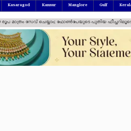
Kasaragod
Kannur
Manglore
Gulf
Keral