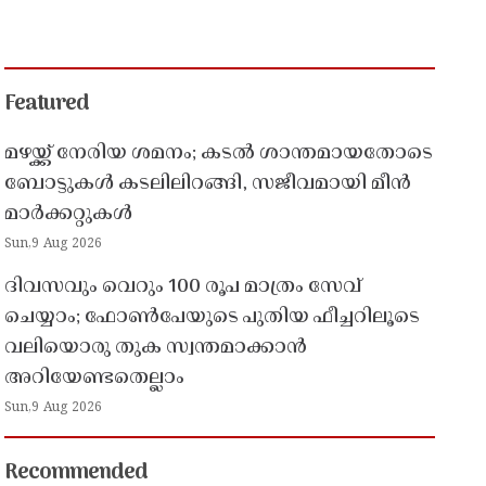
Featured
മഴയ്ക്ക് നേരിയ ശമനം; കടൽ ശാന്തമായതോടെ
ബോട്ടുകൾ കടലിലിറങ്ങി, സജീവമായി മീൻ
മാർക്കറ്റുകൾ
Sun,9 Aug 2026
ദിവസവും വെറും 100 രൂപ മാത്രം സേവ്
ചെയ്യാം; ഫോൺപേയുടെ പുതിയ ഫീച്ചറിലൂടെ
വലിയൊരു തുക സ്വന്തമാക്കാൻ
അറിയേണ്ടതെല്ലാം
Sun,9 Aug 2026
Recommended