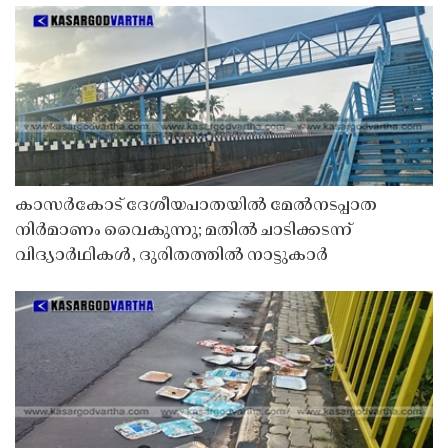
കാസർകോട് ദേശീയപാതയിൽ മേൽനടപ്പാത
നിർമാണം വൈകുന്നു; മതിൽ ചാടിക്കടന്ന്
വിദ്യാർഥികൾ, ദുരിതത്തിൽ നാട്ടുകാർ