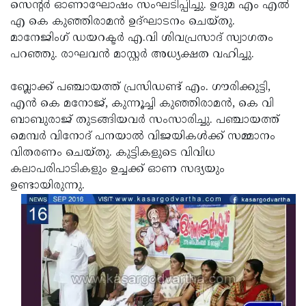
Election
സെന്റര്‍ ഓണാഘോഷം സംഘടിപ്പിച്ചു. ഉദുമ എം എല്‍
Maha
എ കെ കുഞ്ഞിരാമന്‍ ഉദ്ഘാടനം ചെയ്തു.
Shivarathri
International
മാനേജിംഗ് ഡയറക്ടര്‍ എ.വി ശിവപ്രസാദ് സ്വാഗതം
Women's
പറഞ്ഞു. രാഘവന്‍ മാസ്റ്റര്‍ അധ്യക്ഷത വഹിച്ചു.
Anti-
Day
Drug
Attukal
ബ്ലോക്ക് പഞ്ചായത്ത് പ്രസിഡണ്ട് എം. ഗൗരിക്കുട്ടി,
Campaign
Pongala
എന്‍ കെ മനോജ്, കുന്നൂച്ചി കുഞ്ഞിരാമന്‍, കെ വി
Holi
ബാബുരാജ് തുടങ്ങിയവര്‍ സംസാരിച്ചു. പഞ്ചായത്ത്
2025
2025
IPL
മെമ്പര്‍ വിനോദ് പനയാല്‍ വിജയികള്‍ക്ക് സമ്മാനം
2025
വിതരണം ചെയ്തു. കുട്ടികളുടെ വിവിധ
Eid
കലാപരിപാടികളും ഉച്ചക്ക് ഓണ സദ്യയും
Al-
Waqf
ഉണ്ടായിരുന്നു.
Fitr
Bill
Vishu
2025
Controversy
Festival
Good
2025
Friday
Easter
Observance
Sunday
By-
2025
2025
Election
Bihar