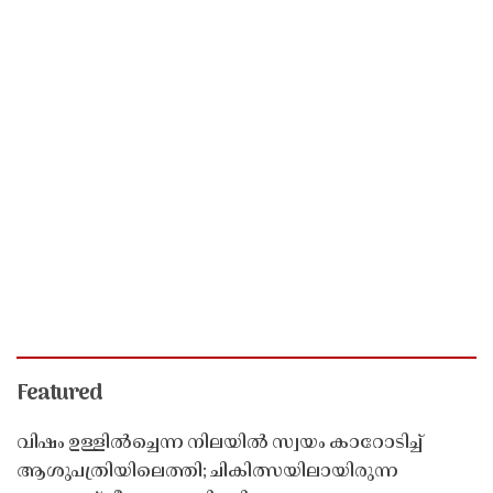
Featured
വിഷം ഉള്ളിൽച്ചെന്ന നിലയിൽ സ്വയം കാറോടിച്ച്
ആശുപത്രിയിലെത്തി; ചികിത്സയിലായിരുന്ന