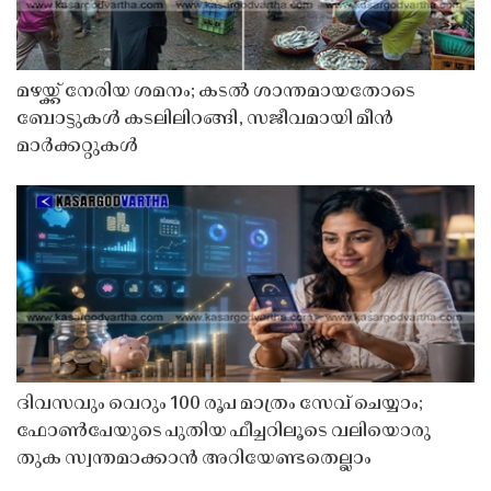
മഴയ്ക്ക് നേരിയ ശമനം; കടൽ ശാന്തമായതോടെ
ബോട്ടുകൾ കടലിലിറങ്ങി, സജീവമായി മീൻ
മാർക്കറ്റുകൾ
ദിവസവും വെറും 100 രൂപ മാത്രം സേവ് ചെയ്യാം;
ഫോൺപേയുടെ പുതിയ ഫീച്ചറിലൂടെ വലിയൊരു
തുക സ്വന്തമാക്കാൻ അറിയേണ്ടതെല്ലാം