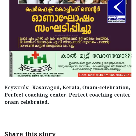
Updates
Assembly
Kerala
Polls
Local
Look
Body
Back
Election
2025
Keywords:
Kasaragod, Kerala, Onam-celebration,
Perfect coaching center, Perfect coaching center
onam celebrated.
Share this story