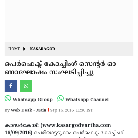
Fitr
May
Day
Eid
Al
Independence
Ad'ha
Day
Onam
HOME
KASARAGOD
J&K
State
പെര്‍ഫെക്ട് കോച്ചിംഗ് സെന്റര്‍ ഓ
Haryana
ണാഘോഷം സംഘടിപ്പിച്ചു
Assembly
State
Diwali
Elections
Assembly
Christmas
Elections
New-
Whatsapp Group
Whatsapp Channel
Year
Republic
By
Web Desk - Main
Sep 16, 2016, 11:30 IST
Day
Budget
കാസര്‍കോട്: (www.kasargodvartha.com
Delhi
16/09/2016)
പെരിയാട്ടടുക്കം പെര്‍ഫെക്ട് കോച്ചിംഗ്