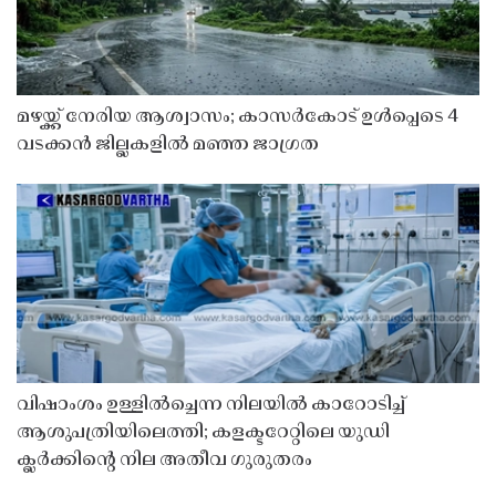
മഴയ്ക്ക് നേരിയ ആശ്വാസം; കാസർകോട് ഉൾപ്പെടെ 4
വടക്കൻ ജില്ലകളിൽ മഞ്ഞ ജാഗ്രത
വിഷാംശം ഉള്ളിൽച്ചെന്ന നിലയിൽ കാറോടിച്ച്
ആശുപത്രിയിലെത്തി; കളക്ടറേറ്റിലെ യുഡി
ക്ലർക്കിൻ്റെ നില അതീവ ഗുരുതരം