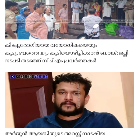
കിടപ്പുരോഗിയായ വയോധികയെയും
കുടുംബത്തെയും കുടിയൊഴിപ്പിക്കാൻ ബാങ്ക്; ജപ്തി
നടപടി തടഞ്ഞ് സിപിഎം പ്രവർത്തകർ
അർജുൻ ആയങ്കിയുടെ അറസ്റ്റ് നാടകീയ