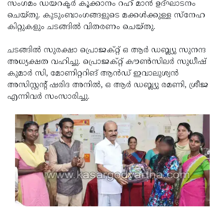
Election
സംഗമം ഡയറക്ടര്‍ കൂക്കാനം റഹ് മാന്‍ ഉദ്ഘാടനം
Maha
ചെയ്തു. കുടുംബാംഗങ്ങളുടെ മക്കള്‍ക്കുള്ള സ്‌നേഹ
Shivarathri
International
കിറ്റുകളും ചടങ്ങില്‍ വിതരണം ചെയ്തു.
Women's
Anti-
ചടങ്ങില്‍ സുരക്ഷാ പ്രൊജക്റ്റ് ഒ ആര്‍ ഡബ്ല്യു സുനന്ദ
Day
Drug
Attukal
അധ്യക്ഷത വഹിച്ചു. പ്രൊജക്റ്റ് കൗണ്‍സിലര്‍ സുധീഷ്
Campaign
Pongala
കുമാര്‍ സി, മോണിറ്ററിങ് ആന്‍ഡ് ഇവാലുശ്വന്‍
Holi
അസിസ്റ്റന്റ് ഷരിദ അനില്‍, ഒ ആര്‍ ഡബ്ല്യു രമണി, ശ്രീജ
2025
2025
IPL
എന്നിവര്‍ സംസാരിച്ചു.
2025
Eid
Al-
Waqf
Fitr
Bill
Vishu
2025
Controversy
Festival
Good
2025
Friday
Easter
Observance
Sunday
By-
2025
2025
Election
Bihar