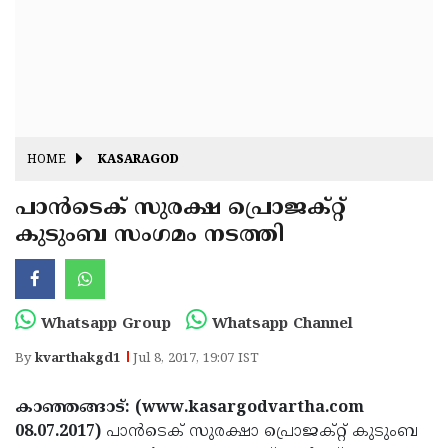
Fitr
May
Day
Eid
Al
Independence
Ad'ha
Day
Onam
HOME
KASARAGOD
J&K
State
പാന്‍ടെക് സുരക്ഷ പ്രൊജക്റ്റ്
Haryana
കുടുംബ സംഗമം നടത്തി
Assembly
State
Diwali
Elections
Assembly
Christmas
Elections
New-
Whatsapp Group
Whatsapp Channel
Year
Republic
By
kvarthakgd1
Jul 8, 2017, 19:07 IST
Day
Budget
കാഞ്ഞങ്ങാട്: (www.kasargodvartha.com
Delhi
08.07.2017)
പാന്‍ടെക് സുരക്ഷാ പ്രൊജക്റ്റ് കുടുംബ