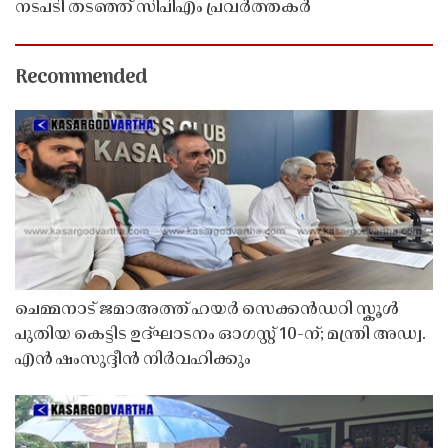
നടപടി തടഞ്ഞ് സിപിഎം പ്രവർത്തകർ
Recommended
ചെമ്മനാട് ജമാഅത്ത് ഹയർ സെക്കൻഡറി സ്കൂൾ
പുതിയ കെട്ടിട ഉദ്ഘാടനം ഓഗസ്റ്റ് 10-ന്; മന്ത്രി അഡ്വ.
എൻ ഷംസുദ്ദീൻ നിർവഹിക്കും