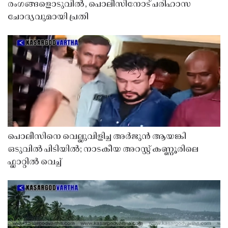
രംഗങ്ങളൊടുവിൽ, പൊലീസിനോട് പരിഹാസ
ചോദ്യവുമായി പ്രതി
പൊലീസിനെ വെല്ലുവിളിച്ച അർജുൻ ആയങ്കി
ഒടുവിൽ പിടിയിൽ; നാടകീയ അറസ്റ്റ് കണ്ണൂരിലെ
ഫ്ലാറ്റിൽ വെച്ച്