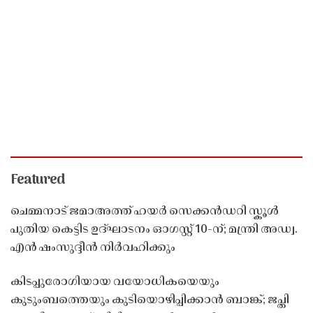
Featured
ചെമ്മനാട് ജമാഅത്ത് ഹയർ സെക്കൻഡറി സ്കൂൾ
പുതിയ കെട്ടിട ഉദ്ഘാടനം ഓഗസ്റ്റ് 10-ന്; മന്ത്രി അഡ്വ.
എൻ ഷംസുദ്ദീൻ നിർവഹിക്കും
കിടപ്പുരോഗിയായ വയോധികയെയും
കുടുംബത്തെയും കുടിയൊഴിപ്പിക്കാൻ ബാങ്ക്; ജപ്തി