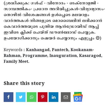
(ശ്രദ്ധിക്കുക: ഗൾഫ് - വിനോദം - ടെക്നോളജി -
Updates
Assembly
Kerala
സാമ്പത്തികം- പ്രധാന അറിയിപ്പുകൾ-വിദ്യാഭ്യാസം-
Polls
തൊഴിൽ വിശേഷങ്ങൾ ഉൾപ്പെടെ മലയാളം
Local
Look
വാർത്തകൾ നിങ്ങളുടെ മൊബൈലിൽ ലഭിക്കാൻ
Body
Back
കെവാർത്തയുടെ പുതിയ ആൻഡ്രോയിഡ് ആപ്പ്
Election
2025
ഇവിടെ ക്ലിക്ക് ചെയ്ത് ഡൗൺലോഡ് ചെയ്യുക.
ഉപയോഗിക്കാനും ഷെയർ ചെയ്യാനും എളുപ്പം 😊)
Keywords
: Kanhangad, Pantech, Kookanam-
Rahman, Programme, Inauguration, Kasaragod,
Family Meet.
Share this story