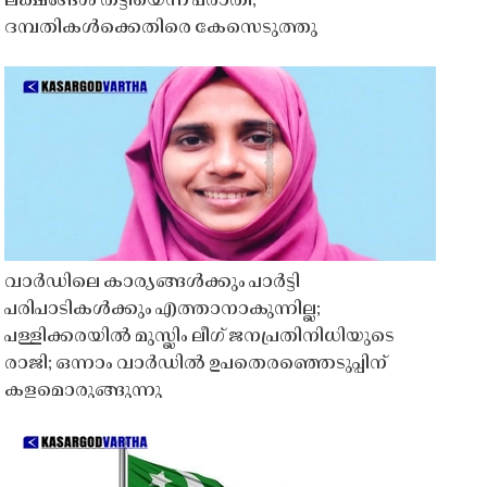
ലക്ഷങ്ങൾ തട്ടിയെന്ന പരാതി;
ദമ്പതികൾക്കെതിരെ കേസെടുത്തു
വാർഡിലെ കാര്യങ്ങൾക്കും പാർട്ടി
പരിപാടികൾക്കും എത്താനാകുന്നില്ല;
പള്ളിക്കരയിൽ മുസ്ലിം ലീഗ് ജനപ്രതിനിധിയുടെ
രാജി; ഒന്നാം വാർഡിൽ ഉപതെരഞ്ഞെടുപ്പിന്
കളമൊരുങ്ങുന്നു