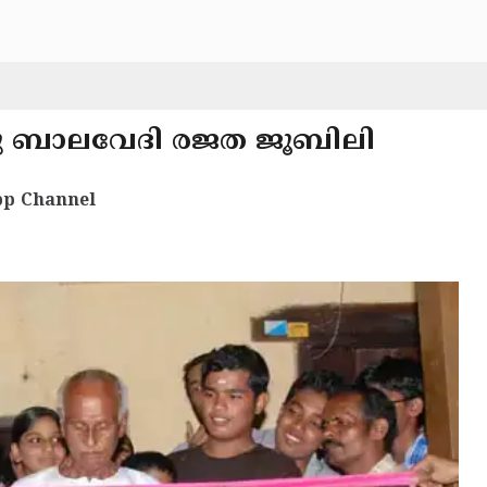
‌റു ബാലവേദി രജത ജൂബിലി
p Channel