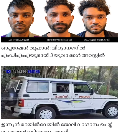
ഓപ്പറേഷൻ തൂഫാൻ; വിദ്യാനഗറിൽ
എംഡിഎംഎയുമായി 3 യുവാക്കൾ അറസ്റ്റിൽ
ഇന്ത്യൻ റെയിൽവേയിൽ ജോലി വാഗ്ദാനം ചെയ്ത്