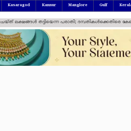
Kasaragod
Kannur
Manglore
Gulf
Keral