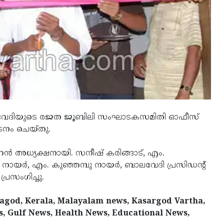
ാലവേദിയുടെ രജത ജൂബിലി സംഘാടകസമിതി ഓഫീസ്
ാടനം ചെയ്തു.
്‍ അധ്യക്ഷനായി. സനീഷ് കരിങ്ങാട്, എം.
‍ നായര്‍, എം. കുഞ്ഞമ്പു നായര്‍, ബാലവേദി പ്രസിഡന്റ്
്രസംഗിച്ചു.
ragod, Kerala, Malayalam news, Kasargod Vartha,
s, Gulf News, Health News, Educational News,