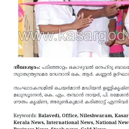
നീലേശ്വരം:
പടിഞ്ഞാറ്റം കൊഴുവല്‍ നെഹ്‌റു ബ
സ്വാതന്ത്ര്യസമര സേനാനി കെ. ആര്‍. കണ്ണന്‍ ഉദ്ഘ
സംഘാടകസമിതി ചെയര്‍മാന്‍ മഡിയന്‍ ഉണ്ണികൃഷ്ണന
മധുസൂദനന്‍, കെ. എം. തമ്പാന്‍ നായര്‍, പി. രമേശന്
ഗൗതം കൃഷ്ണ, അരുണ്‍കുമാര്‍ കരിങ്ങാട്ട് എന്നിവര്‍ പ
Keywords:
Balavedi, Office, Nileshwaram, Kasa
Kerala News, International News, National New