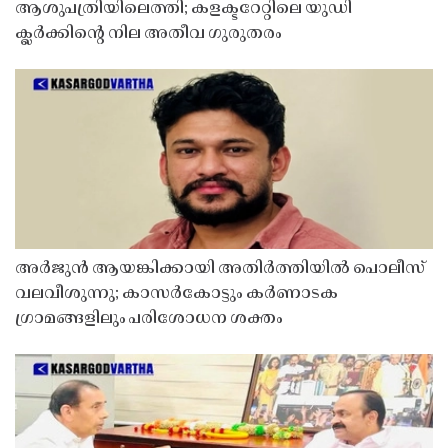
ആശുപത്രിയിലെത്തി; കളക്ടറേറ്റിലെ യുഡി
ക്ലർക്കിൻ്റെ നില അതീവ ഗുരുതരം
അർജുൻ ആയങ്കിക്കായി അതിർത്തിയിൽ പൊലീസ്
വലവീശുന്നു; കാസർകോട്ടും കർണാടക
ഗ്രാമങ്ങളിലും പരിശോധന ശക്തം