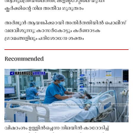
ആശുപത്രിയിലെത്തി; കളക്ടറേറ്റിലെ യുഡി
ക്ലർക്കിൻ്റെ നില അതീവ ഗുരുതരം
അർജുൻ ആയങ്കിക്കായി അതിർത്തിയിൽ പൊലീസ്
വലവീശുന്നു; കാസർകോട്ടും കർണാടക
ഗ്രാമങ്ങളിലും പരിശോധന ശക്തം
Recommended
വിഷാംശം ഉള്ളിൽച്ചെന്ന നിലയിൽ കാറോടിച്ച്