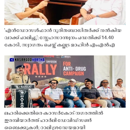
‘എൻഡോസൾഫാൻ ദുരിതബാധിതർക്ക് നൽകിയ
വാക്ക് പാലിച്ചു’; സ്നേഹസാന്ത്വനം പദ്ധതിക്ക് 14.40
കോടി, സ്വാഗതം ചെയ്ത് കല്ലട്ര മാഹിൻ എംഎൽഎ
ലഹരിക്കെതിരെ കാസർകോട് നഗരത്തിൽ
ഇരമ്പിയാർത്ത് ഹാർലി ഡേവിഡ്‌സൺ
ബൈക്കുകൾ; റാലി ശ്രദ്ധേയമായി