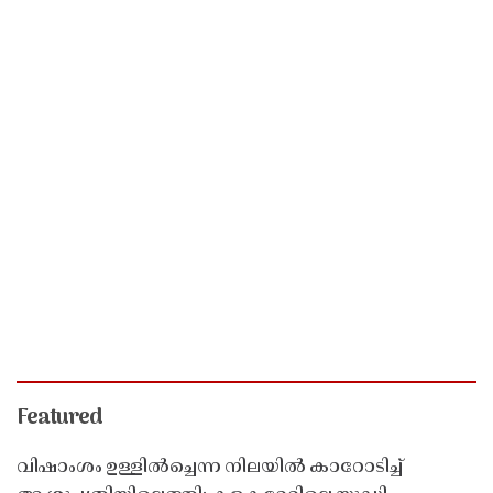
Featured
വിഷാംശം ഉള്ളിൽച്ചെന്ന നിലയിൽ കാറോടിച്ച്