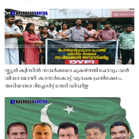
സ്കൂൾ ക്വിസിൽ സവർക്കറെ പുകഴ്ത്തി ചോദ്യം വൻ
വിവാദമായി: കാസർകോട്ട് വ്യാപക പ്രതിഷേധം,
അടിയന്തര റിപ്പോർട്ട് തേടി ഡിഡിഇ