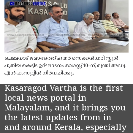
ചെമ്മനാട് ജമാഅത്ത് ഹയർ സെക്കൻഡറി സ്കൂൾ
പുതിയ കെട്ടിട ഉദ്ഘാടനം ഓഗസ്റ്റ് 10-ന്; മന്ത്രി അഡ്വ.
എൻ ഷംസുദ്ദീൻ നിർവഹിക്കും
Kasaragod Vartha is the first
local news portal in
Malayalam, and it brings you
the latest updates from in
and around Kerala, especially