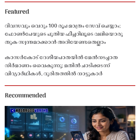
Featured
ദിവസവും വെറും 100 രൂപ മാത്രം സേവ് ചെയ്യാം;
ഫോൺപേയുടെ പുതിയ ഫീച്ചറിലൂടെ വലിയൊരു
തുക സ്വന്തമാക്കാൻ അറിയേണ്ടതെല്ലാം
കാസർകോട് ദേശീയപാതയിൽ മേൽനടപ്പാത
നിർമാണം വൈകുന്നു; മതിൽ ചാടിക്കടന്ന്
വിദ്യാർഥികൾ, ദുരിതത്തിൽ നാട്ടുകാർ
Recommended