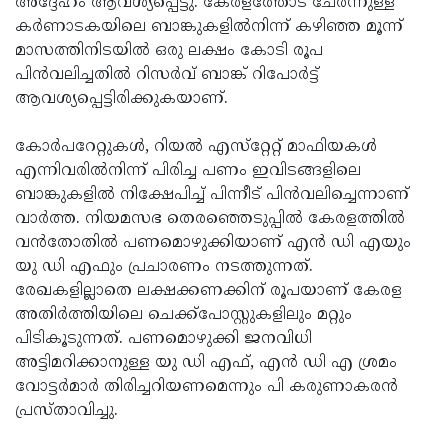
അദ്ദേഹം ആവശ്യപ്പെട്ടു. കേരളത്തോട് ചേര്‍ന്നുള്ള
കര്‍ണാടകയിലെ ബാങ്കുകളില്‍നിന്ന് കഴിഞ്ഞ മൂന്ന്
മാസത്തിനിടയില്‍ ഒരു ലക്ഷം കോടി രൂപ
പിന്‍വലിച്ചതില്‍ റിസര്‍വ് ബാങ്ക് റിപോര്‍ട്ട്
ആവശ്യപ്പെട്ടിരിക്കുകയാണ്.
കോര്‍പറേറ്റുകള്‍, റിയല്‍ എസ്‌റ്റേറ്റ് മാഫിയകള്‍
എന്നിവരില്‍നിന്ന് പിരിച്ച പണം ഇവിടങ്ങളിലെ
ബാങ്കുകളില്‍ നിക്ഷേപിച്ച് പിന്നീട് പിന്‍വലിച്ചെന്നാണ്
വാര്‍ത്ത. നിയമസഭ തെരഞ്ഞെടുപ്പില്‍ കേരളത്തില്‍
വന്‍തോതില്‍ പണമൊഴുക്കിയാണ് എന്‍ ഡി എയും
യു ഡി എഫും പ്രചാരണം നടത്തുന്നത്.
രേഖകളില്ലാതെ ലക്ഷക്കണക്കിന് രൂപയാണ് കേരള
അതിര്‍ത്തിയിലെ ചെക്ക്‌പോസ്റ്റുകളിലും മറ്റും
പിടികൂടുന്നത്. പണമൊഴുക്കി ജനവിധി
അട്ടിമറിക്കാനുള്ള യു ഡി എഫ്, എന്‍ ഡി എ ശ്രമം
വോട്ടര്‍മാര്‍ തിരിച്ചറിയണമെന്നും പി കരുണാകരന്‍
പ്രസ്താവിച്ചു.