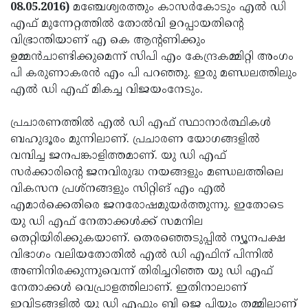
Election
Maha
08.05.2016)
മഞ്ചേശ്വരത്തും കാസര്‍കോടും എല്‍ ഡി
എഫ് മുന്നേറ്റത്തില്‍ തോല്‍വി ഉറപ്പായതിന്റെ
Shivarathri
International
വിഭ്രാന്തിയാണ് എ കെ ആന്റണിക്കും
Women's
Anti-
ഉമ്മന്‍ചാണ്ടിക്കുമെന്ന് സിപി എം കേന്ദ്രകമ്മിറ്റി അംഗം
പി കരുണാകരന്‍ എം പി പറഞ്ഞു. ഇരു മണ്ഡലത്തിലും
Day
Drug
Attukal
എല്‍ ഡി എഫ് മികച്ച വിജയംനേടും.
Campaign
Pongala
Holi
പ്രചാരണത്തില്‍ എല്‍ ഡി എഫ് സ്ഥാനാര്‍ത്ഥികള്‍
2025
2025
IPL
ബഹുദൂരം മുന്നിലാണ്. പ്രചാരണ യോഗങ്ങളില്‍
2025
Eid
വമ്പിച്ച ജനപങ്കാളിത്തമാണ്. യു ഡി എഫ്
സര്‍ക്കാരിന്റെ ജനവിരുദ്ധ നയങ്ങളും മണ്ഡലത്തിലെ
Al-
Waqf
വികസന പ്രശ്‌നങ്ങളും സിറ്റിങ് എം എല്‍
Fitr
Bill
Vishu
എമാര്‍ക്കെതിരെ ജനരോഷമുയര്‍ത്തുന്നു. ഇതോടെ
യു ഡി എഫ് നേതാക്കള്‍ക്ക് സമനില
2025
Controversy
Festival
Good
തെറ്റിയിരിക്കുകയാണ്. തെരഞ്ഞെടുപ്പില്‍ ന്യൂനപക്ഷ
2025
Friday
Easter
വിഭാഗം വലിയതോതില്‍ എല്‍ ഡി എഫിന് പിന്നില്‍
അണിനിരക്കുന്നുവെന്ന് തിരിച്ചറിഞ്ഞ യു ഡി എഫ്
Observance
Sunday
By-
നേതാക്കള്‍ വെപ്രാളത്തിലാണ്. ഇതിനാലാണ്
2025
2025
Election
Bihar
ഇവിടങ്ങളില്‍ യു ഡി എഫും ബി ജെ പിയും തമ്മിലാണ്