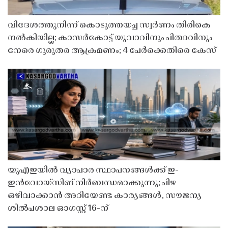
വിദേശത്തുനിന്ന് കൊടുത്തയച്ച സ്വർണം തിരികെ
നൽകിയില്ല; കാസർകോട്ട് യുവാവിനും പിതാവിനും
നേരെ ഗുരുതര ആക്രമണം; 4 പേർക്കെതിരെ കേസ്
യുഎഇയിൽ വ്യാപാര സ്ഥാപനങ്ങൾക്ക് ഇ-
ഇൻവോയ്സിങ് നിർബന്ധമാക്കുന്നു; പിഴ
ഒഴിവാക്കാൻ അറിയേണ്ട കാര്യങ്ങൾ, സൗജന്യ
ശിൽപശാല ഓഗസ്റ്റ് 16-ന്