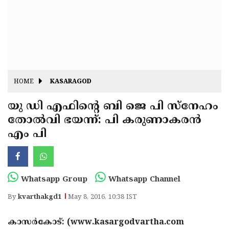
Fitr
May
Day
Eid
Al
Independence
Ad'ha
Day
Onam
HOME
KASARAGOD
J&K
State
യു ഡി എഫിന്റെ ബി ജെ പി സ്‌നേഹം
Haryana
തോല്‍വി ഭയന്ന്: പി കരുണാകരന്‍
Assembly
State
Diwali
എം പി
Elections
Assembly
Christmas
Elections
New-
Year
Republic
Whatsapp Group
Whatsapp Channel
Day
Budget
By
kvarthakgd1
May 8, 2016, 10:38 IST
Delhi
കാസര്‍കോട്: (www.kasargodvartha.com