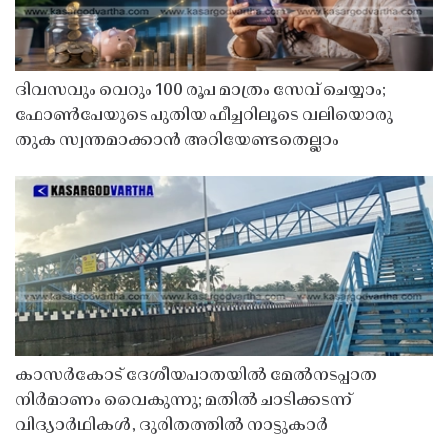
ദിവസവും വെറും 100 രൂപ മാത്രം സേവ് ചെയ്യാം;
ഫോൺപേയുടെ പുതിയ ഫീച്ചറിലൂടെ വലിയൊരു
തുക സ്വന്തമാക്കാൻ അറിയേണ്ടതെല്ലാം
കാസർകോട് ദേശീയപാതയിൽ മേൽനടപ്പാത
നിർമാണം വൈകുന്നു; മതിൽ ചാടിക്കടന്ന്
വിദ്യാർഥികൾ, ദുരിതത്തിൽ നാട്ടുകാർ