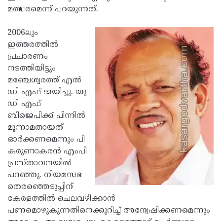
മത്സരമെന്ന് പറയുന്നത്.
Updates
Assembly
Kerala
Polls
Local
Look
2006ലും
ഇത്തരത്തില്‍
Body
Back
പ്രചാരണം
Election
2025
നടത്തിയിട്ടും
മഞ്ചേശ്വരത്ത് എല്‍
ഡി എഫ് ജയിച്ചു. യു
ഡി എഫ്
ബിജെപിക്ക് പിന്നില്‍
മൂന്നാമതായത്
ഓര്‍ക്കണമെന്നും പി
കരുണാകരന്‍ എംപി
പ്രസ്താവനയില്‍
പറഞ്ഞു. നിയമസഭ
തെരഞ്ഞെടുപ്പിന്
കേരളത്തില്‍ ചെലവഴിക്കാന്‍
പണമൊഴുകുന്നതിനെക്കുറിച്ച് അന്വേഷിക്കണമെന്നും