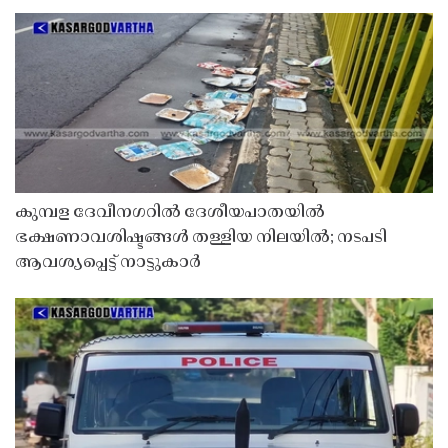
കുമ്പള ദേവീനഗറിൽ ദേശീയപാതയിൽ
ഭക്ഷണാവശിഷ്ടങ്ങൾ തള്ളിയ നിലയിൽ; നടപടി
ആവശ്യപ്പെട്ട് നാട്ടുകാർ