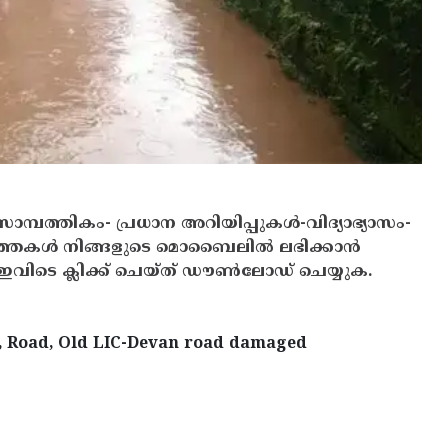
സാമ്പത്തികം- പ്രധാന അറിയിപ്പുകൾ-വിദ്യാഭ്യാസം-
ത്തകൾ നിങ്ങളുടെ മൊബൈലിൽ ലഭിക്കാൻ
ിടെ ക്ലിക്ക് ചെയ്ത് ഡൗൺലോഡ് ചെയ്യുക.
, Road, Old LIC-Devan road damaged