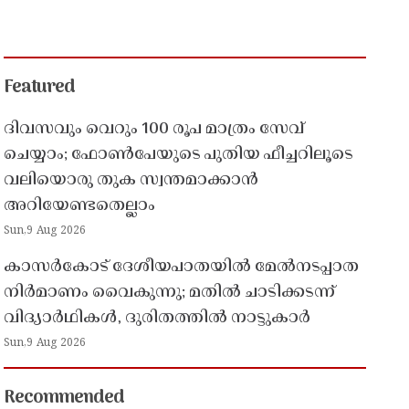
Featured
ദിവസവും വെറും 100 രൂപ മാത്രം സേവ്
ചെയ്യാം; ഫോൺപേയുടെ പുതിയ ഫീച്ചറിലൂടെ
വലിയൊരു തുക സ്വന്തമാക്കാൻ
അറിയേണ്ടതെല്ലാം
Sun,9 Aug 2026
കാസർകോട് ദേശീയപാതയിൽ മേൽനടപ്പാത
നിർമാണം വൈകുന്നു; മതിൽ ചാടിക്കടന്ന്
വിദ്യാർഥികൾ, ദുരിതത്തിൽ നാട്ടുകാർ
Sun,9 Aug 2026
Recommended