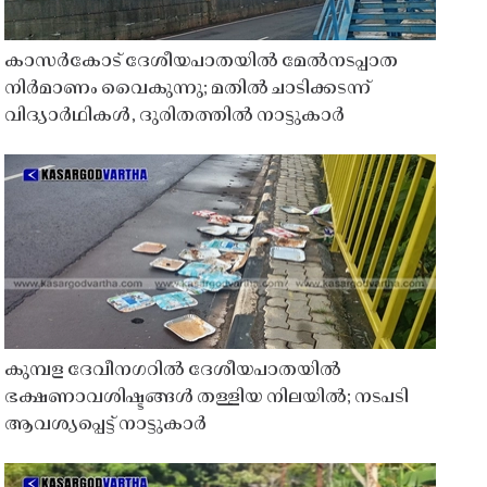
കാസർകോട് ദേശീയപാതയിൽ മേൽനടപ്പാത
നിർമാണം വൈകുന്നു; മതിൽ ചാടിക്കടന്ന്
വിദ്യാർഥികൾ, ദുരിതത്തിൽ നാട്ടുകാർ
കുമ്പള ദേവീനഗറിൽ ദേശീയപാതയിൽ
ഭക്ഷണാവശിഷ്ടങ്ങൾ തള്ളിയ നിലയിൽ; നടപടി
ആവശ്യപ്പെട്ട് നാട്ടുകാർ