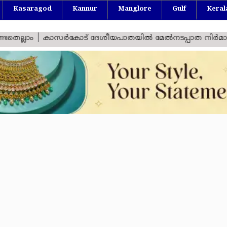
Kasaragod
Kannur
Manglore
Gulf
Keral