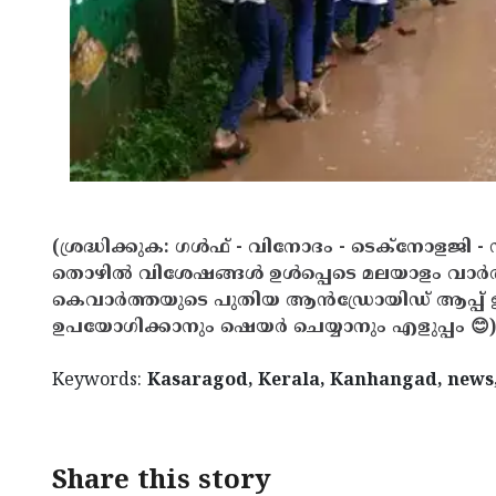
(ശ്രദ്ധിക്കുക: ഗൾഫ് - വിനോദം - ടെക്നോളജി - 
തൊഴിൽ വിശേഷങ്ങൾ ഉൾപ്പെടെ മലയാളം വാർ
കെവാർത്തയുടെ പുതിയ ആൻഡ്രോയിഡ് ആപ്പ് ഇവ
ഉപയോഗിക്കാനും ഷെയർ ചെയ്യാനും എളുപ്പം 😊)
Keywords:
Kasaragod, Kerala, Kanhangad, news
Share this story