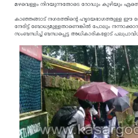
മഴവെള്ളം നിറയുന്നതോടെ റോഡും കുഴിയും എതെന്ന്
കാഞ്ഞങ്ങാട് നഗരത്തിന്റെ ഹൃദയഭാഗത്തുള്ള ഈ റോ
നേരിട്ട് ബോധ്യമുള്ളതാണെങ്കില്‍ പോലും നന്നാക്കാന്
സംബന്ധിച്ച് ബന്ധപ്പെട്ട അധികാരികളോട് പലപ്രാവിശ്യം