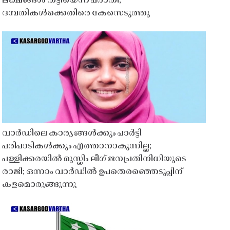
ലക്ഷങ്ങൾ തട്ടിയെന്ന പരാതി;
ദമ്പതികൾക്കെതിരെ കേസെടുത്തു
വാർഡിലെ കാര്യങ്ങൾക്കും പാർട്ടി
പരിപാടികൾക്കും എത്താനാകുന്നില്ല;
പള്ളിക്കരയിൽ മുസ്ലിം ലീഗ് ജനപ്രതിനിധിയുടെ
രാജി; ഒന്നാം വാർഡിൽ ഉപതെരഞ്ഞെടുപ്പിന്
കളമൊരുങ്ങുന്നു