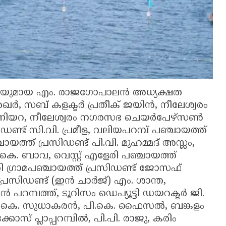
ുമായ എം. രാജഗോപാലൻ അധ്യക്ഷത
ശേഖർ, സബ് കളക്ടർ പ്രതീക് ജയിൻ, നീലേശ്വരം
വൻ മണിയറ, നീലേശ്വരം നഗരസഭ ചെയർപേഴ്സൺ
ഡണ്ട് സി.വി. പ്രമീള, വലിയപറമ്പ് പഞ്ചായത്ത്
ായത്ത് പ്രസിഡണ്ട് പി.വി. മുഹമ്മദ് അസ്ലം,
ി.കെ. ബാവ, വെസ്റ്റ് എളേരി പഞ്ചായത്ത്
ി ഗ്രാമപഞ്ചായത്ത് പ്രസിഡണ്ട് ജോസഫ്
 പ്രസിഡണ്ട് (ഇൻ ചാർജ്) എം. ശാന്ത,
റമ്പത്ത്, ടൂറിസം ഡെപ്യൂട്ടി ഡയറക്ടർ ജി.
കളായ കെ. സുധാകരൻ, പി.കെ. ഫൈസൽ, ബങ്കളം
ോസ് പ്ലാപ്പറമ്പിൽ, പി.പി. രാജു, കരിം