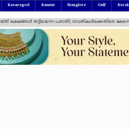
Kasaragod
Kannur
Manglore
Gulf
Keral