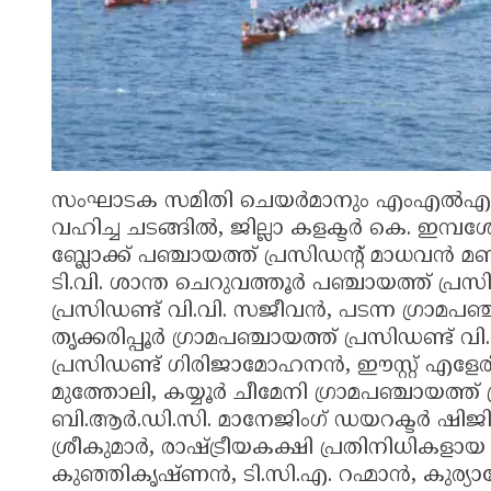
സംഘാടക സമിതി ചെയർമാനും എംഎൽഎയ
വഹിച്ച ചടങ്ങിൽ, ജില്ലാ കളക്ടർ കെ. ഇമ്പ
ബ്ലോക്ക് പഞ്ചായത്ത് പ്രസിഡന്റ് മാധ
ടി.വി. ശാന്ത ചെറുവത്തൂർ പഞ്ചായത്ത് പ്രസി
പ്രസിഡണ്ട് വി.വി. സജീവൻ, പടന്ന ഗ്രാമപഞ്ച
തൃക്കരിപ്പൂർ ഗ്രാമപഞ്ചായത്ത് പ്രസിഡണ്ട് വ
പ്രസിഡണ്ട് ഗിരിജാമോഹനൻ, ഈസ്റ്റ് എളേര
മുത്തോലി, കയ്യൂർ ചീമേനി ഗ്രാമപഞ്ചായത്ത്
ബി.ആർ.ഡി.സി. മാനേജിംഗ് ഡയറക്ടർ ഷിജിൻ പ
ശ്രീകുമാർ, രാഷ്ട്രീയകക്ഷി പ്രതിനിധി
കുഞ്ഞികൃഷ്ണൻ, ടി.സി.എ. റഹ്മാൻ, കുര്യാക്ക