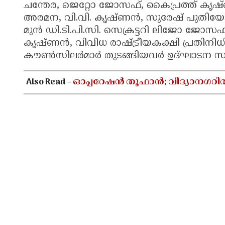
ചന്തേര, ജെറ്റോ ജോസഫ്, കൈപ്രത്ത് കൃഷ്ണ
അരമന, വി.വി. കൃഷ്ണൻ, സുരേഷ് പുതിയേ
മുൻ ഡി.ടി.പി.സി. സെക്രട്ടറി ലിജോ ജോസഫ്, 
കൃഷ്ണൻ, വിവിധ രാഷ്ട്രീയകക്ഷി പ്രതിനി
കൗൺസിലർമാർ തുടങ്ങിയവർ ഉദ്ഘാടന സമ്മ
Also Read -
ഓപ്പറേഷൻ തൂഫാൻ; വിദ്യാനഗറി