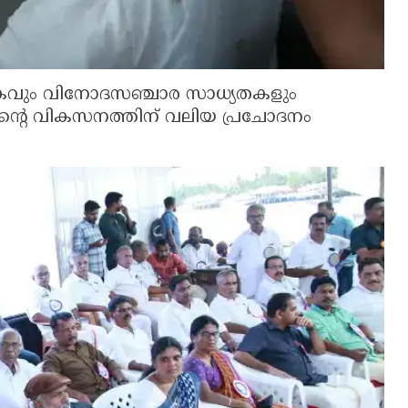
കവും വിനോദസഞ്ചാര സാധ്യതകളും
ിന്റെ വികസനത്തിന് വലിയ പ്രചോദനം