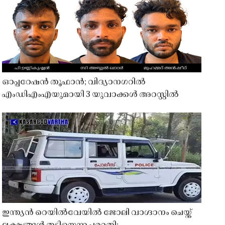
ഓപ്പറേഷൻ തൂഫാൻ; വിദ്യാനഗറിൽ
എംഡിഎംഎയുമായി 3 യുവാക്കൾ അറസ്റ്റിൽ
ഇന്ത്യൻ റെയിൽവേയിൽ ജോലി വാഗ്ദാനം ചെയ്ത്