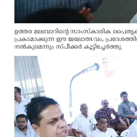
ഉത്തര മലബാറിന്റെ സാംസ്കാരിക പൈതൃ
പ്രകടമാക്കുന്ന ഈ ജലോത്സവം, പ്രദേശത്ത
നൽകുമെന്നും സ്പീക്കർ കൂട്ടിച്ചേർത്തു.