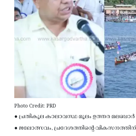
Photo Credit: PRD
● പ്രതികൂല കാലാവസ്ഥ മൂലം ഉത്തര മലബാർ ജല
● ജലോത്സവം, പ്രദേശത്തിന്റെ വികസനത്തിന്