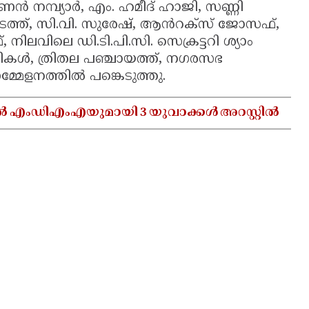
ൻ നമ്പ്യാർ, എം. ഹമീദ് ഹാജി, സണ്ണി
ടത്ത്, സി.വി. സുരേഷ്, ആൻറക്സ് ജോസഫ്,
നിലവിലെ ഡി.ടി.പി.സി. സെക്രട്ടറി ശ്യാം
ധികൾ, ത്രിതല പഞ്ചായത്ത്, നഗരസഭ
േളനത്തിൽ പങ്കെടുത്തു.
ൽ എംഡിഎംഎയുമായി 3 യുവാക്കൾ അറസ്റ്റിൽ