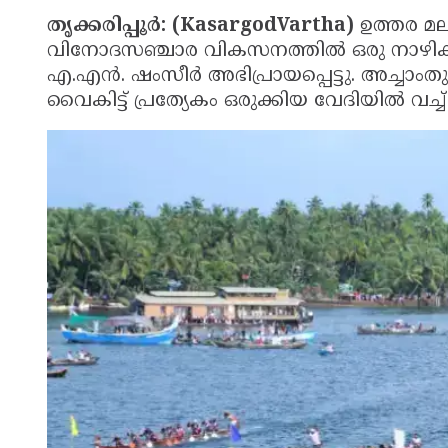
തൃക്കരിപ്പൂർ: (KasargodVartha)
ഉത്തര മ
വിനോദസഞ്ചാര വികസനത്തിൽ ഒരു നാഴികക്ക
എ.എൻ. ഷംസീർ അഭിപ്രായപ്പെട്ടു. അച്ചാംത
വൈകിട്ട് പ്രത്യേകം ഒരുക്കിയ വേദിയിൽ വച്