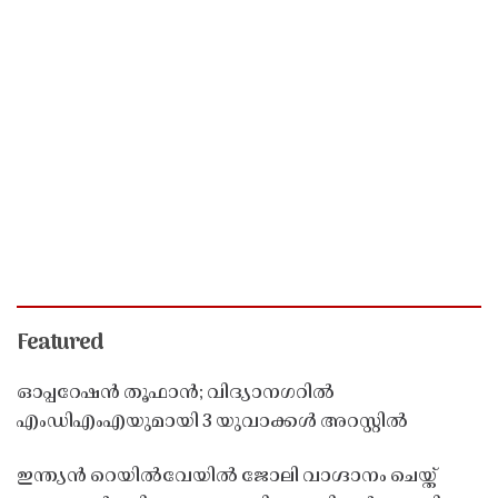
Featured
ഓപ്പറേഷൻ തൂഫാൻ; വിദ്യാനഗറിൽ
എംഡിഎംഎയുമായി 3 യുവാക്കൾ അറസ്റ്റിൽ
ഇന്ത്യൻ റെയിൽവേയിൽ ജോലി വാഗ്ദാനം ചെയ്ത്