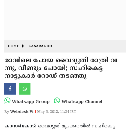
Fitr
May
Day
Eid
Al
Independence
Ad'ha
Day
Onam
HOME
KASARAGOD
J&K
State
രാവിലെ പോയ വൈദ്യുതി രാത്രി വ
Haryana
ന്നു, വീണ്ടും പോയി; സഹികെട്ട
Assembly
State
Diwali
നാട്ടുകാര്‍ റോഡ് തടഞ്ഞു
Elections
Assembly
Christmas
Elections
New-
Year
Republic
Whatsapp Group
Whatsapp Channel
Day
Budget
By
Webdesk Vi
May 5, 2013, 11:24 IST
Delhi
കാസര്‍കോട്:
വൈദ്യുതി മുടക്കത്തില്‍ സഹികെട്ട