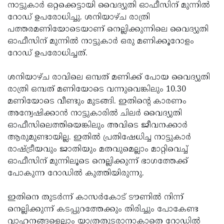
Election
Maha
നാട്ടുകാര്‍ ഒറ്റക്കെട്ടായി വൈദ്യുതി ഓഫീസിന് മുന്നില്‍
റോഡ് ഉപരോധിച്ചു. ശനിയാഴ്ച രാത്രി
Shivarathri
International
പത്തരമണിയോടെയാണ് നെല്ലിക്കുന്നിലെ വൈദ്യുതി
Women's
Anti-
ഓഫീസിന് മുന്നില്‍ നാട്ടുകാര്‍ ഒരു മണിക്കൂറോളം
റോഡ് ഉപരോധിച്ചത്.
Day
Drug
Attukal
Campaign
Pongala
Holi
ശനിയാഴ്ച രാവിലെ ഒമ്പത് മണിക്ക് പോയ വൈദ്യുതി
രാത്രി ഒമ്പത് മണിയോടെ വന്നുവെങ്കിലും 10.30
2025
2025
IPL
മണിയോടെ വീണ്ടും മുടങ്ങി. ഇതിന്റെ കാരണം
2025
Eid
അന്വേഷിക്കാന്‍ നാട്ടുകാരില്‍ ചിലര്‍ വൈദ്യുതി
ഓഫീസിലെത്തിയെങ്കിലും അവിടെ ജീവനക്കാര്‍
Al-
Waqf
ആരുമുണ്ടായില്ല. ഇതില്‍ പ്രതിഷേധിച്ച നാട്ടുകാര്‍
Fitr
Bill
Vishu
രാഷ്ട്രീയവും ജാതിയും മതവുമെല്ലാം മാറ്റിവെച്ച്
ഓഫീസിന് മുന്നിലൂടെ നെല്ലിക്കുന്ന് ഭാഗത്തേക്ക്
2025
Controversy
Festival
Good
പോകുന്ന റോഡില്‍ കുത്തിയിരുന്നു.
2025
Friday
Easter
ഇതിനെ തുടര്‍ന്ന് കാസര്‍കോട് ടൗണില്‍ നിന്ന്
Observance
Sunday
By-
നെല്ലിക്കുന്ന് കടപ്പുറത്തേക്കും തിരിച്ചും പോകേണ്ട
2025
2025
Election
Bihar
വാഹനങ്ങളെല്ലാം യാത്രതുടരാനാകാതെ റോഡില്‍