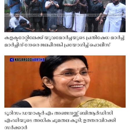
കളക്ടറേറ്റിലേക്ക് യുവമോർച്ചയുടെ പ്രതിഷേധ മാർച്ച്;
മാർച്ചിന് നേരെ ജലപീരങ്കി പ്രയോഗിച്ച് പൊലീസ്
ടൂറിസം ഡയറക്ടർ എം അഞ്ജനയ്ക്ക് ബിആർഡിസി
എംഡിയുടെ അധിക ചുമതല കൂടി; ഉത്തരവിറക്കി
സർക്കാർ