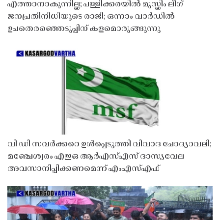
എത്താനാകുന്നില്ല; പള്ളിക്കരയിൽ മുസ്ലിം ലീഗ്
ജനപ്രതിനിധിയുടെ രാജി; ഒന്നാം വാർഡിൽ
ഉപതെരഞ്ഞെടുപ്പിന് കളമൊരുങ്ങുന്നു
വി ഡി സവർക്കറെ ഉൾപ്പെടുത്തി വിവാദ ചോദ്യാവലി;
മഞ്ചേശ്വരം എഇഒ ആർഎസ്എസ് ദാസ്യവേല
അവസാനിപ്പിക്കണമെന്ന് എംഎസ്എഫ്