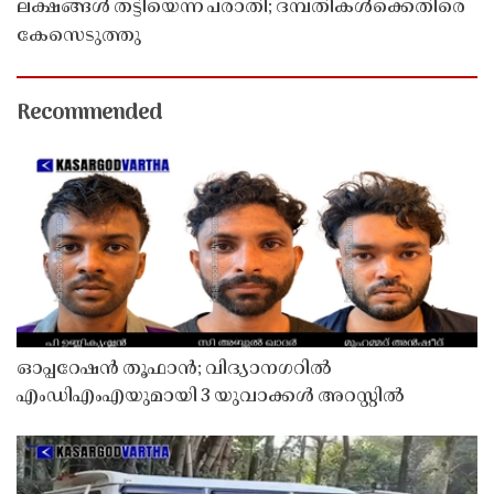
ലക്ഷങ്ങൾ തട്ടിയെന്ന പരാതി; ദമ്പതികൾക്കെതിരെ
കേസെടുത്തു
Recommended
ഓപ്പറേഷൻ തൂഫാൻ; വിദ്യാനഗറിൽ
എംഡിഎംഎയുമായി 3 യുവാക്കൾ അറസ്റ്റിൽ