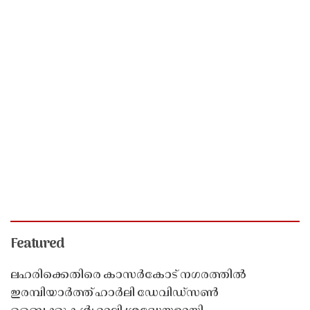
Featured
ലഹരിക്കെതിരെ കാസർകോട് നഗരത്തിൽ
ഇരമ്പിയാർത്ത് ഹാർലി ഡേവിഡ്‌സൺ