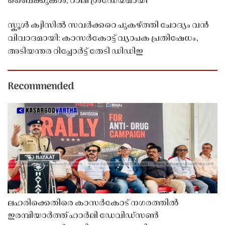
ബൈക്കുകൾ; റാലി ശ്രദ്ധേയമായി
സ്കൂൾ ക്വിസിൽ സവർക്കറെ പുകഴ്ത്തി ചോദ്യം വൻ
വിവാദമായി: കാസർകോട്ട് വ്യാപക പ്രതിഷേധം,
അടിയന്തര റിപ്പോർട്ട് തേടി ഡിഡിഇ
Recommended
ലഹരിക്കെതിരെ കാസർകോട് നഗരത്തിൽ
ഇരമ്പിയാർത്ത് ഹാർലി ഡേവിഡ്‌സൺ