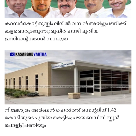
കാസർകോട്ട് മുസ്ലിം ലീഗിൽ വമ്പൻ അഴിച്ചുപണിക്ക്
കളമൊരുങ്ങുന്നു; മുനീർ ഹാജി പുതിയ
പ്രസിഡൻ്റാകാൻ സാധ്യത
നീലേശ്വരം അർബൻ ഹെൽത്ത് സെൻ്ററിന് 1.43
കോടിയുടെ പുതിയ കെട്ടിടം; പഴയ ബഡ്സ് സ്കൂൾ
പൊളിച്ച് പണിയും