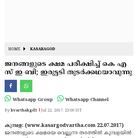
Fitr
May
Day
Eid
Al
Independence
Ad'ha
Day
Onam
HOME
KASARAGOD
J&K
State
ജനങ്ങളുടെ ക്ഷമ പരീക്ഷിച്ച് കെ എ
Haryana
സ് ഇ ബി; ഇരുട്ടടി തുടര്‍ക്കഥയാവുന്നു
Assembly
State
Diwali
Elections
Assembly
Christmas
Elections
New-
Whatsapp Group
Whatsapp Channel
Year
Republic
By
kvarthakgd1
Jul 22, 2017, 23:00 IST
Day
Budget
കുമ്പള: (www.kasargodvartha.com 22.07.2017)
Delhi
ജനങ്ങളുടെ ക്ഷമയെ വെല്ലുന്ന തരത്തില്‍ കുമ്പളയില്‍