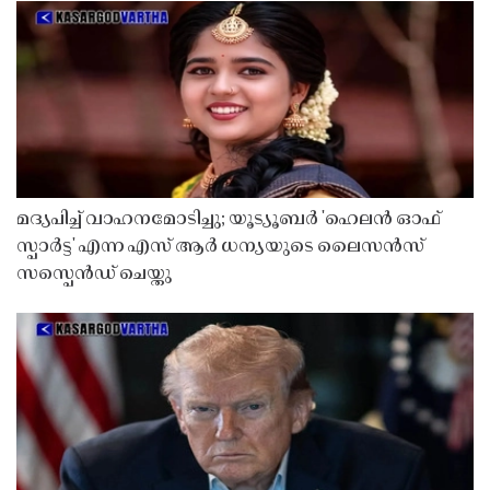
മദ്യപിച്ച് വാഹനമോടിച്ചു; യൂട്യൂബർ 'ഹെലൻ ഓഫ്
സ്പാർട്ട' എന്ന എസ് ആർ ധന്യയുടെ ലൈസൻസ്
സസ്പെൻഡ് ചെയ്തു ​​​​​​​