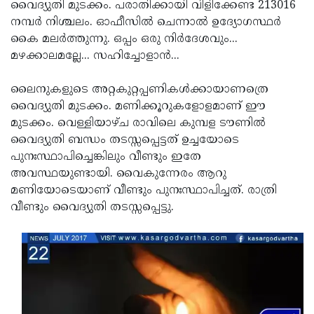
Election
വൈദ്യുതി മുടക്കം. പരാതിക്കായി വിളിക്കേണ്ട 213016
Maha
നമ്പര്‍ നിശ്ചലം. ഓഫീസില്‍ ചെന്നാല്‍ ഉദ്യോഗസ്ഥര്‍
Shivarathri
International
കൈ മലര്‍ത്തുന്നു. ഒപ്പം ഒരു നിര്‍ദേശവും...
Women's
മഴക്കാലമല്ലേ... സഹിച്ചോളാന്‍...
Anti-
Day
Drug
Attukal
ലൈനുകളുടെ അറ്റകുറ്റപ്പണികള്‍ക്കായാണത്രെ
Campaign
Pongala
വൈദ്യുതി മുടക്കം. മണിക്കൂറുകളോളമാണ് ഈ
Holi
മുടക്കം. വെള്ളിയാഴ്ച രാവിലെ കുമ്പള ടൗണില്‍
2025
2025
IPL
വൈദ്യുതി ബന്ധം തടസ്സപ്പെട്ടത് ഉച്ചയോടെ
2025
പുനഃസ്ഥാപിച്ചെങ്കിലും വീണ്ടും ഇതേ
Eid
അവസ്ഥയുണ്ടായി. വൈകുന്നേരം ആറു
Al-
Waqf
മണിയോടെയാണ് വീണ്ടും പുനഃസ്ഥാപിച്ചത്. രാത്രി
Fitr
Bill
വീണ്ടും വൈദ്യുതി തടസ്സപ്പെട്ടു.
Vishu
2025
Controversy
Festival
Good
2025
Friday
Easter
Observance
Sunday
By-
2025
2025
Election
Bihar