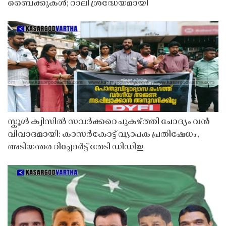
ബൈക്കുകൾ; റാലി ശ്രദ്ധേയമായി
സ്കൂൾ ക്വിസിൽ സവർക്കറെ പുകഴ്ത്തി ചോദ്യം വൻ
വിവാദമായി: കാസർകോട്ട് വ്യാപക പ്രതിഷേധം,
അടിയന്തര റിപ്പോർട്ട് തേടി ഡിഡിഇ