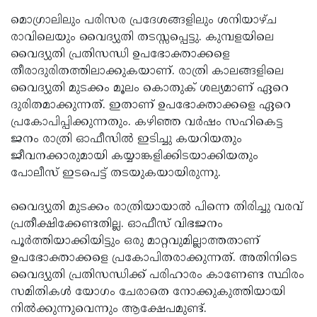
മൊഗ്രാലിലും പരിസര പ്രദേശങ്ങളിലും ശനിയാഴ്ച
രാവിലെയും വൈദ്യുതി തടസ്സപ്പെട്ടു. കുമ്പളയിലെ
വൈദ്യുതി പ്രതിസന്ധി ഉപഭോക്താക്കളെ
തീരാദുരിതത്തിലാക്കുകയാണ്. രാത്രി കാലങ്ങളിലെ
വൈദ്യുതി മുടക്കം മൂലം കൊതുക് ശല്യമാണ് ഏറെ
ദുരിതമാക്കുന്നത്. ഇതാണ് ഉപഭോക്താക്കളെ ഏറെ
പ്രകോപിപ്പിക്കുന്നതും. കഴിഞ്ഞ വര്‍ഷം സഹികെട്ട
ജനം രാത്രി ഓഫീസില്‍ ഇടിച്ചു കയറിയതും
ജീവനക്കാരുമായി കയ്യാങ്കളിക്കിടയാക്കിയതും
പോലീസ് ഇടപെട്ട് തടയുകയായിരുന്നു.
വൈദ്യുതി മുടക്കം രാത്രിയായാല്‍ പിന്നെ തിരിച്ചു വരവ്
പ്രതീക്ഷിക്കേണ്ടതില്ല. ഓഫീസ് വിഭജനം
പൂര്‍ത്തിയാക്കിയിട്ടും ഒരു മാറ്റവുമില്ലാത്തതാണ്
ഉപഭോക്താക്കളെ പ്രകോപിതരാക്കുന്നത്. അതിനിടെ
വൈദ്യുതി പ്രതിസന്ധിക്ക് പരിഹാരം കാണേണ്ട സ്ഥിരം
സമിതികള്‍ യോഗം ചേരാതെ നോക്കുകുത്തിയായി
നില്‍ക്കുന്നുവെന്നും ആക്ഷേപമുണ്ട്.