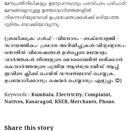
ജനപ്രതിനിധികളും ഉദ്യോഗസ്ഥരും പരസ്പരം പഴിചാരി
ജനങ്ങളോടുള്ള ഉത്തരവാദിത്തങ്ങളില്‍
നിന്നൊഴിയുമ്പോള്‍ ഉപഭോക്താക്കള്‍ക്ക് ഒഴിയാത്ത
ദുരിതം ബാക്കിയാവുന്നു.
(ശ്രദ്ധിക്കുക: ഗൾഫ് - വിനോദം - ടെക്നോളജി -
സാമ്പത്തികം- പ്രധാന അറിയിപ്പുകൾ-വിദ്യാഭ്യാസം-
തൊഴിൽ വിശേഷങ്ങൾ ഉൾപ്പെടെ മലയാളം
വാർത്തകൾ നിങ്ങളുടെ മൊബൈലിൽ ലഭിക്കാൻ
കെവാർത്തയുടെ പുതിയ ആൻഡ്രോയിഡ് ആപ്പ്
ഇവിടെ ക്ലിക്ക് ചെയ്ത് ഡൗൺലോഡ് ചെയ്യുക.
ഉപയോഗിക്കാനും ഷെയർ ചെയ്യാനും എളുപ്പം 😊)
Keywords
: Kumbala, Electricity, Complaint,
Natives, Kasaragod, KSEB, Merchants, Phone.
Share this story