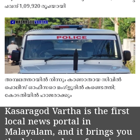
പവന് 1,09,920 രൂപയായി
അമ്പലത്തറയിൽ നിന്നും കാണാതായ സിവിൽ
പൊലീസ് ഓഫീസറെ മംഗ്ളൂരിൽ കണ്ടെത്തി;
കോടതിയിൽ ഹാജരാക്കും
Kasaragod Vartha is the first
local news portal in
Malayalam, and it brings you