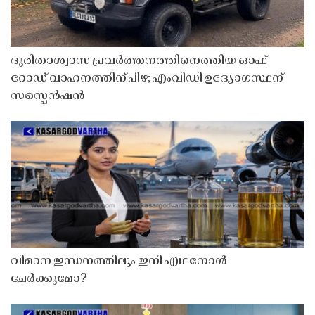
ദുരിതാശ്വാസ പ്രവർത്തനത്തിനെത്തിയ ഓഫ്
റോഡ് വാഹനത്തിന് പിഴ; എംവിഡി ഉദ്യോഗസ്ഥന്
സസ്പെൻഷൻ
വിമാന ഇന്ധനത്തിലും ഇനി എഥനോൾ
ചേർക്കുമോ?