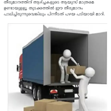
തീരുമാനത്തിന് ആഴ്ച്ചകളുടെ ആയുസ് മാത്രമെ
Updates
Assembly
Kerala
ഉണ്ടായുളളൂ. തുടക്കത്തില്‍ ഈ തീരുമാനം
പാലിച്ചിരുന്നുവെങ്കിലും പിന്നീടത് പഴയ പടിയായി മാറി.
Polls
Local
Look
Body
Back
Election
2025