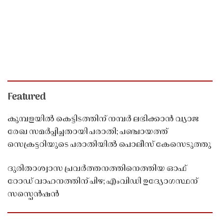
Featured
കുമ്പളയിൽ കെട്ടിടത്തിന് നമ്പർ ലഭിക്കാൻ വ്യാജ
രേഖ സമർപ്പിച്ചതായി പരാതി; പഞ്ചായത്ത്
സെക്രട്ടറിയുടെ പരാതിയിൽ പൊലീസ് കേസെടുത്തു
ദുരിതാശ്വാസ പ്രവർത്തനത്തിനെത്തിയ ഓഫ്
റോഡ് വാഹനത്തിന് പിഴ; എംവിഡി ഉദ്യോഗസ്ഥന്
സസ്പെൻഷൻ