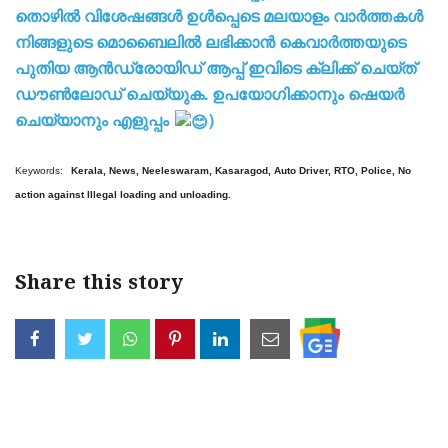
തൊഴിൽ വിശേഷങ്ങൾ ഉൾപ്പെടെ മലയാളം വാർത്തകൾ
നിങ്ങളുടെ മൊബൈലിൽ ലഭിക്കാൻ കെവാർത്തയുടെ
പുതിയ ആൻഡ്രോയിഡ് ആപ്പ് ഇവിടെ ക്ലിക്ക് ചെയ്ത്
ഡൗൺലോഡ് ചെയ്യുക. ഉപയോഗിക്കാനും ഷെയർ
ചെയ്യാനും എളുപ്പം
)
Keywords:
Kerala, News, Neeleswaram, Kasaragod, Auto Driver, RTO, Police, No
action against Illegal loading and unloading.
Share this story