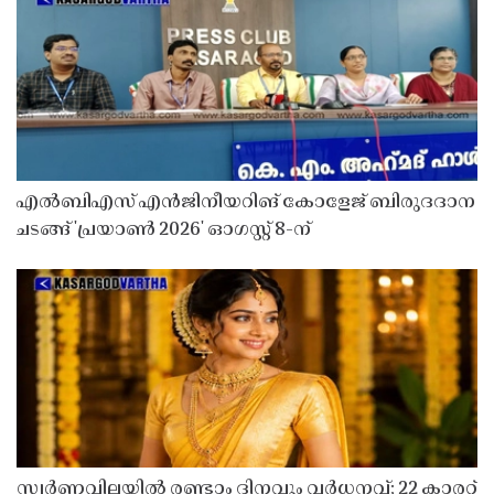
എൽബിഎസ് എൻജിനീയറിങ് കോളേജ് ബിരുദദാന
ചടങ്ങ് 'പ്രയാൺ 2026' ഓഗസ്റ്റ് 8-ന്
സ്വർണവിലയിൽ രണ്ടാം ദിനവും വർധനവ്; 22 കാരറ്റ്