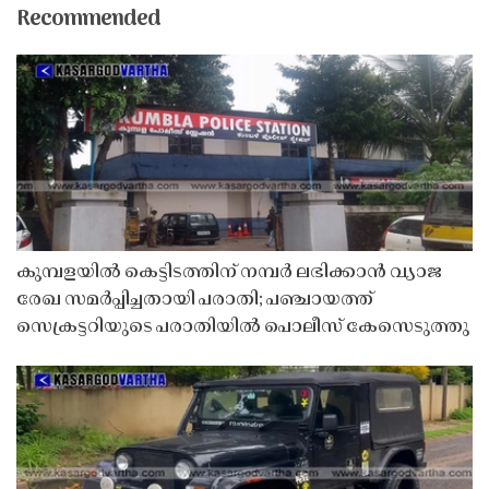
Recommended
കുമ്പളയിൽ കെട്ടിടത്തിന് നമ്പർ ലഭിക്കാൻ വ്യാജ
രേഖ സമർപ്പിച്ചതായി പരാതി; പഞ്ചായത്ത്
സെക്രട്ടറിയുടെ പരാതിയിൽ പൊലീസ് കേസെടുത്തു