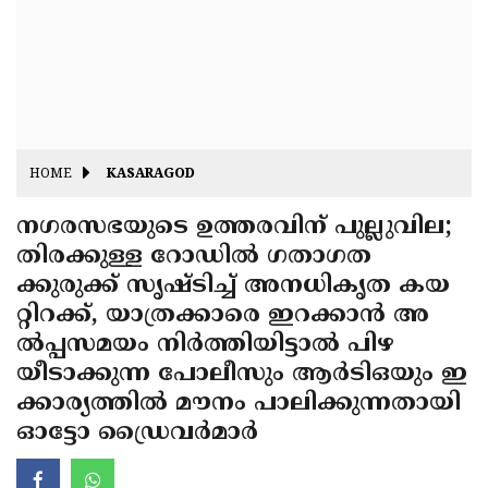
Fitr
May
Day
Eid
Al
Independence
Ad'ha
Day
Onam
HOME
KASARAGOD
J&K
State
നഗരസഭയുടെ ഉത്തരവിന് പുല്ലുവില;
Haryana
തിരക്കുള്ള റോഡില്‍ ഗതാഗത
Assembly
State
Diwali
ക്കുരുക്ക് സൃഷ്ടിച്ച് അനധികൃത കയ
Elections
Assembly
Christmas
റ്റിറക്ക്, യാത്രക്കാരെ ഇറക്കാന്‍ അ
Elections
ല്‍പ്പസമയം നിര്‍ത്തിയിട്ടാല്‍ പിഴ
New-
യീടാക്കുന്ന പോലീസും ആര്‍ടിഒയും ഇ
Year
Republic
ക്കാര്യത്തില്‍ മൗനം പാലിക്കുന്നതായി
Day
Budget
ഓട്ടോ ഡ്രൈവര്‍മാര്‍
Delhi