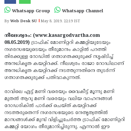
Election
Maha
Whatsapp Group
Whatsapp Channel
Shivarathri
International
By
Web Desk SU
May 8, 2019, 22:19 IST
Women's
Anti-
Day
Drug
Attukal
നീലേശ്വരം: (www.kasargodvartha.com
08.05.2019)
ട്രാഫിക് മോണിറ്ററി കമ്മറ്റിയുടേയും
Campaign
Pongala
Holi
നഗരസഭയുടെയും തീരുമാനം കാറ്റില്‍ പറത്തി
2025
2025
IPL
തിരക്കുള്ള റോഡില്‍ ഗതാഗതക്കുരുക്ക് സൃഷ്ടിച്ച്
അനധികൃത കയറ്റിറക്ക്. നീലശ്വരം രാജാ റോഡിലാണ്
2025
Eid
അനധികൃത കയറ്റിറക്ക് നടത്തുന്നതിനെ തുടര്‍ന്ന്
Al-
Waqf
ഗതാഗതക്കുരുക്ക് പതിവാകുന്നത്.
Fitr
Bill
Vishu
രാവിലെ എട്ട് മണി വരെയും വൈകീട്ട് മൂന്നു മണി
2025
Controversy
Festival
Good
മുതല്‍ ആറു മണി വരെയും വലിയ വാഹനങ്ങള്‍
റോഡരികില്‍ പാര്‍ക്ക് ചെയ്ത് കയറ്റിറക്ക്
2025
Friday
Easter
നടത്തരുതെന്ന് നഗരസഭയുടെ നേതൃത്വത്തില്‍
Observance
Sunday
By-
മാസങ്ങള്‍ക്ക് മുമ്പ് വിളിച്ചുചേര്‍ത്ത ട്രാഫിക് മോണിറ്ററി
കമ്മറ്റി യോഗം തീരുമാനിച്ചിരുന്നു. എന്നാല്‍ ഈ
2025
2025
Election
Bihar