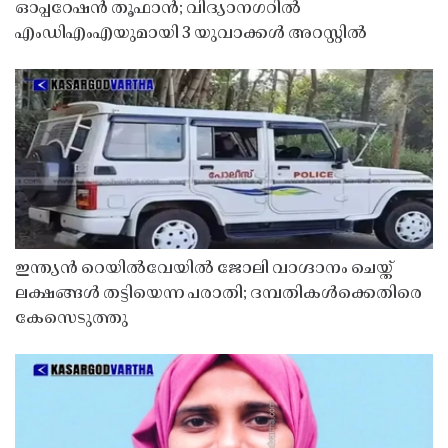
ഓപ്പറേഷൻ തൂഫാൻ; വിദ്യാനഗറിൽ
എംഡിഎംഎയുമായി 3 യുവാക്കൾ അറസ്റ്റിൽ
ഇന്ത്യൻ റെയിൽവേയിൽ ജോലി വാഗ്ദാനം ചെയ്ത്
ലക്ഷങ്ങൾ തട്ടിയെന്ന പരാതി; ദമ്പതികൾക്കെതിരെ
കേസെടുത്തു