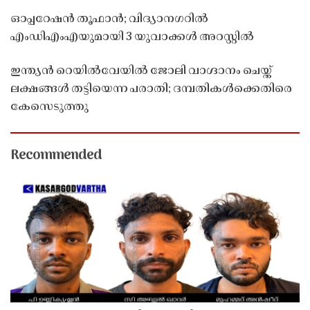
ഓപ്പറേഷൻ തൂഫാൻ; വിദ്യാനഗറിൽ
എംഡിഎംഎയുമായി 3 യുവാക്കൾ അറസ്റ്റിൽ
ഇന്ത്യൻ റെയിൽവേയിൽ ജോലി വാഗ്ദാനം ചെയ്ത്
ലക്ഷങ്ങൾ തട്ടിയെന്ന പരാതി; ദമ്പതികൾക്കെതിരെ
കേസെടുത്തു
Recommended