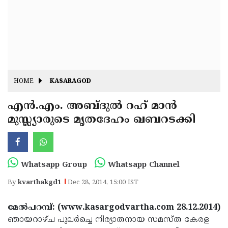
Fitr
May
Day
Eid
Al
Independence
Ad'ha
Day
Onam
HOME
KASARAGOD
J&K
State
എന്‍.എം. അബ്ദുല്‍ റഹ് മാന്‍
Haryana
മുസ്ല്യാരുടെ മൃതദേഹം ഖബറടക്കി
Assembly
State
Diwali
Elections
Assembly
Christmas
Elections
New-
Whatsapp Group
Whatsapp Channel
Year
Republic
By
kvarthakgd1
Dec 28, 2014, 15:00 IST
Day
Budget
മേല്‍പറമ്പ്: (www.kasargodvartha.com 28.12.2014)
Delhi
ഞായറാഴ്ച പുലര്‍ച്ചെ നിര്യാതനായ സമസ്ത കേരള