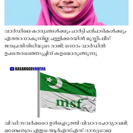
വാർഡിലെ കാര്യങ്ങൾക്കും പാർട്ടി പരിപാടികൾക്കും
എത്താനാകുന്നില്ല; പള്ളിക്കരയിൽ മുസ്ലിം ലീഗ്
ജനപ്രതിനിധിയുടെ രാജി; ഒന്നാം വാർഡിൽ
ഉപതെരഞ്ഞെടുപ്പിന് കളമൊരുങ്ങുന്നു
വി ഡി സവർക്കറെ ഉൾപ്പെടുത്തി വിവാദ ചോദ്യാവലി;
മഞ്ചേശ്വരം എഇഒ ആർഎസ്എസ് ദാസ്യവേല