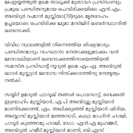
Election
ജംഇയ്യത്തുല്‍ ഉലമ താലൂക്ക് മുശാവറ പ്രസിഡണ്ടും
Maha
പ്രമുഖ പണ്ഡിതനുമായ ചെമ്പിരിക്കയിലെ എന്‍.എം.
Shivarathri
International
അബ്ദുര്‍ റഹ്മാന്‍ മുസ്ലിയാ(70)രുടെ മൃതദേഹം
Women's
ഉച്ചയോടെ ചെമ്പിരിക്ക ജുമാ മസ്ജിദ് ഖബര്‍സ്ഥാനില്‍
Anti-
ഖബറടക്കി.
Day
Drug
Attukal
Campaign
Pongala
വിവിധ സ്ഥലങ്ങളില്‍ നിന്നെത്തിയ ശിഷ്യന്മാരും
Holi
പണ്ഡിതന്മാരും സംഘടനാ നേതാക്കളുമടക്കം വന്‍
2025
2025
IPL
ജനാവലിയാണ് ഖബറടക്കത്തിനായെത്തിയത്.
2025
സമസ്ത പ്രസിഡന്റ് നൂറുല്‍ ഉലമ എം.എ. അബ്ദുല്‍
Eid
ഖാദര്‍ മുസ്ല്യാര്‍ ജനാസ നിസ്‌ക്കാരത്തിനു നേതൃത്വം
Al-
Waqf
നല്‍കി.
Fitr
Bill
Vishu
സയ്യിദ് ഉമറുല്‍ ഫാറൂഖ് തങ്ങള്‍ പൊസോട്ട്, ബേക്കല്‍
2025
Controversy
Festival
Good
ഇബ്രാഹിം മുസ്ലിയാര്‍, എ.പി അബ്ദുല്ല മുസ്ലിയാര്‍
2025
Friday
മാണിക്കോത്ത്, എം. അലിക്കുഞ്ഞി മുസ്ലിയാര്‍ ഷിറിയ,
Easter
അബ്ബാസ് മുസ്ലിയാര്‍ മഞ്ഞനാടി, കലട്ര മാഹിന്‍ ഹാജി,
Observance
Sunday
By-
പാദൂര്‍ കുഞ്ഞാമു ഹാജി, ഡോ. എന്‍.എ മുഹമ്മദ്,
2025
2025
Election
അബ്ദുല്‍ ഹമീദ് മുസ്ലിയാര്‍ മാണി, ബി.എസ്
Bihar