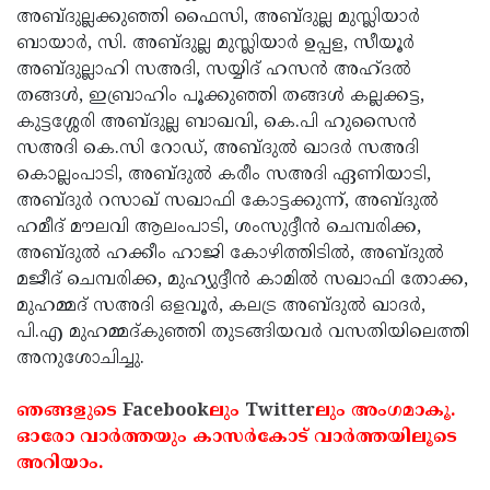
അബ്ദുല്ലക്കുഞ്ഞി ഫൈസി, അബ്ദുല്ല മുസ്ലിയാര്‍
Updates
Assembly
Kerala
ബായാര്‍, സി. അബ്ദുല്ല മുസ്ലിയാര്‍ ഉപ്പള, സീയൂര്‍
Polls
Local
അബ്ദുല്ലാഹി സഅദി, സയ്യിദ് ഹസന്‍ അഹ്ദല്‍
Look
തങ്ങള്‍, ഇബ്രാഹിം പൂക്കുഞ്ഞി തങ്ങള്‍ കല്ലക്കട്ട,
Body
Back
കുട്ടശ്ശേരി അബ്ദുല്ല ബാഖവി, കെ.പി ഹുസൈന്‍
Election
2025
സഅദി കെ.സി റോഡ്, അബ്ദുല്‍ ഖാദര്‍ സഅദി
കൊല്ലംപാടി, അബ്ദുല്‍ കരീം സഅദി ഏണിയാടി,
അബ്ദുര്‍ റസാഖ് സഖാഫി കോട്ടക്കുന്ന്, അബ്ദുല്‍
ഹമീദ് മൗലവി ആലംപാടി, ശംസുദ്ദീന്‍ ചെമ്പരിക്ക,
അബ്ദുല്‍ ഹക്കീം ഹാജി കോഴിത്തിടില്‍, അബ്ദുല്‍
മജീദ് ചെമ്പരിക്ക, മുഹ്യുദ്ദീന്‍ കാമില്‍ സഖാഫി തോക്ക,
മുഹമ്മദ് സഅദി ഒളവൂര്‍, കലട്ര അബ്ദുല്‍ ഖാദര്‍,
പി.എ മുഹമ്മദ്കുഞ്ഞി തുടങ്ങിയവര്‍ വസതിയിലെത്തി
അനുശോചിച്ചു.
ഞങ്ങളുടെ
Facebook
ലും
Twitter
ലും അംഗമാകൂ.
ഓരോ വാര്‍ത്തയും കാസര്‍കോട് വാര്‍ത്തയിലൂടെ
അറിയാം.