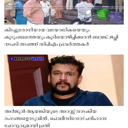
കിടപ്പുരോഗിയായ വയോധികയെയും
കുടുംബത്തെയും കുടിയൊഴിപ്പിക്കാൻ ബാങ്ക്; ജപ്തി
നടപടി തടഞ്ഞ് സിപിഎം പ്രവർത്തകർ
അർജുൻ ആയങ്കിയുടെ അറസ്റ്റ് നാടകീയ
രംഗങ്ങളൊടുവിൽ, പൊലീസിനോട് പരിഹാസ
ചോദ്യവുമായി പ്രതി