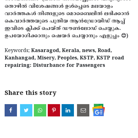
തൊഴിൽ വിശേഷങ്ങൾ ഉൾപ്പെടെ മലയാളം
വാർത്തകൾ നിങ്ങളുടെ മൊബൈലിൽ ലഭിക്കാൻ
കെവാർത്തയുടെ പുതിയ ആൻഡ്രോയിഡ് ആപ്പ്
ഇവിടെ ക്ലിക്ക് ചെയ്ത് ഡൗൺലോഡ് ചെയ്യുക.
ഉപയോഗിക്കാനും ഷെയർ ചെയ്യാനും എളുപ്പം 😊)
Keywords;
Kasaragod, Kerala, news, Road,
Kanhangad, Misery, Peoples, KSTP, KSTP road
repairing: Disturbance for Passengers
Share this story