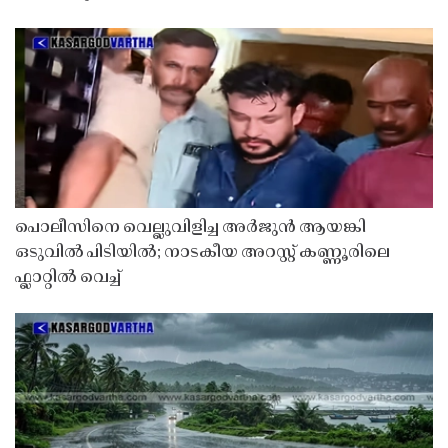
പൊലീസിനെ വെല്ലുവിളിച്ച അർജുൻ ആയങ്കി
ഒടുവിൽ പിടിയിൽ; നാടകീയ അറസ്റ്റ് കണ്ണൂരിലെ
ഫ്ലാറ്റിൽ വെച്ച്