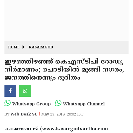
Fitr
May
Day
Eid
Al
Independence
Ad'ha
Day
Onam
HOME
KASARAGOD
J&K
State
ഇഴഞ്ഞിഴഞ്ഞ് കെഎസ്ടിപി റോഡു
Haryana
നിര്‍മാണം; പൊടിയില്‍ മുങ്ങി നഗരം,
Assembly
State
Diwali
ജനത്തിനെന്നും ദുരിതം
Elections
Assembly
Christmas
Elections
New-
Year
Republic
Whatsapp Group
Whatsapp Channel
Day
Budget
By
Web Desk SU
May 23, 2018, 20:02 IST
Delhi
കാഞ്ഞങ്ങാട്: (www.kasargodvartha.com