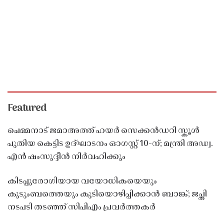
Featured
ചെമ്മനാട് ജമാഅത്ത് ഹയർ സെക്കൻഡറി സ്കൂൾ
പുതിയ കെട്ടിട ഉദ്ഘാടനം ഓഗസ്റ്റ് 10-ന്; മന്ത്രി അഡ്വ.
എൻ ഷംസുദ്ദീൻ നിർവഹിക്കും
കിടപ്പുരോഗിയായ വയോധികയെയും
കുടുംബത്തെയും കുടിയൊഴിപ്പിക്കാൻ ബാങ്ക്; ജപ്തി
നടപടി തടഞ്ഞ് സിപിഎം പ്രവർത്തകർ