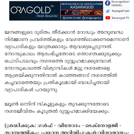
ജനങ്ങളുടെ ദുരിതം തീര്‍ക്കാന്‍ റോഡും അനുബന്ധ
നിര്‍മ്മാണ പ്രവര്‍ത്തികളും വേഗത്തിലാക്കണമെന്നാണ്
വ്യാപാരികളും യാത്രക്കാരും ആവശ്യപ്പെടുന്നത്.
നോമ്പുകാലം ആരംഭിച്ചതോടെ ഗതാഗതക്കുരുക്കും
പൊടിപടലവും നഗരത്തെ ദുസ്സഹമാക്കുമ്പോള്‍
നോമ്പുകാലത്ത് വിശ്വാസികള്‍ മറ്റു നഗരങ്ങളെ
ആശ്രയിക്കുന്നതിനാല്‍ കാഞ്ഞങ്ങാട് നഗരത്തില്‍
കച്ചവടത്തെയും പ്രതികൂലമായി ബാധിച്ചതായി
വ്യാപാരികള്‍ പറയുന്നു.
ജൂണ്‍ ഒന്നിന് സ്‌കൂളുകളും തുറക്കുന്നതോടെ
നഗരജീവിതം കൂടുതല്‍ ദുസ്സഹമാക്കിയേക്കും.
(ശ്രദ്ധിക്കുക: ഗൾഫ് - വിനോദം - ടെക്നോളജി -
സാമ്പത്തികം- പ്രധാന അറിയിപ്പുകൾ-വിദ്യാഭ്യാസം-