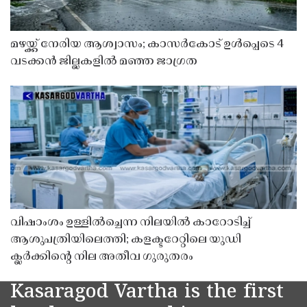
മഴയ്ക്ക് നേരിയ ആശ്വാസം; കാസർകോട് ഉൾപ്പെടെ 4
വടക്കൻ ജില്ലകളിൽ മഞ്ഞ ജാഗ്രത
വിഷാംശം ഉള്ളിൽച്ചെന്ന നിലയിൽ കാറോടിച്ച്
ആശുപത്രിയിലെത്തി; കളക്ടറേറ്റിലെ യുഡി
ക്ലർക്കിൻ്റെ നില അതീവ ഗുരുതരം
Kasaragod Vartha is the first