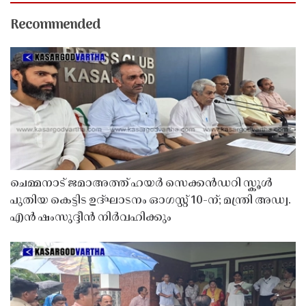
Recommended
ചെമ്മനാട് ജമാഅത്ത് ഹയർ സെക്കൻഡറി സ്കൂൾ
പുതിയ കെട്ടിട ഉദ്ഘാടനം ഓഗസ്റ്റ് 10-ന്; മന്ത്രി അഡ്വ.
എൻ ഷംസുദ്ദീൻ നിർവഹിക്കും