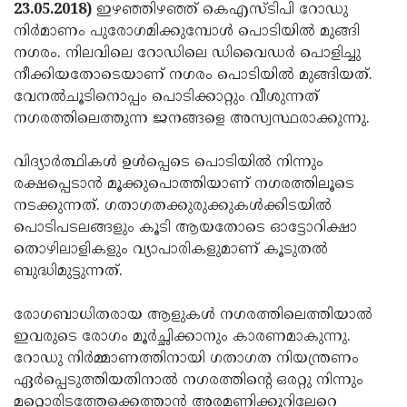
Election
Maha
23.05.2018)
ഇഴഞ്ഞിഴഞ്ഞ് കെഎസ്ടിപി റോഡു
നിര്‍മാണം പുരോഗമിക്കുമ്പോള്‍ പൊടിയില്‍ മുങ്ങി
Shivarathri
International
നഗരം. നിലവിലെ റോഡിലെ ഡിവൈഡര്‍ പൊളിച്ചു
Women's
Anti-
നീക്കിയതോടെയാണ് നഗരം പൊടിയില്‍ മുങ്ങിയത്.
വേനല്‍ചൂടിനൊപ്പം പൊടിക്കാറ്റും വീശുന്നത്
Day
Drug
Attukal
നഗരത്തിലെത്തുന്ന ജനങ്ങളെ അസ്വസ്ഥരാക്കുന്നു.
Campaign
Pongala
Holi
വിദ്യാര്‍ത്ഥികള്‍ ഉള്‍പ്പെടെ പൊടിയില്‍ നിന്നും
2025
2025
IPL
രക്ഷപ്പെടാന്‍ മൂക്കുപൊത്തിയാണ് നഗരത്തിലൂടെ
2025
Eid
നടക്കുന്നത്. ഗതാഗതക്കുരുക്കുകള്‍ക്കിടയില്‍
പൊടിപടലങ്ങളും കൂടി ആയതോടെ ഓട്ടോറിക്ഷാ
Al-
Waqf
തൊഴിലാളികളും വ്യാപാരികളുമാണ് കൂടുതല്‍
Fitr
Bill
Vishu
ബുദ്ധിമുട്ടുന്നത്.
2025
Controversy
Festival
Good
രോഗബാധിതരായ ആളുകള്‍ നഗരത്തിലെത്തിയാല്‍
2025
Friday
Easter
ഇവരുടെ രോഗം മൂര്‍ച്ഛിക്കാനും കാരണമാകുന്നു.
റോഡു നിര്‍മ്മാണത്തിനായി ഗതാഗത നിയന്ത്രണം
Observance
Sunday
By-
ഏര്‍പ്പെടുത്തിയതിനാല്‍ നഗരത്തിന്റെ ഒരറ്റു നിന്നും
2025
2025
Election
Bihar
മറ്റൊരിടത്തേക്കെത്താന്‍ അരമണിക്കൂറിലേറെ