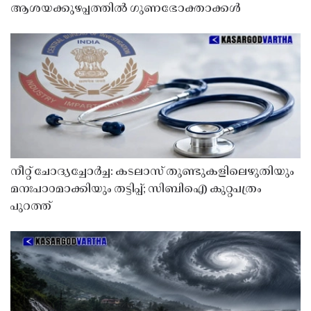
ആശയക്കുഴപ്പത്തിൽ ഗുണഭോക്താക്കൾ
നീറ്റ് ചോദ്യച്ചോർച്ച: കടലാസ് തുണ്ടുകളിലെഴുതിയും
മനഃപാഠമാക്കിയും തട്ടിപ്പ്; സിബിഐ കുറ്റപത്രം
പുറത്ത്