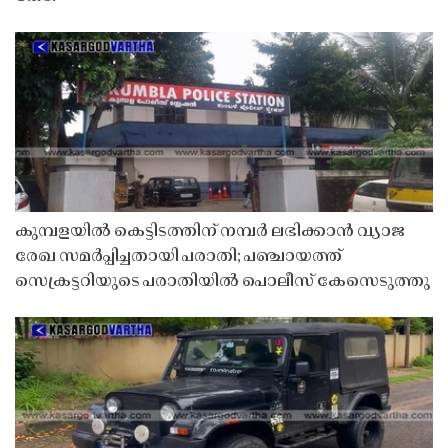
കുമ്പളയിൽ കെട്ടിടത്തിന് നമ്പർ ലഭിക്കാൻ വ്യാജ
രേഖ സമർപ്പിച്ചതായി പരാതി; പഞ്ചായത്ത്
സെക്രട്ടറിയുടെ പരാതിയിൽ പൊലീസ് കേസെടുത്തു