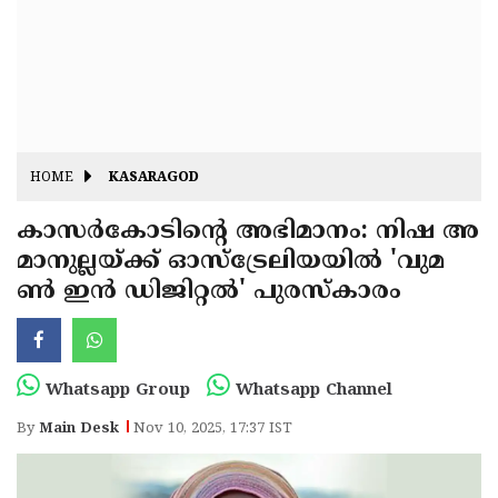
Fitr
May
Day
Eid
Al
Independence
Ad'ha
Day
Onam
HOME
KASARAGOD
J&K
State
കാസർകോടിന്റെ അഭിമാനം: നിഷ അ
Haryana
മാനുല്ലയ്ക്ക് ഓസ്‌ട്രേലിയയിൽ 'വുമ
Assembly
State
Diwali
ൺ ഇൻ ഡിജിറ്റൽ' പുരസ്‌കാരം
Elections
Assembly
Christmas
Elections
New-
Year
Republic
Whatsapp Group
Whatsapp Channel
Day
Budget
By
Main Desk
Nov 10, 2025, 17:37 IST
Delhi