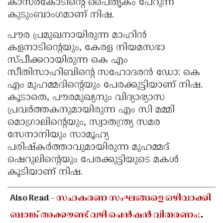
കാസർകോടിന്റെ പൈതൃകം പേറുന്ന
കുടുംബാംഗമാണ് നിഷ.
പൗര പ്രമുഖനായിരുന്ന മാഹിൻ
കളനാടിൻ്റെയും, കേരള നിയമസഭാ
സ്പീക്കറായിരുന്ന കെ എം
സീതിസാഹിബിൻ്റെ സഹോദരൻ ഡോ: കെ
എം മുഹമ്മദിൻ്റെയും പേരക്കുട്ടിയാണ് നിഷ.
കൂടാതെ, പൗരമുഖ്യനും വിദ്യാഭ്യാസ
പ്രവർത്തകനുമായിരുന്ന എം സി മമ്മി
മൊഗ്രാലിൻ്റെയും, സ്വാതന്ത്ര്യ സമര
സേനാനിയും സാമൂഹ്യ
പരിഷ്കർത്താവുമായിരുന്ന മുഹമ്മദ്
ഷെറുലിൻ്റെയും പേരക്കുട്ടിയുടെ മകൾ
കൂടിയാണ് നിഷ.
Also Read -
സഹകരണ സംഘങ്ങളെ ഒഴിവാക്കി
ബാങ്ക് അക്കൗണ്ട് വഴി പെൻഷൻ വിതരണം;