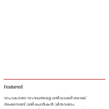
Featured
സഹകരണ സംഘങ്ങളെ ഒഴിവാക്കി ബാങ്ക്
അക്കൗണ്ട് വഴി പെൻഷൻ വിതരണം;