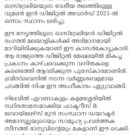
ഓസ്‌ട്രേലിയയുടെ ദേശീയ തലത്തിലുള്ള
വുമൺ ഇൻ ഡിജിറ്റൽ അവാർഡ് 2025-ൽ
ഒന്നാം സ്ഥാനം ലഭിച്ചു.
ഈ നേട്ടത്തിലൂടെ ഓസ്‌ട്രേലിയൻ ഡിജിറ്റൽ
രംഗത്ത് മലയാളികൾക്ക് അഭിമാനമായി
മാറിയിരിക്കുകയാണ് ഈ കാസർകോട്ടുകാരി.
ആ രാജ്യത്തെ ഡിജിറ്റൽ മേഖലയിൽ മികച്ച
പ്രകടനം കാഴ്ചവെക്കുന്ന വനിതകളെ
കണ്ടെത്തി ആദരിക്കുന്ന പുരസ്‌കാരമാണിത്.
ബ്രിസ്ബെനിൽ നടന്ന വർണ്ണശബളമായ
ചടങ്ങിൽ നിഷ ഈ അംഗീകാരം ഏറ്റുവാങ്ങി.
നിലവിൽ എറണാകുളം കളമശ്ശേരിയിൽ
സ്ഥിരതാമസമാക്കിയ ഫാക്ടറീസ് &
ബോയ്‌ലേഴ്സ് മുൻ സംസ്ഥാന ഡയറക്ടർ
അമാനുല്ലയുടെയും സാമൂഹ്യ പ്രവർത്തക
സീനത്ത് ഭാനുവിൻ്റെയും മകളാണ് ഈ ടെക്കി.