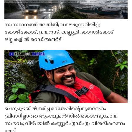
സംസ്ഥാനത്ത് അതിതീവ്ര മഴ മുന്നറിയിപ്പ്;
കോഴിക്കോട്, വയനാട്, കണ്ണൂർ, കാസർകോട്
ജില്ലകളിൽ റെഡ് അലർട്ട്
ചെറുപുഴയിൽ മരിച്ച രാജേഷിൻ്റെ മൃതദേഹം
ഫ്രീസറില്ലാത്ത ആംബുലൻസിൽ കൊണ്ടുപോയ
സംഭവം; വീഴ്ചയിൽ കണ്ണൂർ എഡിഎം വിശദീകരണം
തേടി