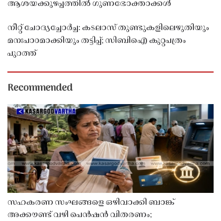
ആശയക്കുഴപ്പത്തിൽ ഗുണഭോക്താക്കൾ
നീറ്റ് ചോദ്യച്ചോർച്ച: കടലാസ് തുണ്ടുകളിലെഴുതിയും
മനഃപാഠമാക്കിയും തട്ടിപ്പ്; സിബിഐ കുറ്റപത്രം
പുറത്ത്
Recommended
സഹകരണ സംഘങ്ങളെ ഒഴിവാക്കി ബാങ്ക്
അക്കൗണ്ട് വഴി പെൻഷൻ വിതരണം;