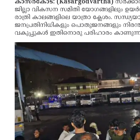
കാസർകോട്: (KasargodVartha)
സർക്കാർ
ജില്ലാ വികസന സമിതി യോഗങ്ങളിലും ഉയർന്ന
രാത്രി കാലങ്ങളിലെ യാത്രാ ക്ലേശം. സന്ധ്യ
ജനപ്രതിനിധികളും പൊതുജനങ്ങളും നിരന്തരം ഉ
വകുപ്പുകൾ ഇതിനൊരു പരിഹാരം കാണുന്നില്