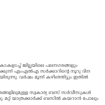
കളടച്ച് ജില്ലയിലെ പലനഗരങ്ങളും
കുന്ന് എംഎൽഎ സർക്കാറിന്റെ നൂറു ദിന
യിരുന്നു. വർഷം മൂന്ന് കഴിഞ്ഞിട്ടും ഇതിൽ
്ങളിലുമുള്ള സ്വകാര്യ ബസ് സർവീസുകൾ
ന്നു. മറ്റ് യാത്രക്കാർക്ക് ബസിൽ കയറാൻ പോലും