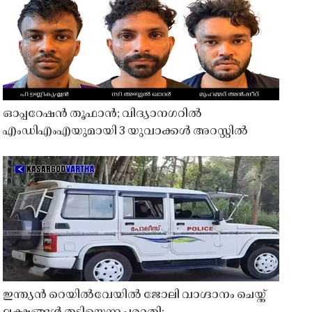
ഓപ്പറേഷൻ തൂഫാൻ; വിദ്യാനഗറിൽ
എംഡിഎംഎയുമായി 3 യുവാക്കൾ അറസ്റ്റിൽ
ഇന്ത്യൻ റെയിൽവേയിൽ ജോലി വാഗ്ദാനം ചെയ്ത്