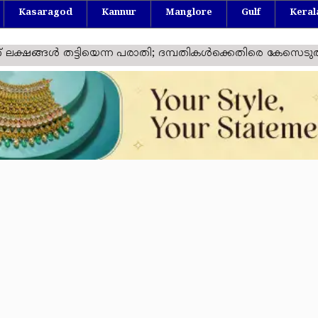
Kasaragod
Kannur
Manglore
Gulf
Keral