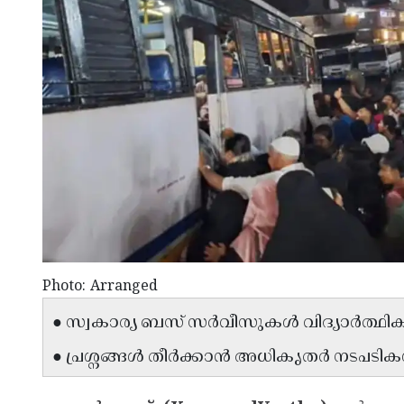
Photo: Arranged
● സ്വകാര്യ ബസ് സർവീസുകൾ വിദ്യാർത്ഥികൾക്
● പ്രശ്നങ്ങൾ തീർക്കാൻ അധികൃതർ നടപടികൾ