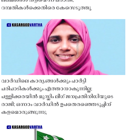
ലക്ഷങ്ങൾ തട്ടിയെന്ന പരാതി;
ദമ്പതികൾക്കെതിരെ കേസെടുത്തു
വാർഡിലെ കാര്യങ്ങൾക്കും പാർട്ടി
പരിപാടികൾക്കും എത്താനാകുന്നില്ല;
പള്ളിക്കരയിൽ മുസ്ലിം ലീഗ് ജനപ്രതിനിധിയുടെ
രാജി; ഒന്നാം വാർഡിൽ ഉപതെരഞ്ഞെടുപ്പിന്
കളമൊരുങ്ങുന്നു