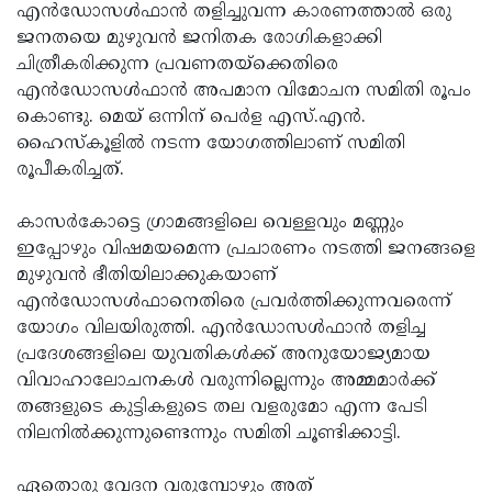
Election
Maha
എന്‍ഡോസള്‍ഫാന്‍ തളിച്ചുവന്ന കാരണത്താല്‍ ഒരു
ജനതയെ മുഴുവന്‍ ജനിതക രോഗികളാക്കി
Shivarathri
International
ചിത്രീകരിക്കുന്ന പ്രവണതയ്‌ക്കെതിരെ
Women's
Anti-
എന്‍ഡോസള്‍ഫാന്‍ അപമാന വിമോചന സമിതി രൂപം
കൊണ്ടു. മെയ് ഒന്നിന് പെര്‍ള എസ്.എന്‍.
Day
Drug
Attukal
ഹൈസ്‌കൂളില്‍ നടന്ന യോഗത്തിലാണ് സമിതി
Campaign
Pongala
Holi
രൂപീകരിച്ചത്.
2025
2025
IPL
കാസര്‍കോട്ടെ ഗ്രാമങ്ങളിലെ വെള്ളവും മണ്ണും
2025
Eid
ഇപ്പോഴും വിഷമയമെന്ന പ്രചാരണം നടത്തി ജനങ്ങളെ
മുഴുവന്‍ ഭീതിയിലാക്കുകയാണ്
Al-
Waqf
എന്‍ഡോസള്‍ഫാനെതിരെ പ്രവര്‍ത്തിക്കുന്നവരെന്ന്
Fitr
Bill
Vishu
യോഗം വിലയിരുത്തി. എന്‍ഡോസള്‍ഫാന്‍ തളിച്ച
പ്രദേശങ്ങളിലെ യുവതികള്‍ക്ക് അനുയോജ്യമായ
2025
Controversy
Festival
Good
വിവാഹാലോചനകള്‍ വരുന്നില്ലെന്നും അമ്മമാര്‍ക്ക്
2025
Friday
Easter
തങ്ങളുടെ കുട്ടികളുടെ തല വളരുമോ എന്ന പേടി
നിലനില്‍ക്കുന്നുണ്ടെന്നും സമിതി ചൂണ്ടിക്കാട്ടി.
Observance
Sunday
By-
2025
2025
Election
Bihar
ഏതൊരു വേദന വരുമ്പോഴും അത്