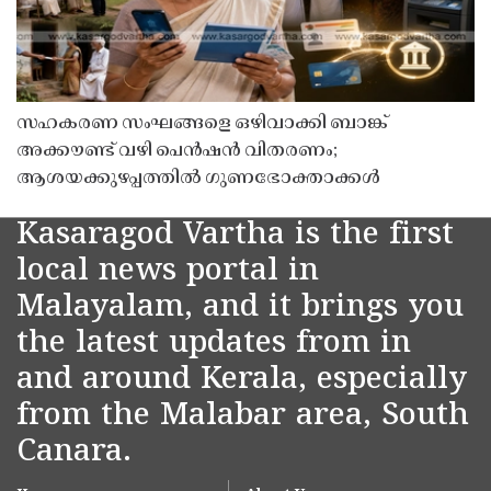
സഹകരണ സംഘങ്ങളെ ഒഴിവാക്കി ബാങ്ക്
അക്കൗണ്ട് വഴി പെൻഷൻ വിതരണം;
ആശയക്കുഴപ്പത്തിൽ ഗുണഭോക്താക്കൾ
Kasaragod Vartha is the first
local news portal in
Malayalam, and it brings you
the latest updates from in
and around Kerala, especially
from the Malabar area, South
Canara.