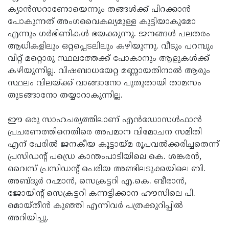
ക്യാന്‍സറാണോയെന്നും തങ്ങള്‍ക്ക് പിറക്കാന്‍
Updates
Assembly
Kerala
പോകുന്നത് അംഗവൈകല്യമുള്ള കുട്ടിയാകുമോ
Polls
Local
Look
എന്നും ഗര്‍ഭിണികള്‍ ഭയക്കുന്നു. ജനങ്ങള്‍ പലതരം
ആധികളിലും ഒറ്റപ്പെടലിലും കഴിയുന്നു. വീടും പറമ്പും
Body
Back
വിറ്റ് മറ്റൊരു സ്ഥലത്തേക്ക് പോകാനും ആളുകള്‍ക്ക്
Election
2025
കഴിയുന്നില്ല. വിഷബാധയേറ്റ മണ്ണായതിനാല്‍ ആരും
സ്ഥലം വിലയ്ക്ക് വാങ്ങാനോ പുതുതായി താമസം
തുടങ്ങാനോ തയ്യാറാകുന്നില്ല.
ഈ ഒരു സാഹചര്യത്തിലാണ് എന്‍ഡോസള്‍ഫാന്‍
പ്രചരണത്തിനെതിരെ അപമാന വിമോചന സമിതി
എന് പേരില്‍ ജനകീയ കൂട്ടായ്മ രൂപവല്‍ക്കരിച്ചതെന്ന്
പ്രസിഡന്റ് പഡ്രെ കാന്തംപാടിയിലെ കെ. ശങ്കരന്‍,
വൈസ് പ്രസിഡന്റ് പെരിയ അണ്ടിലടുക്കയിലെ ബി.
അബ്ദുര്‍ റഹ്മാന്‍, സെക്രട്ടറി എ.കെ. ബീരാന്‍,
ജോയിന്റ് സെക്രട്ടറി കന്നട്ടിക്കാന ഹൗസിലെ പി.
മൊയ്തീന്‍ കുഞ്ഞി എന്നിവര്‍ പത്രക്കുറിപ്പില്‍
അറിയിച്ചു.