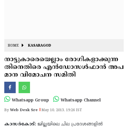
Fitr
May
Day
Eid
Al
Independence
Ad'ha
Day
Onam
HOME
KASARAGOD
J&K
State
നാട്ടുകാരെയെല്ലാം രോഗികളാക്കുന്ന
Haryana
തിനെതിരെ എന്‍ഡോസള്‍ഫാന്‍ അപ
Assembly
State
Diwali
മാന വിമോചന സമിതി
Elections
Assembly
Christmas
Elections
New-
Year
Republic
Whatsapp Group
Whatsapp Channel
Day
Budget
By
Web Desk Sre
May 10, 2013, 19:26 IST
Delhi
കാസര്‍കോട്:
ജില്ലയിലെ ചില പ്രദേശങ്ങളില്‍