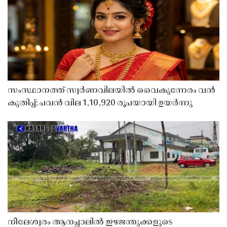
സംസ്ഥാനത്ത് സ്വർണവിലയിൽ വൈകുന്നേരം വൻ
കുതിപ്പ്; പവൻ വില 1,10,920 രൂപയായി ഉയർന്നു
നീലേശ്വരം ആനച്ചാലിൽ ഇഴജന്തുക്കളുടെ