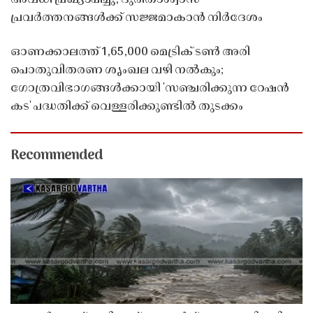
പ്രവർത്തനങ്ങൾക്ക് സജ്ജമാകാൻ നിർദേശം
ഓണക്കാലത്ത് 1,65,000 മെട്രിക് ടൺ അരി
പൊതുവിതരണ ശൃംഖല വഴി നൽകും;
ഗോത്രവിഭാഗങ്ങൾക്കായി 'സഞ്ചരിക്കുന്ന റേഷൻ
കട' പദ്ധതിക്ക് വെള്ളരിക്കുണ്ടിൽ തുടക്കം
Recommended