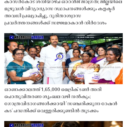
കാസർകോട് ശനിയാഴ്ച ഓറൻജ് ജാഗ്രത; ജില്ലയിലെ
മുഴുവൻ വിദ്യാഭ്യാസ സ്ഥാപനങ്ങൾക്കും കളക്ടർ
അവധി പ്രഖ്യാപിച്ചു, ദുരിതാശ്വാസ
പ്രവർത്തനങ്ങൾക്ക് സജ്ജമാകാൻ നിർദേശം
ഓണക്കാലത്ത് 1,65,000 മെട്രിക് ടൺ അരി
പൊതുവിതരണ ശൃംഖല വഴി നൽകും;
ഗോത്രവിഭാഗങ്ങൾക്കായി 'സഞ്ചരിക്കുന്ന റേഷൻ
കട' പദ്ധതിക്ക് വെള്ളരിക്കുണ്ടിൽ തുടക്കം