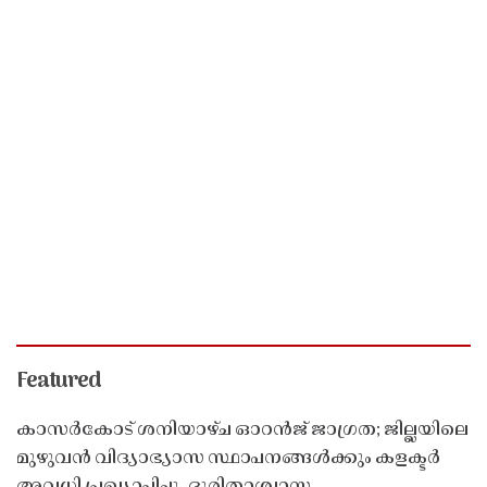
Featured
കാസർകോട് ശനിയാഴ്ച ഓറൻജ് ജാഗ്രത; ജില്ലയിലെ
മുഴുവൻ വിദ്യാഭ്യാസ സ്ഥാപനങ്ങൾക്കും കളക്ടർ
അവധി പ്രഖ്യാപിച്ചു, ദുരിതാശ്വാസ