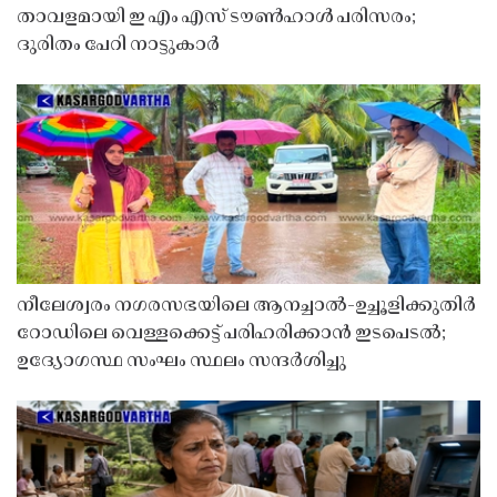
താവളമായി ഇ എം എസ് ടൗൺഹാൾ പരിസരം;
ദുരിതം പേറി നാട്ടുകാർ
നീലേശ്വരം നഗരസഭയിലെ ആനച്ചാൽ-ഉച്ചൂളിക്കുതിർ
റോഡിലെ വെള്ളക്കെട്ട് പരിഹരിക്കാൻ ഇടപെടൽ;
ഉദ്യോഗസ്ഥ സംഘം സ്ഥലം സന്ദർശിച്ചു