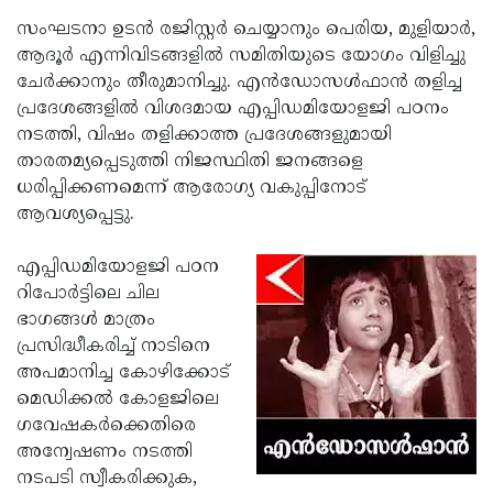
സംഘടനാ ഉടന്‍ രജിസ്റ്റര്‍ ചെയ്യാനും പെരിയ, മുളിയാര്‍,
ആദൂര്‍ എന്നിവിടങ്ങളില്‍ സമിതിയുടെ യോഗം വിളിച്ചു
ചേര്‍ക്കാനും തീരുമാനിച്ചു. എന്‍ഡോസള്‍ഫാന്‍ തളിച്ച
പ്രദേശങ്ങളില്‍ വിശദമായ എപ്പിഡമിയോളജി പഠനം
നടത്തി, വിഷം തളിക്കാത്ത പ്രദേശങ്ങളുമായി
താരതമ്യപ്പെടുത്തി നിജസ്ഥിതി ജനങ്ങളെ
ധരിപ്പിക്കണമെന്ന് ആരോഗ്യ വകുപ്പിനോട്
ആവശ്യപ്പെട്ടു.
എപ്പിഡമിയോളജി പഠന
റിപോര്‍ട്ടിലെ ചില
ഭാഗങ്ങള്‍ മാത്രം
പ്രസിദ്ധീകരിച്ച് നാടിനെ
അപമാനിച്ച കോഴിക്കോട്
മെഡിക്കല്‍ കോളജിലെ
ഗവേഷകര്‍ക്കെതിരെ
അന്വേഷണം നടത്തി
നടപടി സ്വീകരിക്കുക,