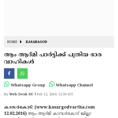
Fitr
May
Day
Eid
Al
Independence
Ad'ha
Day
Onam
HOME
KASARAGOD
J&K
State
ആം ആദ്മി പാര്‍ട്ടിക്ക് പുതിയ ഭാര
Haryana
വാഹികള്‍
Assembly
State
Diwali
Elections
Assembly
Christmas
Elections
New-
Whatsapp Group
Whatsapp Channel
Year
Republic
By
Web Desk SU
Feb 12, 2016, 11:30 IST
Day
Budget
കാസര്‍കോട്: (www.kasargodvartha.com
Delhi
12.02.2016)
ആം ആദ്മി കാസര്‍കോട് ജില്ലാ