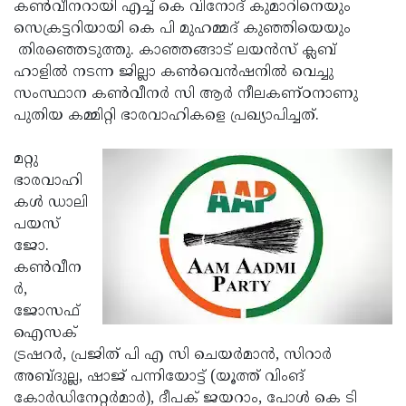
Election
കണ്‍വീനറായി എച്ച് കെ വിനോദ് കുമാറിനെയും
Maha
സെക്രട്ടറിയായി കെ പി മുഹമ്മദ് കുഞ്ഞിയെയും
Shivarathri
International
തിരഞ്ഞെടുത്തു. കാഞ്ഞങ്ങാട് ലയന്‍സ് ക്ലബ്
Women's
ഹാളില്‍ നടന്ന ജില്ലാ കണ്‍വെന്‍ഷനില്‍ വെച്ചു
Anti-
സംസ്ഥാന കണ്‍വീനര്‍ സി ആര്‍ നീലകണ്ഠനാണു
Day
Drug
Attukal
പുതിയ കമ്മിറ്റി ഭാരവാഹികളെ പ്രഖ്യാപിച്ചത്.
Campaign
Pongala
Holi
മറ്റു
2025
2025
IPL
ഭാരവാഹി
2025
കള്‍ ഡാലി
Eid
പയസ്
Al-
Waqf
ജോ.
Fitr
Bill
കണ്‍വീന
Vishu
ര്‍,
2025
Controversy
Festival
Good
ജോസഫ്
2025
Friday
ഐസക്
Easter
ട്രഷറര്‍, പ്രജിത് പി എ സി ചെയര്‍മാന്‍, സിറാര്‍
Observance
Sunday
By-
അബ്ദുല്ല, ഷാജ് പന്നിയോട്ട് (യൂത്ത് വിംങ്
2025
2025
Election
കോര്‍ഡിനേറ്റര്‍മാര്‍), ദീപക് ജയറാം, പോള്‍ കെ ടി
Bihar