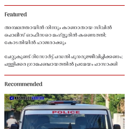
Featured
അമ്പലത്തറയിൽ നിന്നും കാണാതായ സിവിൽ
പൊലീസ് ഓഫീസറെ മംഗ്ളൂരിൽ കണ്ടെത്തി;
കോടതിയിൽ ഹാജരാക്കും
ചേറ്റുകുണ്ട് റിസോർട്ട് പദ്ധതി പുനരുജ്ജീവിപ്പിക്കണം;
പള്ളിക്കര ഗ്രാമപഞ്ചായത്തിൽ പ്രമേയം പാസാക്കി
Recommended