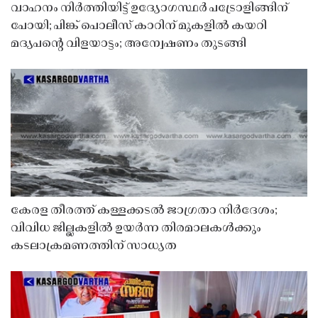
വാഹനം നിർത്തിയിട്ട് ഉദ്യോഗസ്ഥർ പട്രോളിങ്ങിന്
പോയി; പിങ്ക് പൊലീസ് കാറിന് മുകളിൽ കയറി
മദ്യപൻ്റെ വിളയാട്ടം; അന്വേഷണം തുടങ്ങി
കേരള തീരത്ത് കള്ളക്കടൽ ജാഗ്രതാ നിർദേശം;
വിവിധ ജില്ലകളിൽ ഉയർന്ന തിരമാലകൾക്കും
കടലാക്രമണത്തിന് സാധ്യത