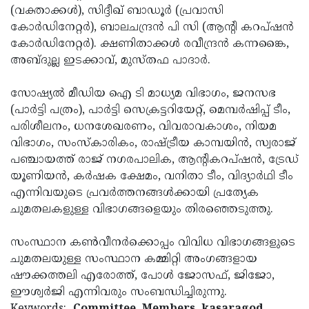
(വക്താക്കള്‍), സിദ്ദീഖ് ബാഡൂര്‍ (പ്രവാസി
Updates
Assembly
Kerala
കോര്‍ഡിനേറ്റര്‍), ബാലചന്ദ്രന്‍ പി സി (ആന്റി കറപ്ഷന്‍
Polls
Local
കോര്‍ഡിനേറ്റര്‍). ക്ഷണിതാക്കള്‍ രവീന്ദ്രന്‍ കന്നങ്കൈ,
Look
അബ്ദുല്ല ഇടക്കാവ്, മുസ്തഫ പാദാര്‍.
Body
Back
Election
2025
സോഷ്യല്‍ മീഡിയ ഐ ടി മാധ്യമ വിഭാഗം, ജനസഭ
(പാര്‍ട്ടി പത്രം), പാര്‍ട്ടി സെക്രട്ടറിയേറ്റ്, മെമ്പര്‍ഷിപ്പ് ടീം,
പരിശീലനം, ധനശേഖരണം, വിവരാവകാശം, നിയമ
വിഭാഗം, സംസ്‌കാരികം, രാഷ്ട്രീയ കാമ്പയിന്‍, സ്വരാജ്
പഞ്ചായത്ത് രാജ് നഗരപാലിക, ആന്റികറപ്ഷന്‍, ട്രേഡ്
യൂണിയന്‍, കര്‍ഷക ക്ഷേമം, വനിതാ ടീം, വിദ്യാര്‍ഥി ടീം
എന്നിവയുടെ പ്രവര്‍ത്തനങ്ങള്‍ക്കായി പ്രത്യേക
ചുമതലകളുള്ള വിഭാഗങ്ങളെയും തിരഞ്ഞെടുത്തു.
സംസ്ഥാന കണ്‍വീനര്‍ക്കൊപ്പം വിവിധ വിഭാഗങ്ങളുടെ
ചുമതലയുള്ള സംസ്ഥാന കമ്മിറ്റി അംഗങ്ങളായ
ഷൗക്കത്തലി എരോത്ത്, പോള്‍ ജോസഫ്, ജിജോ,
ഈശ്വര്‍ജി എന്നിവരും സംബന്ധിച്ചിരുന്നു.