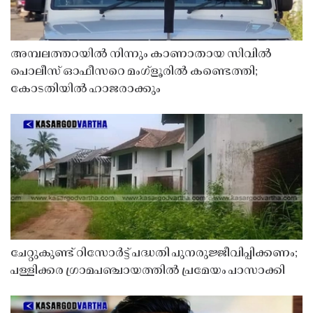
അമ്പലത്തറയിൽ നിന്നും കാണാതായ സിവിൽ
പൊലീസ് ഓഫീസറെ മംഗ്ളൂരിൽ കണ്ടെത്തി;
കോടതിയിൽ ഹാജരാക്കും
ചേറ്റുകുണ്ട് റിസോർട്ട് പദ്ധതി പുനരുജ്ജീവിപ്പിക്കണം;
പള്ളിക്കര ഗ്രാമപഞ്ചായത്തിൽ പ്രമേയം പാസാക്കി