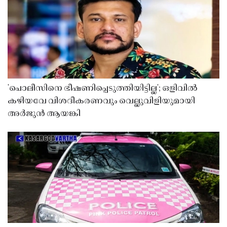
'പൊലീസിനെ ഭീഷണിപ്പെടുത്തിയിട്ടില്ല'; ഒളിവിൽ
കഴിയവേ വിശദീകരണവും വെല്ലുവിളിയുമായി
അർജുൻ ആയങ്കി