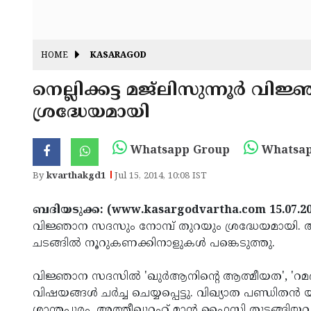
HOME
KASARAGOD
നെല്ലിക്കട്ട മജ്‌ലിസുന്നൂര്‍ വ
ശ്രദ്ധേയമായി
Whatsapp Group
Whatsap
By
kvarthakgd1
Jul 15, 2014, 10:08 IST
ബദിയടുക്ക: (www.kasargodvartha.com 15.07.2
വിജ്ഞാന സദസും നോമ്പ് തുറയും ശ്രദ്ധേയമായി. അല്‍
ചടങ്ങില്‍ നൂറുകണക്കിനാളുകള്‍ പങ്കെടുത്തു.
വിജ്ഞാന സദസില്‍ 'ഖുര്‍ആനിന്റെ ആത്മീയത', 'റമദാ
വിഷയങ്ങള്‍ ചര്‍ച്ച ചെയ്യപ്പെട്ടു. വിഖ്യാത പണ്ഡിതന്
ശാന്തപുരം, അത്തീഖുറഹ് മാന്‍ ഫൈസി തുടങ്ങിയവര്‍