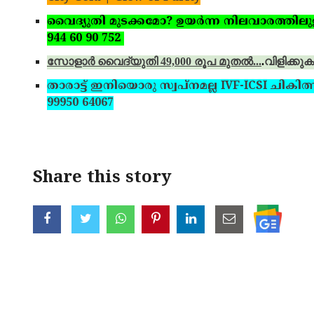
വൈദ്യുതി മുടക്കമോ? ഉയര്‍ന്ന നിലവാരത്തിലുള്ള 
944 60 90 752
സോളാര്‍ വൈദ്യുതി 49,000 രൂപ മുതല്‍...
.
വിളിക്കുക
താരാട്ട് ഇനിയൊരു സ്വപ്‌നമല്ല IVF-ICSI ചികിത്
99950 64067
Share this story