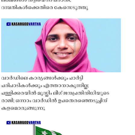
ലക്ഷങ്ങൾ തട്ടിയെന്ന പരാതി;
ദമ്പതികൾക്കെതിരെ കേസെടുത്തു
വാർഡിലെ കാര്യങ്ങൾക്കും പാർട്ടി
പരിപാടികൾക്കും എത്താനാകുന്നില്ല;
പള്ളിക്കരയിൽ മുസ്ലിം ലീഗ് ജനപ്രതിനിധിയുടെ
രാജി; ഒന്നാം വാർഡിൽ ഉപതെരഞ്ഞെടുപ്പിന്
കളമൊരുങ്ങുന്നു