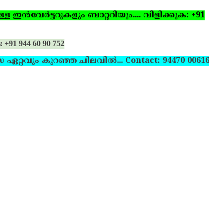
ഇന്‍വേര്‍ട്ടറുകളും ബാറ്ററിയും.... വിളിക്കുക: +91
: +91 944 60 90 752
സ ഏറ്റവും കുറഞ്ഞ ചിലവില്‍... Contact: 94470 00616,