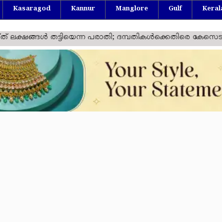
Kasaragod
Kannur
Manglore
Gulf
Keral