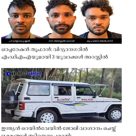
ഓപ്പറേഷൻ തൂഫാൻ; വിദ്യാനഗറിൽ
എംഡിഎംഎയുമായി 3 യുവാക്കൾ അറസ്റ്റിൽ
ഇന്ത്യൻ റെയിൽവേയിൽ ജോലി വാഗ്ദാനം ചെയ്ത്