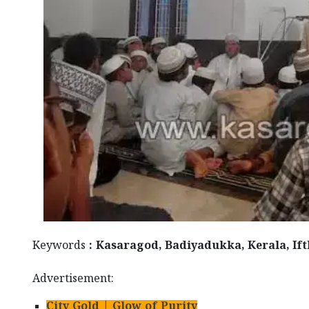
Keywords
: Kasaragod, Badiyadukka, Kerala, I
Advertisement:
City Gold | Glow of Purity