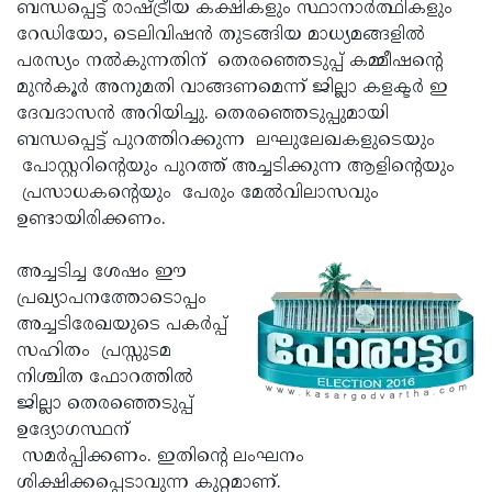
Election
ബന്ധപ്പെട്ട് രാഷ്ട്രീയ കക്ഷികളും സ്ഥാനാര്‍ത്ഥികളും
Maha
റേഡിയോ, ടെലിവിഷന്‍ തുടങ്ങിയ മാധ്യമങ്ങളില്‍
Shivarathri
International
പരസ്യം നല്‍കുന്നതിന് തെരഞ്ഞെടുപ്പ് കമ്മീഷന്റെ
Women's
മുന്‍കൂര്‍ അനുമതി വാങ്ങണമെന്ന് ജില്ലാ കളക്ടര്‍ ഇ
Anti-
ദേവദാസന്‍ അറിയിച്ചു. തെരഞ്ഞെടുപ്പുമായി
Day
Drug
Attukal
ബന്ധപ്പെട്ട് പുറത്തിറക്കുന്ന ലഘുലേഖകളുടെയും
Campaign
Pongala
പോസ്റ്ററിന്റെയും പുറത്ത് അച്ചടിക്കുന്ന ആളിന്റെയും
Holi
പ്രസാധകന്റെയും പേരും മേല്‍വിലാസവും
2025
2025
IPL
ഉണ്ടായിരിക്കണം.
2025
Eid
അച്ചടിച്ച ശേഷം ഈ
Al-
Waqf
പ്രഖ്യാപനത്തോടൊപ്പം
Fitr
Bill
അച്ചടിരേഖയുടെ പകര്‍പ്പ്
Vishu
സഹിതം പ്രസ്സുടമ
2025
Controversy
Festival
Good
നിശ്ചിത ഫോറത്തില്‍
2025
Friday
ജില്ലാ തെരഞ്ഞെടുപ്പ്
Easter
ഉദ്യോഗസ്ഥന്
Observance
Sunday
By-
സമര്‍പ്പിക്കണം. ഇതിന്റെ ലംഘനം
2025
2025
Election
ശിക്ഷിക്കപ്പെടാവുന്ന കുറ്റമാണ്.
Bihar