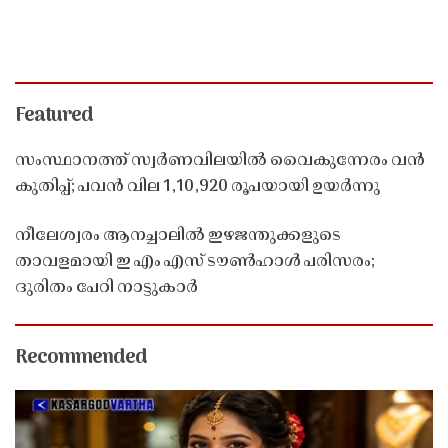
Featured
സംസ്ഥാനത്ത് സ്വർണവിലയിൽ വൈകുന്നേരം വൻ
കുതിപ്പ്; പവൻ വില 1,10,920 രൂപയായി ഉയർന്നു
നീലേശ്വരം ആനച്ചാലിൽ ഇഴജന്തുക്കളുടെ
താവളമായി ഇ എം എസ് ടൗൺഹാൾ പരിസരം;
ദുരിതം പേറി നാട്ടുകാർ
Recommended