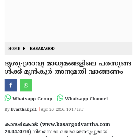
Fitr
May
Day
Eid
Al
Independence
Ad'ha
Day
Onam
HOME
KASARAGOD
J&K
State
ദൃശ്യ-ശ്രാവ്യ മാധ്യമങ്ങളിലെ പരസ്യങ്ങ
Haryana
ള്‍ക്ക് മുന്‍കൂര്‍ അനുമതി വാങ്ങണം
Assembly
State
Diwali
Elections
Assembly
Christmas
Elections
New-
Whatsapp Group
Whatsapp Channel
Year
Republic
By
kvarthakgd1
Apr 26, 2016, 10:17 IST
Day
Budget
കാസര്‍കോട്: (www.kasargodvartha.com
Delhi
26.04.2016)
നിയമസഭാ തെരഞ്ഞെടുപ്പുമായി