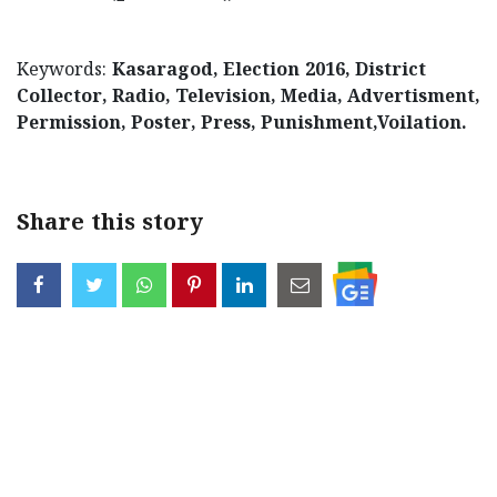
Updates
Assembly
Kerala
Polls
Local
Keywords:
Kasaragod, Election 2016, District
Look
Collector, Radio, Television, Media, Advertisment,
Body
Back
Permission, Poster, Press, Punishment,Voilation.
Election
2025
Share this story