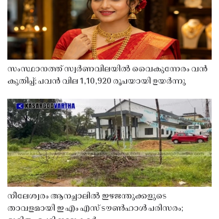
സംസ്ഥാനത്ത് സ്വർണവിലയിൽ വൈകുന്നേരം വൻ
കുതിപ്പ്; പവൻ വില 1,10,920 രൂപയായി ഉയർന്നു
നീലേശ്വരം ആനച്ചാലിൽ ഇഴജന്തുക്കളുടെ
താവളമായി ഇ എം എസ് ടൗൺഹാൾ പരിസരം;