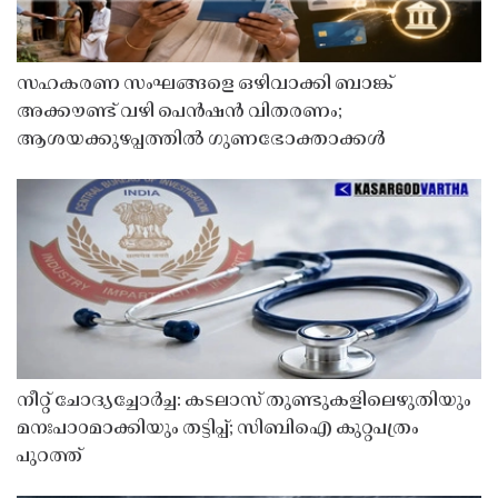
സഹകരണ സംഘങ്ങളെ ഒഴിവാക്കി ബാങ്ക്
അക്കൗണ്ട് വഴി പെൻഷൻ വിതരണം;
ആശയക്കുഴപ്പത്തിൽ ഗുണഭോക്താക്കൾ
നീറ്റ് ചോദ്യച്ചോർച്ച: കടലാസ് തുണ്ടുകളിലെഴുതിയും
മനഃപാഠമാക്കിയും തട്ടിപ്പ്; സിബിഐ കുറ്റപത്രം
പുറത്ത്