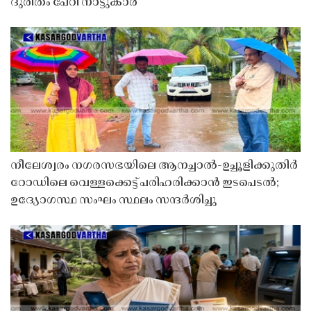
ദുരിതം പേറി നാട്ടുകാർ
നീലേശ്വരം നഗരസഭയിലെ ആനച്ചാൽ-ഉച്ചൂളിക്കുതിർ
റോഡിലെ വെള്ളക്കെട്ട് പരിഹരിക്കാൻ ഇടപെടൽ;
ഉദ്യോഗസ്ഥ സംഘം സ്ഥലം സന്ദർശിച്ചു