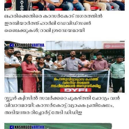
ലഹരിക്കെതിരെ കാസർകോട് നഗരത്തിൽ
ഇരമ്പിയാർത്ത് ഹാർലി ഡേവിഡ്‌സൺ
ബൈക്കുകൾ; റാലി ശ്രദ്ധേയമായി
സ്കൂൾ ക്വിസിൽ സവർക്കറെ പുകഴ്ത്തി ചോദ്യം വൻ
വിവാദമായി: കാസർകോട്ട് വ്യാപക പ്രതിഷേധം,
അടിയന്തര റിപ്പോർട്ട് തേടി ഡിഡിഇ