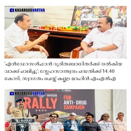
‘എൻഡോസൾഫാൻ ദുരിതബാധിതർക്ക് നൽകിയ
വാക്ക് പാലിച്ചു’; സ്നേഹസാന്ത്വനം പദ്ധതിക്ക് 14.40
കോടി, സ്വാഗതം ചെയ്ത് കല്ലട്ര മാഹിൻ എംഎൽഎ