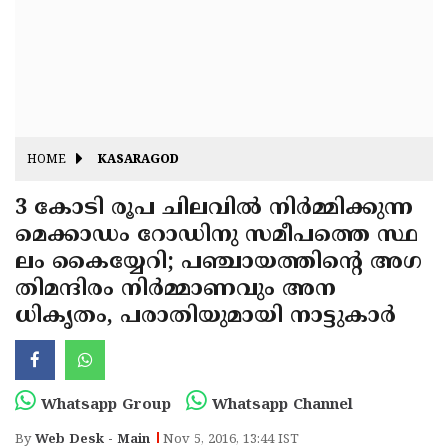
Fitr
May
Day
Eid
Al
Independence
Ad'ha
Day
Onam
HOME
KASARAGOD
J&K
State
3 കോടി രൂപ ചിലവില്‍ നിര്‍മ്മിക്കുന്ന
Haryana
മെക്കാഡം റോഡിനു സമീപത്തെ സ്ഥ
Assembly
State
Diwali
ലം കൈയ്യേറി; പഞ്ചായത്തിന്റെ അഗ
Elections
Assembly
Christmas
തിമന്ദിരം നിര്‍മ്മാണവും അന
Elections
ധികൃതം, പരാതിയുമായി നാട്ടുകാര്‍
New-
Year
Republic
Day
Budget
Whatsapp Group
Whatsapp Channel
Delhi
By
Web Desk - Main
Nov 5, 2016, 13:44 IST