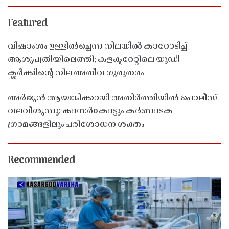
Featured
വിഷാംശം ഉള്ളിൽച്ചെന്ന നിലയിൽ കാറോടിച്ച്
ആശുപത്രിയിലെത്തി; കളക്ടറേറ്റിലെ യുഡി
ക്ലർക്കിൻ്റെ നില അതീവ ഗുരുതരം
അർജുൻ ആയങ്കിക്കായി അതിർത്തിയിൽ പൊലീസ്
വലവീശുന്നു; കാസർകോട്ടും കർണാടക
ഗ്രാമങ്ങളിലും പരിശോധന ശക്തം
Recommended