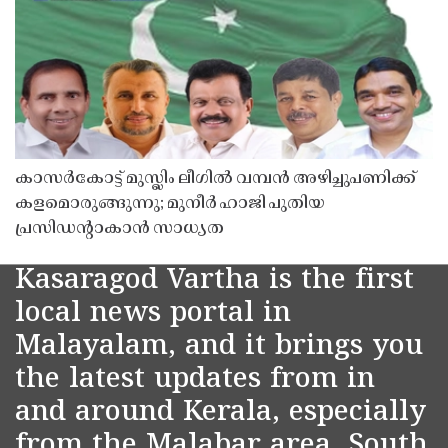
കാസർകോട്ട് മുസ്ലിം ലീഗിൽ വമ്പൻ അഴിച്ചുപണിക്ക്
കളമൊരുങ്ങുന്നു; മുനീർ ഹാജി പുതിയ
പ്രസിഡൻ്റാകാൻ സാധ്യത
Kasaragod Vartha is the first
local news portal in
Malayalam, and it brings you
the latest updates from in
and around Kerala, especially
from the Malabar area, South