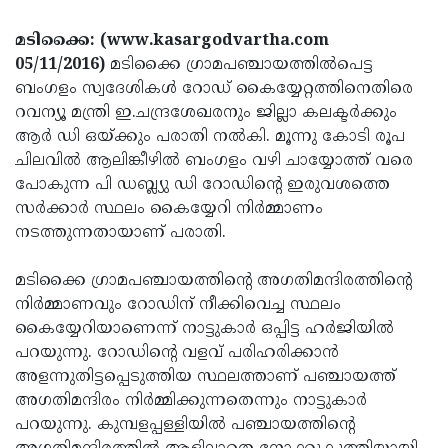
Election
Maha
മടിക്കൈ: (www.kasargodvartha.com
Shivarathri
International
05/11/2016)
മടിക്കൈ ഗ്രാമപഞ്ചായത്തില്‍പെട്ട
Women's
Anti-
ബംഗളം സ്വദേശികള്‍ റോഡ് കൈയ്യേറ്റത്തിനെതിരെ
റവന്യൂ മന്ത്രി ഇ.ചന്ദ്രശേഖരനും ജില്ലാ കലക്ടര്‍ക്കും
Day
Drug
Attukal
ആര്‍ ഡി ഒയ്ക്കും പരാതി നല്‍കി. മൂന്നു കോടി രൂപ
Campaign
Pongala
Holi
ചിലവില്‍ ആലിങ്കീഴില്‍ ബംഗളം വഴി ചായ്യോത്ത് വരെ
പോകുന്ന പി ഡബ്ല്യു ഡി റോഡിന്റെ ഇരുവശത്തെ
2025
2025
IPL
സര്‍ക്കാര്‍ സ്ഥലം കൈയ്യേറി നിര്‍മ്മാണം
2025
Eid
നടത്തുന്നതായാണ് പരാതി.
Al-
Waqf
മടിക്കൈ ഗ്രാമപഞ്ചായത്തിന്റെ അഗതിമന്ദിരത്തിന്റെ
Fitr
Bill
Vishu
നിര്‍മ്മാണവും റോഡിന് നീക്കിവെച്ച സ്ഥലം
2025
കൈയ്യേറിയാണെന്ന് നാട്ടുകാര്‍ ഒപ്പിട്ട ഹര്‍ജിയില്‍
Controversy
Festival
Good
പറയുന്നു. റോഡിന്റെ വളവ് പരിഹരിക്കാന്‍
2025
Friday
Easter
അളന്നുതിട്ടപ്പെടുത്തിയ സ്ഥലത്താണ് പഞ്ചായത്ത്
അഗതിമന്ദിരം നിര്‍മ്മിക്കുന്നതെന്നും നാട്ടുകാര്‍
Observance
Sunday
By-
പറയുന്നു. കുമ്പളപ്പള്ളിയില്‍ പഞ്ചായത്തിന്റെ
2025
2025
Election
Bihar