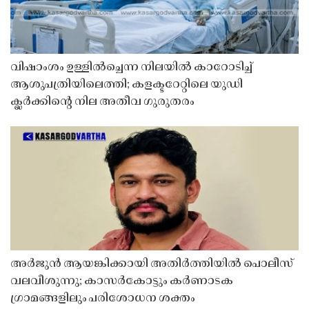
വിഷാംശം ഉള്ളിൽച്ചെന്ന നിലയിൽ കാറോടിച്ച്
ആശുപത്രിയിലെത്തി; കളക്ടറേറ്റിലെ യുഡി
ക്ലർക്കിൻ്റെ നില അതീവ ഗുരുതരം
അർജുൻ ആയങ്കിക്കായി അതിർത്തിയിൽ പൊലീസ്
വലവീശുന്നു; കാസർകോട്ടും കർണാടക
ഗ്രാമങ്ങളിലും പരിശോധന ശക്തം