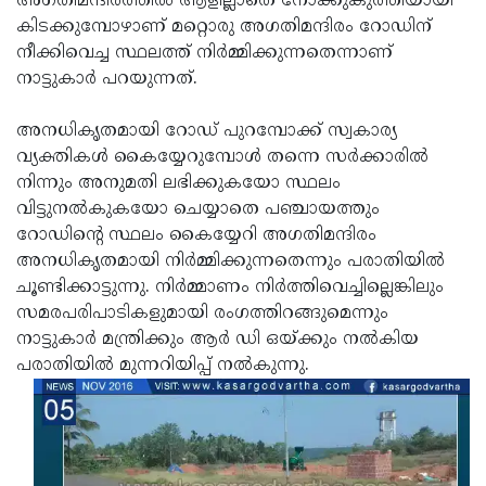
അഗതിമന്ദിരത്തില്‍ ആളില്ലാതെ നോക്കുകുത്തിയായി
കിടക്കുമ്പോഴാണ് മറ്റൊരു അഗതിമന്ദിരം റോഡിന്
Updates
Assembly
Kerala
നീക്കിവെച്ച സ്ഥലത്ത് നിര്‍മ്മിക്കുന്നതെന്നാണ്
Polls
Local
Look
നാട്ടുകാര്‍ പറയുന്നത്.
Body
Back
അനധികൃതമായി റോഡ് പുറമ്പോക്ക് സ്വകാര്യ
Election
2025
വ്യക്തികള്‍ കൈയ്യേറുമ്പോള്‍ തന്നെ സര്‍ക്കാരില്‍
നിന്നും അനുമതി ലഭിക്കുകയോ സ്ഥലം
വിട്ടുനല്‍കുകയോ ചെയ്യാതെ പഞ്ചായത്തും
റോഡിന്റെ സ്ഥലം കൈയ്യേറി അഗതിമന്ദിരം
അനധികൃതമായി നിര്‍മ്മിക്കുന്നതെന്നും പരാതിയില്‍
ചൂണ്ടിക്കാട്ടുന്നു. നിര്‍മ്മാണം നിര്‍ത്തിവെച്ചില്ലെങ്കിലും
സമരപരിപാടികളുമായി രംഗത്തിറങ്ങുമെന്നും
നാട്ടുകാര്‍ മന്ത്രിക്കും ആര്‍ ഡി ഒയ്ക്കും നല്‍കിയ
പരാതിയില്‍ മുന്നറിയിപ്പ് നല്‍കുന്നു.