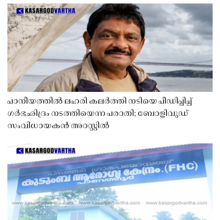
പാനീയത്തിൽ ലഹരി കലർത്തി നടിയെ പീഡിപ്പിച്ച്
ഗർഭഛിദ്രം നടത്തിയെന്ന പരാതി; ബോളിവുഡ്
സംവിധായകൻ അറസ്റ്റിൽ