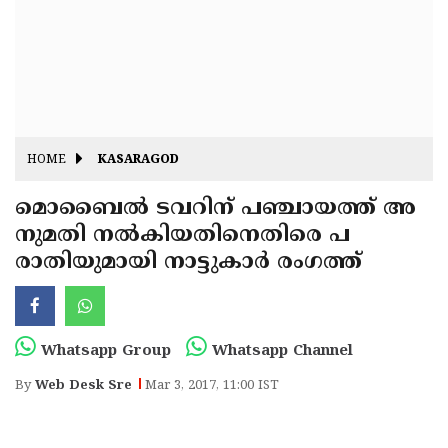
Fitr
May
Day
Eid
Al
Independence
Ad'ha
Day
Onam
HOME
KASARAGOD
J&K
State
മൊബൈല്‍ ടവറിന് പഞ്ചായത്ത് അ
Haryana
നുമതി നല്‍കിയതിനെതിരെ പ
Assembly
State
Diwali
രാതിയുമായി നാട്ടുകാര്‍ രംഗത്ത്
Elections
Assembly
Christmas
Elections
New-
Year
Republic
Whatsapp Group
Whatsapp Channel
Day
Budget
By
Web Desk Sre
Mar 3, 2017, 11:00 IST
Delhi