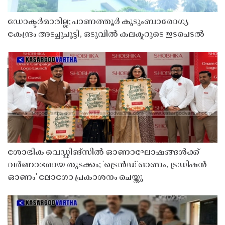
ഡോക്ടർമാരില്ല; പാണത്തൂർ കുടുംബാരോഗ്യ
കേന്ദ്രം അടച്ചുപൂട്ടി, ഒടുവിൽ കലക്ടറുടെ ഇടപെടൽ
ശോഭിക വെഡ്ഡിങ്സിൽ ഓണാഘോഷങ്ങൾക്ക്
വർണാഭമായ തുടക്കം; 'ട്രെൻഡ് ഓണം, ട്രഡിഷൻ
ഓണം' ലോഗോ പ്രകാശനം ചെയ്തു