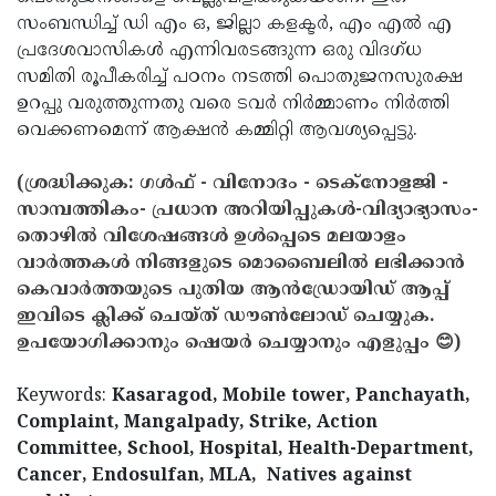
സംബന്ധിച്ച് ഡി എം ഒ, ജില്ലാ കളക്ടര്‍, എം എല്‍ എ
പ്രദേശവാസികള്‍ എന്നിവരടങ്ങുന്ന ഒരു വിദഗ്ധ
സമിതി രൂപീകരിച്ച് പഠനം നടത്തി പൊതുജനസുരക്ഷ
ഉറപ്പു വരുത്തുന്നതു വരെ ടവര്‍ നിര്‍മ്മാണം നിര്‍ത്തി
വെക്കണമെന്ന് ആക്ഷന്‍ കമ്മിറ്റി ആവശ്യപ്പെട്ടു.
(ശ്രദ്ധിക്കുക: ഗൾഫ് - വിനോദം - ടെക്നോളജി -
സാമ്പത്തികം- പ്രധാന അറിയിപ്പുകൾ-വിദ്യാഭ്യാസം-
തൊഴിൽ വിശേഷങ്ങൾ ഉൾപ്പെടെ മലയാളം
വാർത്തകൾ നിങ്ങളുടെ മൊബൈലിൽ ലഭിക്കാൻ
കെവാർത്തയുടെ പുതിയ ആൻഡ്രോയിഡ് ആപ്പ്
ഇവിടെ ക്ലിക്ക് ചെയ്ത് ഡൗൺലോഡ് ചെയ്യുക.
ഉപയോഗിക്കാനും ഷെയർ ചെയ്യാനും എളുപ്പം 😊)
Keywords:
Kasaragod, Mobile tower, Panchayath,
Complaint, Mangalpady, Strike, Action
Committee, School, Hospital, Health-Department,
Cancer, Endosulfan, MLA,
Natives against