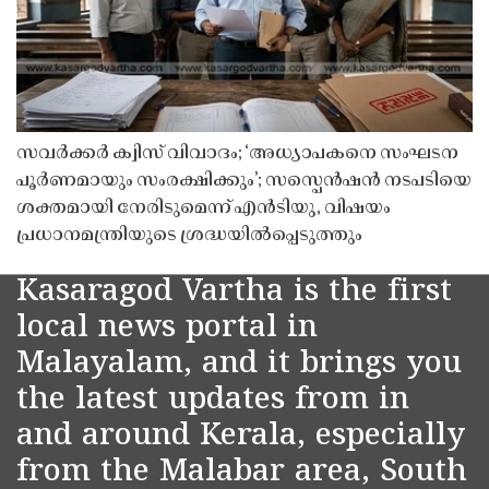
സവർക്കർ ക്വിസ് വിവാദം; ‘അധ്യാപകനെ സംഘടന
പൂർണമായും സംരക്ഷിക്കും’; സസ്പെൻഷൻ നടപടിയെ
ശക്തമായി നേരിടുമെന്ന് എൻടിയു, വിഷയം
പ്രധാനമന്ത്രിയുടെ ശ്രദ്ധയിൽപ്പെടുത്തും
Kasaragod Vartha is the first
local news portal in
Malayalam, and it brings you
the latest updates from in
and around Kerala, especially
from the Malabar area, South