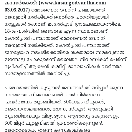
Election
Maha
കാസര്‍കോട്: (www.kasargodvartha.com
03.03.2017)
മൊബൈല്‍ ടവറിന് പഞ്ചായത്ത്
Shivarathri
International
അനുമതി നല്‍കിയതിനെതിരെ പരാതിയുമായി
Women's
Anti-
നാട്ടുകാര്‍ രംഗത്ത്. മംഗല്‍പ്പാടി ഗ്രാമപഞ്ചായത്തിലെ
18-ാം വാര്‍ഡില്‍ ബൈതല എന്ന സ്ഥലത്താണ്
Day
Drug
Attukal
മംഗല്‍പ്പാടി പഞ്ചായത്ത് മൊബൈല്‍ ടവറിന്
Campaign
Pongala
Holi
അനുമതി നല്‍കിയത്. മംഗല്‍പ്പാടി പഞ്ചായത്ത്
ജനദ്രോഹ നടപടിക്കെതിരെ ശക്തമായ സമരവുമായി
2025
2025
IPL
മുന്നോട്ടു പോകുമെന്ന് ബൈതല നിവാസികള്‍ ചേര്‍ന്ന്
2025
Eid
രൂപീകരിച്ച് ആക്ഷന്‍ കമ്മിറ്റി ഭാരവാഹികള്‍ വാര്‍ത്താ
സമ്മേളനനത്തില്‍ അറിയിച്ചു.
Al-
Waqf
Fitr
Bill
Vishu
പഞ്ചായത്തില്‍ കൂടുതല്‍ ജനങ്ങള്‍ തിങ്ങിപ്പാര്‍ക്കുന്ന
സ്ഥലത്താണ് മൊബൈല്‍ ടവര്‍ നിര്‍മ്മാണ
2025
Controversy
Festival
Good
പ്രവര്‍ത്തനം തുടങ്ങിയത്. 500ഓളം വീടുകള്‍,
2025
Friday
Easter
ആരാധനാലയങ്ങള്‍, മദ്രസ, സ്‌കൂള്‍, ആശുപത്രി
തുടങ്ങിയവയും വിദ്യാഭ്യാസ ആരോഗ്യ കേന്ദ്രങ്ങളും
Observance
Sunday
By-
500 മീറ്റര്‍ ചുറ്റളവിലായി പ്രവര്‍ത്തിക്കുന്നുണ്ട്.
2025
2025
Election
Bihar
അതോടൊപ്പം തന്നെ കന്നുകാലികളെ