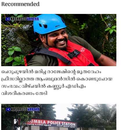
Recommended
ചെറുപുഴയിൽ മരിച്ച രാജേഷിൻ്റെ മൃതദേഹം
ഫ്രീസറില്ലാത്ത ആംബുലൻസിൽ കൊണ്ടുപോയ
സംഭവം; വീഴ്ചയിൽ കണ്ണൂർ എഡിഎം
വിശദീകരണം തേടി