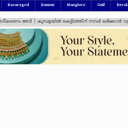
Kasaragod
Kannur
Manglore
Gulf
Keral