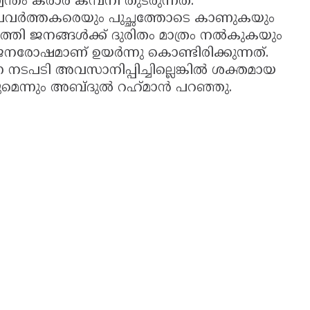
തം കരാർ കമ്പനി തുടരുന്നത്.
 പ്രവർത്തകരെയും പുച്ഛത്തോടെ കാണുകയും
റത്തി ജനങ്ങൾക്ക് ദുരിതം മാത്രം നൽകുകയും
നരോഷമാണ് ഉയർന്നു കൊണ്ടിരിക്കുന്നത്.
്ന നടപടി അവസാനിപ്പിച്ചില്ലെങ്കിൽ ശക്തമായ
ൽകുമെന്നും അബ്ദുൽ റഹ്‌മാൻ പറഞ്ഞു.