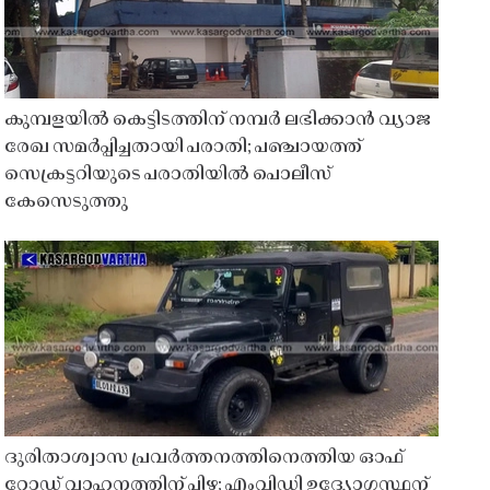
കുമ്പളയിൽ കെട്ടിടത്തിന് നമ്പർ ലഭിക്കാൻ വ്യാജ
രേഖ സമർപ്പിച്ചതായി പരാതി; പഞ്ചായത്ത്
സെക്രട്ടറിയുടെ പരാതിയിൽ പൊലീസ്
കേസെടുത്തു
ദുരിതാശ്വാസ പ്രവർത്തനത്തിനെത്തിയ ഓഫ്
റോഡ് വാഹനത്തിന് പിഴ; എംവിഡി ഉദ്യോഗസ്ഥന്