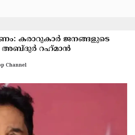
ാണം: കരാറുകാർ ജനങ്ങളുടെ
എ അബ്ദുർ റഹ്‌മാൻ
p Channel