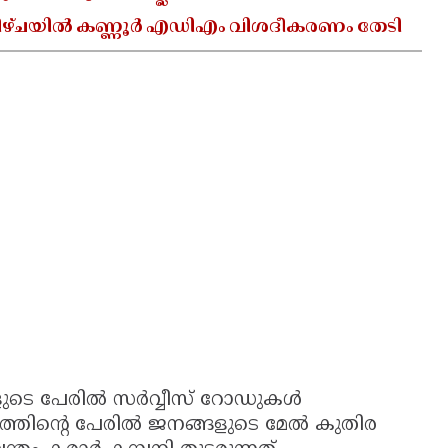
ചയിൽ കണ്ണൂർ എഡിഎം വിശദീകരണം തേടി
ങളുടെ പേരിൽ സർവ്വീസ് റോഡുകൾ
ാണത്തിന്റെ പേരിൽ ജനങ്ങളുടെ മേൽ കുതിര