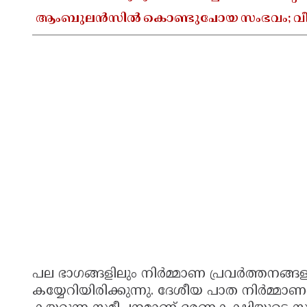
ആംബുലൻസിൽ കൊണ്ടുപോയ സംഭവം; വീഴ്
പല ഭാഗങ്ങളിലും നിർമ്മാണ പ്രവർത്തനങ്
കയ്യേറിയിരിക്കുന്നു. ദേശീയ പാത നിർമ്മ