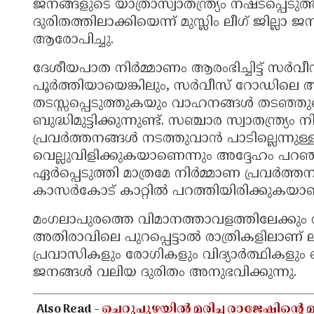
ജനങ്ങളുടെ യാത്രാസ്വാതന്ത്ര്യം നഷ്ടപ്പെ
ദുരിതത്തിലാക്കിയെന്ന് മുസ്ലിം ലീഗ് ജില്
ആരോപിച്ചു.
ദേശീയപാത നിർമ്മാണം ആരംഭിച്ചിട്ട് സർ
പൂർത്തിയായെങ്കിലും, സർവീസ് റോഡിലെ അ
തടസ്സപ്പെടുത്തുകയും വാഹനങ്ങൾ തടഞ്ഞുവ
ബുദ്ധിമുട്ടിക്കുന്നുണ്ട്. സഞ്ചാര സ്വാതന്ത്ര്
പ്രവർത്തനങ്ങൾ നടത്തുവാൻ പാടില്ലെന്നുള്
വെല്ലുവിളിക്കുകയാണെന്നും അദ്ദേഹം പറ
ഏർപ്പെടുത്തി മാത്രമേ നിർമ്മാണ പ്രവർത്ത
കാസർകോട് കാറ്റിൽ പറത്തിയിരിക്കുകയാണ
മംഗലാപുരത്തെ വിമാനത്താവളത്തിലേക്കും
അതിരാവിലെ പുറപ്പെട്ടാൽ രാത്രികളിലാണ് 
പ്രവാസികളും രോഗികളും വിദ്യാർത്ഥികളും 
ജനങ്ങൾ വലിയ ദുരിതം അനുഭവിക്കുന്നു.
Also Read -
ചെറുപുഴയിൽ മരിച്ച രാജേഷിൻ്റെ മ