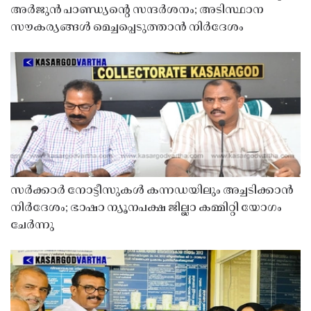
അർജുൻ പാണ്ഡ്യൻ്റെ സന്ദർശനം; അടിസ്ഥാന
സൗകര്യങ്ങൾ മെച്ചപ്പെടുത്താൻ നിർദേശം
സർക്കാർ നോട്ടീസുകൾ കന്നഡയിലും അച്ചടിക്കാൻ
നിർദേശം; ഭാഷാ ന്യൂനപക്ഷ ജില്ലാ കമ്മിറ്റി യോഗം
ചേർന്നു