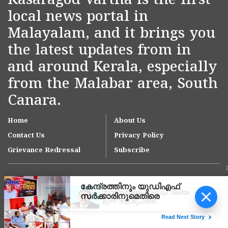
Kasaragod Vartha is the first
local news portal in
Malayalam, and it brings you
the latest updates from in
and around Kerala, especially
from the Malabar area, South
Canara.
Home
About Us
Contact Us
Privacy Policy
Grievance Redressal
Subscribe
'ഇന്ത്യയിലെ ഏറ്റവും വലിയ
മൂന്ന് ആശുപത്രി
ശൃംഖലകളിൽ ഒന്നായി
ആസ്റ്റർ ഡിഎം ക്വാളിറ്റി
Copyright © 2007-
2026
Kasargodvartha