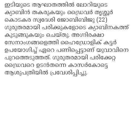
ഇടിയുടെ ആഘാതത്തിൽ ലോറിയുടെ
ക്യാബിൻ തകരുകയും ഡ്രൈവർ തൃശ്ശൂർ
കൊടകര സ്വദേശി ജോബിബിജു (22)
ഗുരുതരമായി പരിക്കുകളോടെ ക്യാബിനകത്ത്
കുടുങ്ങുകയും ചെയ്തു. അഗ്നിരക്ഷാ
സേനാംഗങ്ങളെത്തി ഹൈഡ്രോളിക് കട്ടർ
ഉപയോഗിച്ച് ഏറെ പണിപ്പെട്ടാണ് യുവാവിനെ
പുറത്തെടുത്തത്. ഗുരുതരമായി പരിക്കേറ്റ
ഡ്രൈവറെ ഉടൻതന്നെ കാസർകോട്ടെ
ആശുപത്രിയിൽ പ്രവേശിപ്പിച്ചു.