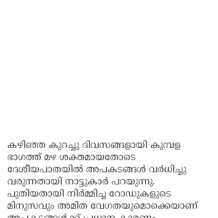
കഴിഞ്ഞ കുറച്ചു ദിവസങ്ങളായി കുമ്പള
ഭാഗത്ത് മഴ ശക്തമായതോടെ
ദേശീയപാതയിൽ അപകടങ്ങൾ വർധിച്ചു
വരുന്നതായി നാട്ടുകാർ പറയുന്നു.
പുതിയതായി നിർമ്മിച്ച റോഡുകളുടെ
മിനുസവും അമിത വേഗതയുമൊക്കെയാണ്