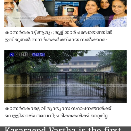
കാസർകോട്ട് ആദ്യം; മുളിയാർ പഞ്ചായത്തിൽ
ഇനിമുതൽ സന്ദർശകർക്ക് ചായ സൽക്കാരം
കാസർകോട്ടെ വിദ്യാഭ്യാസ സ്ഥാപനങ്ങൾക്ക്
വെള്ളിയാഴ്ച അവധി; പരീക്ഷകൾക്ക് മാറ്റമില്ല