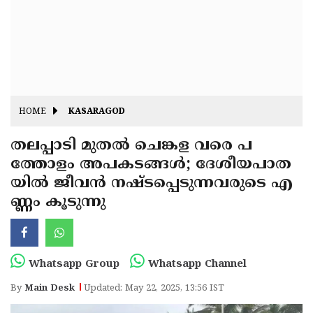
Fitr
May
Day
Eid
Al
Independence
Ad'ha
Day
Onam
HOME
KASARAGOD
J&K
State
തലപ്പാടി മുതൽ ചെങ്കള വരെ പ
Haryana
ത്തോളം അപകടങ്ങൾ; ദേശീയപാത
Assembly
State
Diwali
യിൽ ജീവൻ നഷ്ടപ്പെടുന്നവരുടെ എ
Elections
Assembly
Christmas
ണ്ണം കൂടുന്നു
Elections
New-
Year
Republic
Whatsapp Group
Whatsapp Channel
Day
Budget
By
Main Desk
Updated: May 22, 2025, 13:56 IST
Delhi