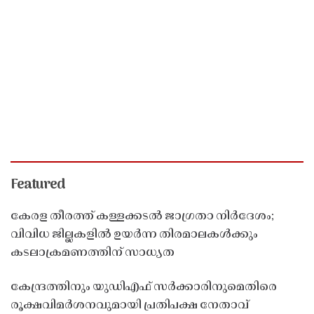
Featured
കേരള തീരത്ത് കള്ളക്കടൽ ജാഗ്രതാ നിർദേശം;
വിവിധ ജില്ലകളിൽ ഉയർന്ന തിരമാലകൾക്കും
കടലാക്രമണത്തിന് സാധ്യത
കേന്ദ്രത്തിനും യുഡിഎഫ് സർക്കാരിനുമെതിരെ
രൂക്ഷവിമർശനവുമായി പ്രതിപക്ഷ നേതാവ്