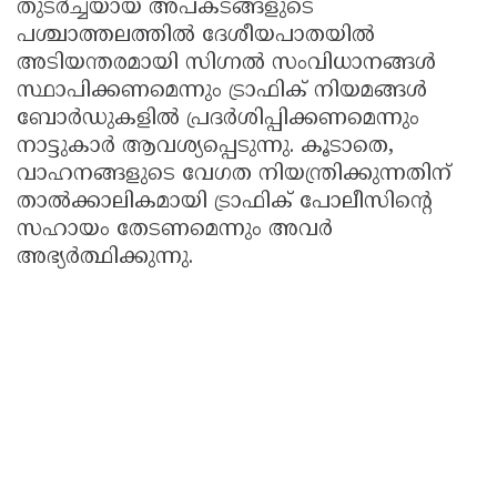
തുടർച്ചയായ അപകടങ്ങളുടെ
പശ്ചാത്തലത്തിൽ ദേശീയപാതയിൽ
അടിയന്തരമായി സിഗ്നൽ സംവിധാനങ്ങൾ
സ്ഥാപിക്കണമെന്നും ട്രാഫിക് നിയമങ്ങൾ
ബോർഡുകളിൽ പ്രദർശിപ്പിക്കണമെന്നും
നാട്ടുകാർ ആവശ്യപ്പെടുന്നു. കൂടാതെ,
വാഹനങ്ങളുടെ വേഗത നിയന്ത്രിക്കുന്നതിന്
താൽക്കാലികമായി ട്രാഫിക് പോലീസിന്റെ
സഹായം തേടണമെന്നും അവർ
അഭ്യർത്ഥിക്കുന്നു.