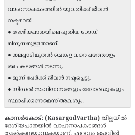
Updates
Assembly
വാഹനാപകടത്തിൽ യുവതിക്ക് ജീവൻ
Kerala
Polls
Local
Look
നഷ്ടമായി.
Body
Back
● ദേശീയപാതയിലെ പുതിയ റോഡ്
Election
2025
മിനുസമുള്ളതാണ്.
● തലപ്പാടി മുതൽ ചെങ്കള വരെ പത്തോളം
അപകടങ്ങൾ നടന്നു.
● മൂന്ന് പേർക്ക് ജീവൻ നഷ്ടപ്പെട്ടു.
● സിഗ്നൽ സംവിധാനങ്ങളും ബോർഡുകളും
സ്ഥാപിക്കണമെന്ന് ആവശ്യം.
കാസർകോട്: (KasargodVartha)
ജില്ലയിൽ
ദേശീയപാതയിൽ വാഹനാപകടങ്ങൾ
തുടർക്കഥയാവുകയാണ്. ഏറ്റവും ഒടുവിൽ