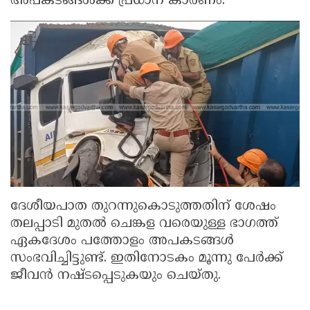
അപകടങ്ങൾക്ക് പ്രധാന കാരണം.
ദേശീയപാത തുറന്നുകൊടുത്തതിന് ശേഷം
തലപ്പാടി മുതൽ ചെങ്കള വരെയുള്ള ഭാഗത്ത്
ഏകദേശം പത്തോളം അപകടങ്ങൾ
സംഭവിച്ചിട്ടുണ്ട്. ഇതിനോടകം മൂന്നു പേർക്ക്
ജീവൻ നഷ്ടപ്പെടുകയും ചെയ്തു.