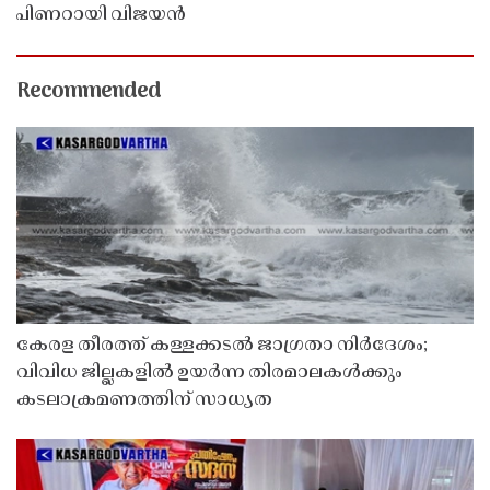
പിണറായി വിജയൻ
Recommended
കേരള തീരത്ത് കള്ളക്കടൽ ജാഗ്രതാ നിർദേശം;
വിവിധ ജില്ലകളിൽ ഉയർന്ന തിരമാലകൾക്കും
കടലാക്രമണത്തിന് സാധ്യത