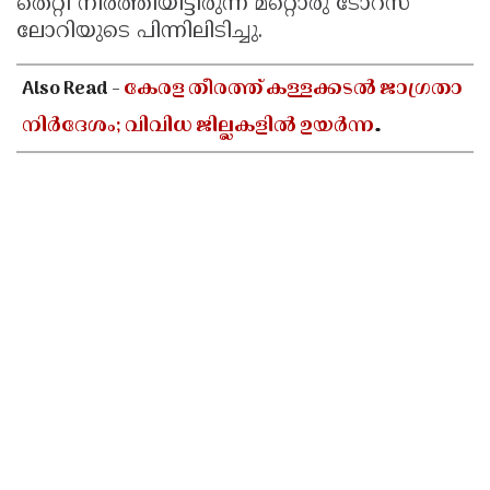
തെറ്റി നിർത്തിയിട്ടിരുന്ന മറ്റൊരു ടോറസ്
ലോറിയുടെ പിന്നിലിടിച്ചു.
Also Read -
കേരള തീരത്ത് കള്ളക്കടൽ ജാഗ്രതാ
നിർദേശം; വിവിധ ജില്ലകളിൽ ഉയർന്ന
തിരമാലകൾക്കും കടലാക്രമണത്തിന്
സാധ്യത