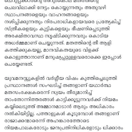
ചെറുപ്പക്കാരന്റെ അറുംകൊല മതത്തിന്റെ
ചെലവിലാക്കി നേട്ടം കൊയ്യുന്നതും അതുവഴി
സ്ഥാപനങ്ങളെയും വാഹനങ്ങളെയും
നശിപ്പിക്കുന്നതും നിരപരാധികളായവരെ പ്രത്യേകിച്ച്
സ്ത്രീകളെയും കുട്ടികളെയും ഭീഷണിപ്പെടുത്തി
അരക്ഷിതാവസ്ഥ സൃഷ്ടിക്കുന്നവരും കൊടിയ
അധര്‍മ്മമാണ് ചെയ്യുന്നത്. മതത്തിന്റെ തീ ആളി
കത്തിക്കുകയല്ല, മാനവികതയുടെ വിളക്ക്
കൊളുത്താനാണ് മനുഷ്യപ്പറ്റുള്ളവരൊക്കെ ഇപ്പോള്‍
ചെയ്യേണ്ടത്.
യുവമനസ്സുകളില്‍ വര്‍ഗ്ഗീയ വിഷം കുത്തിച്ചെലുത്തി
പ്രസ്ഥാനങ്ങള്‍ സംഘടിച്ച് തങ്ങളാണ് യഥാര്‍ത്ഥ
മതസംരക്ഷകരെന്ന് സ്വയം തീരുമാനിച്ച്
താംതോന്നിത്തരങ്ങള്‍ കാട്ടിക്കൂട്ടുന്നവര്‍ക്ക് നിയമം
കയ്യിലെടുത്ത് അമ്മാനമാടാന്‍ ആരും അധികാരം
നല്‍കിയിട്ടില്ല. പത്താളുകള്‍ കൂടുമ്പോള്‍ തങ്ങളാണ്
രാജാക്കന്മാരെന്ന് അഹങ്കാരത്തോടെ
നിയമപാലകരോടും ജനപ്രതിനിധികളോടും ധിക്കാരം