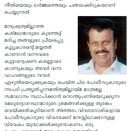
നീതിയെയും ധര്‍മ്മത്തെയും ചങ്ങലക്കിടുകയാണ്
Updates
Assembly
Kerala
ചെയ്യുന്നത്.
Polls
Local
Look
മനുഷ്യത്വമില്ലാത്ത
Body
Back
കശ്മലന്മാരുടെ കുത്തേറ്റ്
Election
2025
മരിച്ച തങ്ങളുടെ പ്രീയപ്പെട്ട
കൂട്ടുകാരന്റെ മയ്യത്ത്
കാണാന്‍ വന്നവരെ
കുറ്റാന്വേഷണ കണ്ണോടെ
കാണുകയും അവര്‍ വന്ന
വാഹങ്ങളുടെ നമ്പര്‍
എഴുതിയെടുക്കുകയും ചെയ്ത ചില പോലീസുകാരുടെ
നടപടി പ്രത്യുല്‍പ്പന്നമതിത്വമില്ലായ്മ മാത്രമല്ല
സമാധാനം സ്ഥാപിക്കാന്‍ നൊന്തുപണിയെടുക്കുന്ന
മേലുദ്യോഗസ്ഥന്മാരുടെ ശ്രമങ്ങള്‍ക്കുള്ള തുരങ്കം
വെയ്ക്കല്‍കൂടിയാണ്. അത്തരം വിവരദോശികളായ
പോലീസുകാരുടെ വിവരക്കേട് മനസ്സിലാക്കാനുള്ള
വിവേകം യുവാക്കള്‍ക്കുണ്ടാകണം. ഒരു