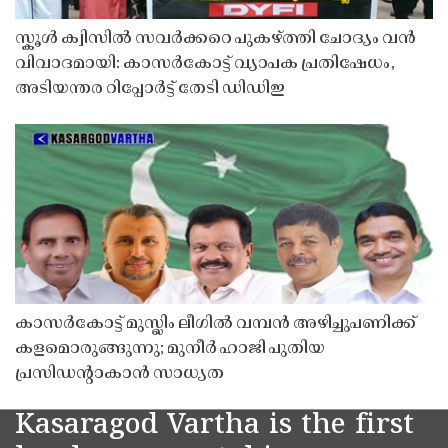
സ്കൂൾ ക്വിസിൽ സവർക്കറെ പുകഴ്ത്തി ചോദ്യം വൻ
വിവാദമായി: കാസർകോട്ട് വ്യാപക പ്രതിഷേധം,
അടിയന്തര റിപ്പോർട്ട് തേടി ഡിഡിഇ
കാസർകോട്ട് മുസ്ലിം ലീഗിൽ വമ്പൻ അഴിച്ചുപണിക്ക്
കളമൊരുങ്ങുന്നു; മുനീർ ഹാജി പുതിയ
പ്രസിഡൻ്റാകാൻ സാധ്യത
Kasaragod Vartha is the first