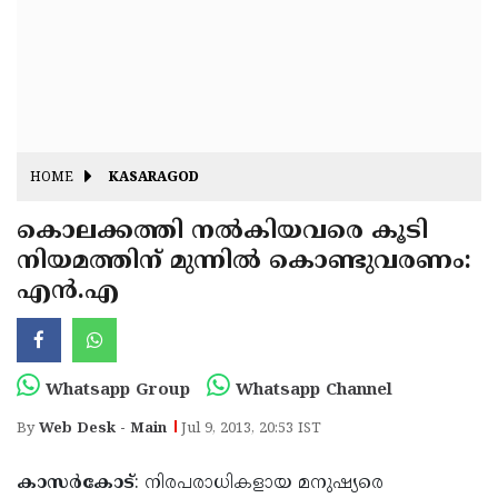
Fitr
May
Day
Eid
Al
Independence
Ad'ha
Day
Onam
HOME
KASARAGOD
J&K
State
കൊലക്കത്തി നല്‍കിയവരെ കൂടി
Haryana
നിയമത്തിന് മുന്നില്‍ കൊണ്ടുവരണം:
Assembly
State
Diwali
എന്‍.എ
Elections
Assembly
Christmas
Elections
New-
Year
Republic
Whatsapp Group
Whatsapp Channel
Day
Budget
By
Web Desk - Main
Jul 9, 2013, 20:53 IST
Delhi
കാസര്‍കോട്
: നിരപരാധികളായ മനുഷ്യരെ