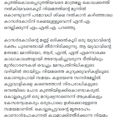
Election
Maha
കുത്തികൊലപ്പെടുത്തിയവരെ മാത്രമല്ല കൊലക്കത്തി
നല്‍കിയവരെകൂടി നിയമത്തിന്റെ മുന്നില്‍
Shivarathri
International
കൊണ്ടുവന്ന് പരമാവധി ശിക്ഷ നല്‍കാന്‍ കഴിഞ്ഞാലേ
Women's
Anti-
കാസര്‍കോടിന് രക്ഷയുള്ളൂവെന്ന് എന്‍.എ.
നെല്ലിക്കുന്ന് എം.എല്‍.എ. പറഞ്ഞു.
Day
Drug
Attukal
Campaign
Pongala
Holi
കാസര്‍കോടിന്റെ മണ്ണ് ഒരിക്കല്‍കൂടി ഒരു യുവാവിന്റെ
രക്തം പുരണ്ടതായി തീര്‍ന്നിരിക്കുന്നു. ആ യുവാവിന്റെ
2025
2025
IPL
മതമോ ജാതിയോ, ആര്, എന്ത്, ഏത് എന്നൊക്കെ
2025
Eid
കാലാകാലങ്ങളായി അന്വേഷിച്ചുവരുന്ന രീതിയിലും
മുന്‍ധാരണകള്‍ വെച്ചും ജനപ്രതിനിധികളുടെ
Al-
Waqf
വഴിയില്‍ തടയിട്ടും നിയമത്തെ കുറുക്കുവഴികളിലൂടെ
Fitr
Bill
Vishu
കൊണ്ടുപോയി സമയം കളയേണ്ട സന്ദര്‍ഭമല്ലിത്.
കുറ്റവാളികളെ കണ്ടെത്താന്‍ നിരപരാധികളുടെ
2025
Controversy
Festival
Good
നെഞ്ചിലെ ചോര കുത്തിയിളക്കികൊണ്ടാകരുത്.
2025
Friday
Easter
കൊല്ലപ്പെട്ടത് ഒരു മനുഷ്യനാണെന്ന് അക്രമികളും
കേസന്വേഷകരും ഒരുപോലെ ഉള്‍ക്കൊള്ളേണ്ട
Observance
Sunday
By-
സമയമാണിത്. കൊല്ലപ്പെട്ടവന്റെ മൃതദേഹം
2025
2025
Election
Bihar
കാണാന്‍പോകുന്നത് കുറ്റമാക്കിത്തീര്‍ക്കുന്ന നിയമം