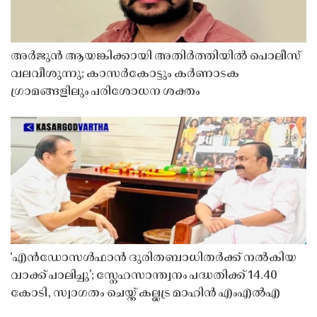
അർജുൻ ആയങ്കിക്കായി അതിർത്തിയിൽ പൊലീസ്
വലവീശുന്നു; കാസർകോട്ടും കർണാടക
ഗ്രാമങ്ങളിലും പരിശോധന ശക്തം
‘എൻഡോസൾഫാൻ ദുരിതബാധിതർക്ക് നൽകിയ
വാക്ക് പാലിച്ചു’; സ്നേഹസാന്ത്വനം പദ്ധതിക്ക് 14.40
കോടി, സ്വാഗതം ചെയ്ത് കല്ലട്ര മാഹിൻ എംഎൽഎ