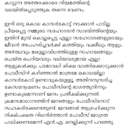
കാട്ടുന്ന അത്തരക്കാരെ നിയമത്തിന്റെ
വലയില്‍പ്പെടുത്തുക തന്നെ വേണം.
ഇനി ഒരു കൊല കാസര്‍കോട്ട് നടക്കാന്‍ പാടില്ല.
പ്രീയപ്പെട്ട നമ്മുടെ സഹോദരന്‍ സാബിത്തിന്റെയും
ഇതിന് മുമ്പ് കൊല്ലപ്പെട്ട എല്ലാ സഹോദരങ്ങളുടെയും
ജീവന്‍ അപഹരിച്ചവര്‍ക്ക് കത്തിയും വക്കീലും ആളും
അര്‍ത്ഥവും മറ്റെല്ലാവിധത്തിലുള്ള സഹായങ്ങളും
ചെയ്ത ചെറിയവരും വലിയവരുമായ എല്ലാ
ആളുകള്‍ക്കും പരമാവധി ശിക്ഷ വാങ്ങിക്കൊടുക്കാന്‍
പോലീസിന് കഴിഞ്ഞാല്‍ മാത്രമേ കൊലയില്ലാ
കാസര്‍കോട് ഉണ്ടാവുകയുള്ളൂ. അതിനനുസരിച്ച
കേസന്വേഷണം പോലീസിന്റെ ഭാഗത്തുനിന്നും
ഉണ്ടാകുമെന്നാണ് ജനം പ്രതീക്ഷിക്കുന്നത്.
ക്രമസമാധാനത്തിന് ജനങ്ങളും പോലീസിനോട്
സഹകരിക്കേണ്ടതുണ്ട്. ജനങ്ങള്‍ ആഗ്രഹിക്കുന്ന
നിക്ഷ്പക്ഷത നിലനിര്‍ത്താന്‍ പോലീസ് ജാഗ്രത
പാലിക്കണമെന്ന് എന്‍.എ. നെല്ലിക്കുന്ന് പറഞ്ഞു.