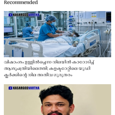
Recommended
വിഷാംശം ഉള്ളിൽച്ചെന്ന നിലയിൽ കാറോടിച്ച്
ആശുപത്രിയിലെത്തി; കളക്ടറേറ്റിലെ യുഡി
ക്ലർക്കിൻ്റെ നില അതീവ ഗുരുതരം