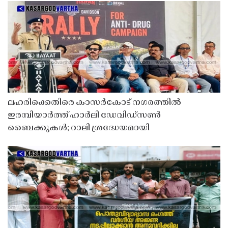
ലഹരിക്കെതിരെ കാസർകോട് നഗരത്തിൽ
ഇരമ്പിയാർത്ത് ഹാർലി ഡേവിഡ്‌സൺ
ബൈക്കുകൾ; റാലി ശ്രദ്ധേയമായി