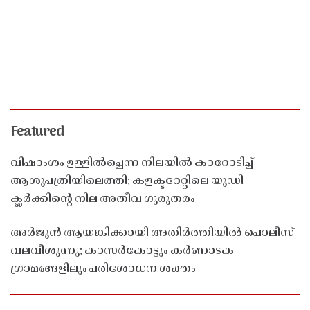
Featured
വിഷാംശം ഉള്ളിൽച്ചെന്ന നിലയിൽ കാറോടിച്ച്
ആശുപത്രിയിലെത്തി; കളക്ടറേറ്റിലെ യുഡി
ക്ലർക്കിൻ്റെ നില അതീവ ഗുരുതരം
അർജുൻ ആയങ്കിക്കായി അതിർത്തിയിൽ പൊലീസ്
വലവീശുന്നു; കാസർകോട്ടും കർണാടക
ഗ്രാമങ്ങളിലും പരിശോധന ശക്തം