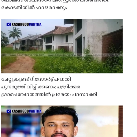
പൊലീസ് ഓഫീസറെ മംഗ്ളൂരിൽ കണ്ടെത്തി;
കോടതിയിൽ ഹാജരാക്കും
ചേറ്റുകുണ്ട് റിസോർട്ട് പദ്ധതി
പുനരുജ്ജീവിപ്പിക്കണം; പള്ളിക്കര
ഗ്രാമപഞ്ചായത്തിൽ പ്രമേയം പാസാക്കി