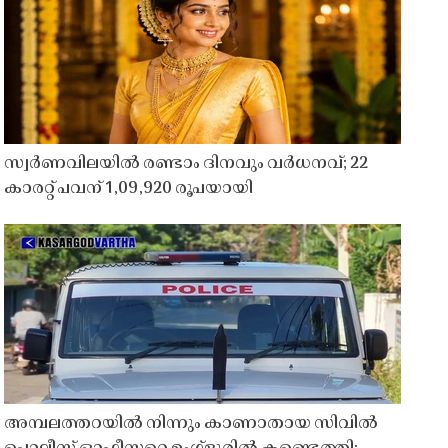
സ്വർണവിലയിൽ രണ്ടാം ദിനവും വർധനവ്; 22
കാരറ്റ് പവന് 1,09,920 രൂപയായി
അമ്പലത്തറയിൽ നിന്നും കാണാതായ സിവിൽ