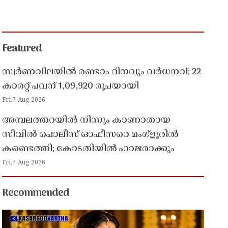
Featured
സ്വർണവിലയിൽ രണ്ടാം ദിനവും വർധനവ്; 22
കാരറ്റ് പവന് 1,09,920 രൂപയായി
Fri,7 Aug 2026
അമ്പലത്തറയിൽ നിന്നും കാണാതായ
സിവിൽ പൊലീസ് ഓഫീസറെ മംഗ്ളൂരിൽ
കണ്ടെത്തി; കോടതിയിൽ ഹാജരാക്കും
Fri,7 Aug 2026
Recommended