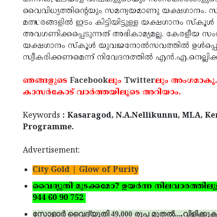
വൈവിധ്യത്തിന്റെയും സമന്വയമാണു യക്ഷഗാനം. സ
മത്സരങ്ങളില്‍ ഇടം കിട്ടിയിട്ടുള്ള യക്ഷഗാനം സ്‌ക
അവഗണിക്കപ്പെടുന്നത് അഭികാമ്യമല്ല. കേരളീയ സം
യക്ഷഗാനം സ്‌കൂള്‍ യുവജനോല്‍സവത്തില്‍ ഉള്‍പ്പെ
സ്വീകരിക്കണമെന്ന് നിവേദനത്തില്‍ എന്‍.എ.നെല്ലിക്കു
ഞങ്ങളുടെ
Facebook
ലും
Twitter
ലും അംഗമാകൂ.
കാസര്‍കോട് വാര്‍ത്തയിലൂടെ അറിയാം.
Keywords
: Kasaragod, N.A.Nellikunnu, MLA, Ke
Programme.
Advertisement:
City Gold | Glow of Purity
വൈദ്യുതി മുടക്കമോ? ഉയര്‍ന്ന നിലവാരത്തിലുള്ള 
944 60 90 752
സോളാര്‍ വൈദ്യുതി 49,000 രൂപ മുതല്‍...
.
വിളിക്കുക