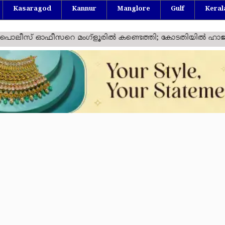
Kasaragod
Kannur
Manglore
Gulf
Keral