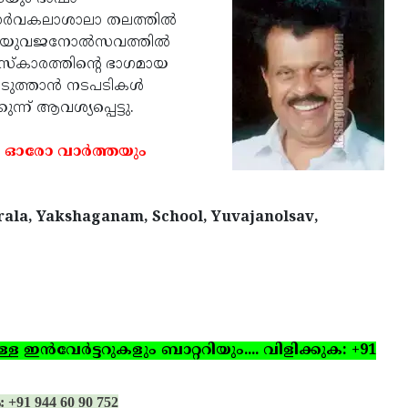
ര്‍വകലാശാലാ തലത്തില്‍
ൂള്‍ യുവജനോല്‍സവത്തില്‍
സ്‌കാരത്തിന്റെ ഭാഗമായ
ടുത്താന്‍ നടപടികള്‍
ന്ന് ആവശ്യപ്പെട്ടു.
 ഓരോ വാര്‍ത്തയും
rala, Yakshaganam, School, Yuvajanolsav,
ഇന്‍വേര്‍ട്ടറുകളും ബാറ്ററിയും.... വിളിക്കുക: +91
: +91 944 60 90 752