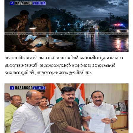
കാസർകോട് അമ്പലത്തറയിൽ പൊലീസുകാരനെ
കാണാതായി; മൊബൈൽ ടവർ ലൊക്കേഷൻ
മൈസൂരിൽ, അന്വേഷണം ഊർജിതം