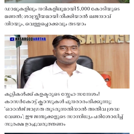
ഡാമുകളിലും നദികളിലുമായി 5,000 കോടിയുടെ
മണൽ; ശാസ്ത്രീയമായി നീക്കിയാൽ ഖജനാവ്
നിറയും, വെള്ളപ്പൊക്കവും തടയാം
കുട്ടികൾക്ക് കളക്ടറുടെ സ്നേഹ സന്ദേശം!
കാസർകോട്ട് ക്ലാസുകൾ പുനരാരംഭിക്കുന്നു;
‘ഓറൻജ് ജാഗ്രത തുടരുന്നതിനാൽ അതീവ ശ്രദ്ധ
വേണം’; ഇഴ ജന്തുക്കളുടെ സാന്നിധ്യം പരിശോധിച്ച്
സുരക്ഷ ഉറപ്പുവരുത്തണം