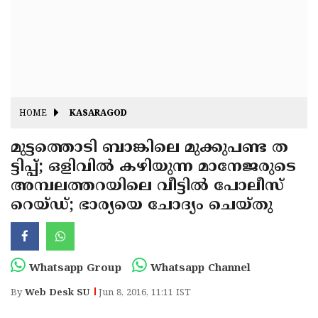
Fitr
May
Day
Eid
Al
Independence
Ad'ha
Day
Onam
HOME
KASARAGOD
J&K
State
മുട്ടത്തൊടി ബാങ്കിലെ മുക്കുപണ്ട ത
Haryana
ട്ടിപ്പ്; ഒളിവില്‍ കഴിയുന്ന മാനേജരുടെ
Assembly
State
Diwali
അമ്പലത്തറയിലെ വീട്ടില്‍ പോലീസ്
Elections
Assembly
Christmas
റെയ്ഡ്; ഭാര്യയെ ചോദ്യം ചെയ്തു
Elections
New-
Year
Republic
Whatsapp Group
Whatsapp Channel
Day
Budget
By
Web Desk SU
Jun 8, 2016, 11:11 IST
Delhi