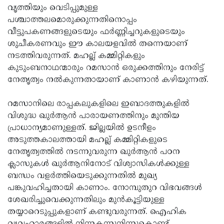
വൃത്തിയും വെടിപ്പുമുള്ള
Updates
Assembly
Kerala
പശ്ചാത്തലമൊരുക്കുന്നതിനൊപ്പം
Polls
Local
വീട്ടുപകണങ്ങളുടെയും ഫര്‍ണ്ണിച്ചറുകളുടെയും
Look
ശുചീകരണവും ഈ കാലയളവില്‍ തന്നെയാണ്
Body
Back
നടത്തിവരുന്നത്. മഹല്ല് കമ്മിറ്റികളും
Election
2025
കുടുംബനാഥന്മാരും റമസാന്‍ ഒരുക്കത്തിനും നേരിട്ട്
നേതൃത്വം നല്‍കുന്നതായാണ് കാണാന്‍ കഴിയുന്നത്.
റമസാനിലെ രാപ്പകലുകളിലെ ഇബാദത്തുകളില്‍
വിശുദ്ധ ഖുര്‍ആന്‍ പാരായണത്തിനും മുന്തിയ
പ്രാധാന്യമാണുള്ളത്. ജില്ലയില്‍ ഉടനീളം
അടുത്തകാലത്തായി മഹല്ല് കമ്മിറ്റികളുടെ
നേതൃത്വത്തില്‍ നടന്നുവരുന്ന ഖുര്‍ആന്‍ പഠന
ക്ലാസുകള്‍ ഖുര്‍ആനിനോട് വിശ്വാസികള്‍ക്കുള്ള
ബന്ധം വളര്‍ത്തിയെടുക്കുന്നതില്‍ മുഖ്യ
പങ്കുവഹിച്ചതായി കാണാം. നോമ്പുതുറ വിഭവങ്ങള്‍
ശേഖരിച്ചുവെക്കുന്നതിലും മുന്‍കൂട്ടിയുള്ള
തയ്യാറെടുപ്പുകളാണ് കണ്ടുവരുന്നത്. ഐഹിക