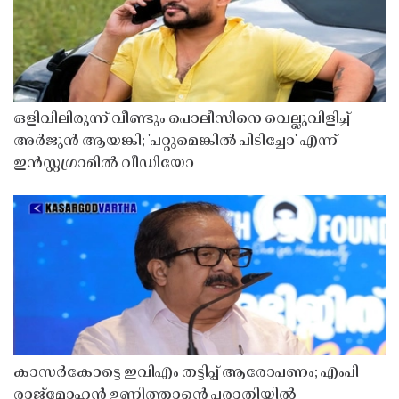
ഒളിവിലിരുന്ന് വീണ്ടും പൊലീസിനെ വെല്ലുവിളിച്ച്
അർജുൻ ആയങ്കി; 'പറ്റുമെങ്കിൽ പിടിച്ചോ' എന്ന്
ഇൻസ്റ്റഗ്രാമിൽ വീഡിയോ
കാസർകോട്ടെ ഇവിഎം തട്ടിപ്പ് ആരോപണം; എംപി
രാജ്‌മോഹൻ ഉണ്ണിത്താന്റെ പരാതിയിൽ