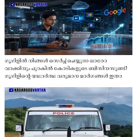
ഗൂഗിളിൽ നിങ്ങൾ സെർച്ച് ചെയ്യുന്ന ഓരോ
വാക്കിനും പുറകിൽ കോടികളുടെ ബിസിനസുണ്ട്!
ഗൂഗിളിന്റെ യഥാർത്ഥ വരുമാന മാർഗങ്ങൾ ഇതാ