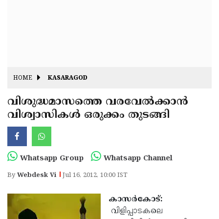
Fitr
May
Day
Eid
Al
Independence
Ad'ha
Day
Onam
HOME
KASARAGOD
J&K
State
വിശുദ്ധമാസത്തെ വരവേല്‍ക്കാന്‍
Haryana
വിശ്വാസികള്‍ ഒരുക്കം തുടങ്ങി
Assembly
State
Diwali
Elections
Assembly
Christmas
Elections
New-
Whatsapp Group
Whatsapp Channel
Year
Republic
By
Webdesk Vi
Jul 16, 2012, 10:00 IST
Day
Budget
കാസര്‍കോട്:
Delhi
വിളിപ്പാടകലെ