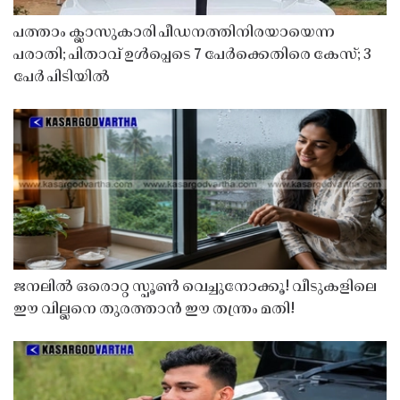
പത്താം ക്ലാസുകാരി പീഡനത്തിനിരയായെന്ന
പരാതി; പിതാവ് ഉൾപ്പെടെ 7 പേർക്കെതിരെ കേസ്; 3
പേർ പിടിയിൽ
ജനലിൽ ഒരൊറ്റ സ്പൂൺ വെച്ചുനോക്കൂ! വീടുകളിലെ
ഈ വില്ലനെ തുരത്താൻ ഈ തന്ത്രം മതി!