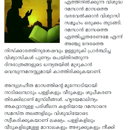
Election
എത്തിനില്‍ക്കുന്ന വിശുദ്ധ
Maha
റമസാന്‍ മാസത്തെ
Shivarathri
International
വരവേല്‍ക്കാന്‍ വിശ്വാസി
Women's
സമൂഹം ഒരുക്കം തുടങ്ങി.
Anti-
റമസാന്‍ മാസത്തെ
Day
Drug
Attukal
എത്തിച്ചുതരേണമേ എന്ന്
Campaign
Pongala
അഞ്ചു നേരത്തെ
Holi
നിസ്‌ക്കാരത്തിനുശേഷവും ഉള്ളുരുകി പ്രാര്‍ത്ഥിച്ച
2025
2025
IPL
വിശ്വാസികള്‍ പുണ്യം പെയ്തിറങ്ങുന്ന
2025
ദിനരാത്രങ്ങളുടെ ധന്യതയില്‍ മുഴുകാന്‍
Eid
വെമ്പുന്നമനസ്സുമായി കാത്തിരിക്കുകയാണ്.
Al-
Waqf
Fitr
Bill
അനുഗ്രഹീത മാസത്തിന്റെ മുന്നോടിയായി
Vishu
നാടിലെമ്പാടും പള്ളികളും വീടുകളും ശുചീകരണ
2025
Controversy
Festival
Good
തിരക്കിലാണ് മുസ്‌ലീങ്ങള്‍. ഹൃദയമാലിന്യം
2025
Friday
അകറ്റാനുള്ള പരിശീലന കളരിയായ റമസാനെ
Easter
സമസ്ത തലങ്ങളിലും വിശുദ്ധിയോടെ
Observance
Sunday
By-
സ്വീകരിക്കുകയാണ് ലക്ഷ്യം. പള്ളികളിലും
2025
2025
Election
വീടുകളിലുമുള്ള മാറാലകളും അഴുക്കുകളും നീക്കി
Bihar