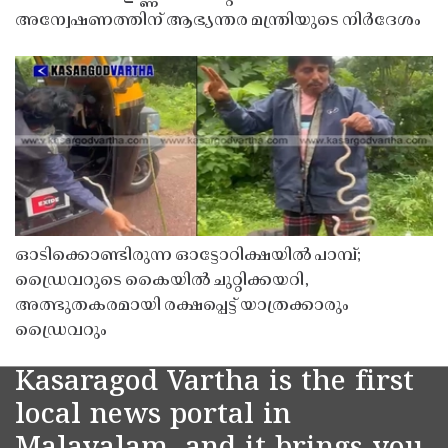
അന്വേഷണത്തിന് ആഭ്യന്തര മന്ത്രിയുടെ നിർദേശം
ഓടിക്കൊണ്ടിരുന്ന ഓട്ടോറിക്ഷയിൽ പാമ്പ്;
ഡ്രൈവറുടെ കൈയിൽ ചുറ്റിക്കയറി,
അത്ഭുതകരമായി രക്ഷപ്പെട്ട് യാത്രക്കാരും
ഡ്രൈവറും
Kasaragod Vartha is the first
local news portal in