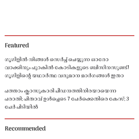
Featured
ഗൂഗിളിൽ നിങ്ങൾ സെർച്ച് ചെയ്യുന്ന ഓരോ
വാക്കിനും പുറകിൽ കോടികളുടെ ബിസിനസുണ്ട്!
ഗൂഗിളിന്റെ യഥാർത്ഥ വരുമാന മാർഗങ്ങൾ ഇതാ
പത്താം ക്ലാസുകാരി പീഡനത്തിനിരയായെന്ന
പരാതി; പിതാവ് ഉൾപ്പെടെ 7 പേർക്കെതിരെ കേസ്; 3
പേർ പിടിയിൽ
Recommended