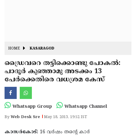
Fitr
May
Day
Eid
Al
Independence
Ad'ha
Day
Onam
HOME
KASARAGOD
J&K
State
ഡ്രൈവറെ തട്ടിക്കൊണ്ടു പോകല്‍:
Haryana
പാദൂര്‍ കുഞ്ഞാമു അടക്കം 13
Assembly
State
Diwali
പേര്‍ക്കെതിരെ വധശ്രമ കേസ്
Elections
Assembly
Christmas
Elections
New-
Year
Republic
Whatsapp Group
Whatsapp Channel
Day
Budget
By
Web Desk Sre
May 18, 2013, 19:52 IST
Delhi
കാസര്‍കോട്:
16 വര്‍ഷം തന്റെ കാര്‍