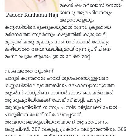
മകന്‍ ഷഹര്‍ബാസിനെയും
ബന്ധു ആരിഫിനെയും
Padoor Kunhamu Haji
മറ്റൊരാളെയും
കസ്റ്റഡിയിലെടുക്കുകയുമായിരുന്നു. ക്രൂരമായ
മര്‍ദനത്തെ തുടര്‍ന്നും കഴുത്തില്‍ കുരുക്കിട്ട്
മുറുക്കിയതു മൂലവും സംസാരിക്കാന്‍ പോലും
കഴിയാത്ത അവസ്ഥയിലുമായിരുന്ന പ്രദീപിനെ
മംഗലാപുരം ആശുപത്രിയിലേക്ക് മാറ്റി.
സംഭവത്തെ തുടര്‍ന്ന്
പാദൂര്‍ കുഞ്ഞാമു ഹാജിയുള്‍പടെയുള്ളവരെ
കസ്റ്റഡിയിലെടുത്തെങ്കിലും ദേഹാസ്വാസ്ഥ്യത്തെ
തുടര്‍ന്ന് പാദൂരിനെ കാസര്‍കോട് കെയര്‍വെല്‍
ആശുപത്രിയിലേക്ക് പോലീസ് മാറ്റി. പാദൂര്‍
ആശുപത്രിയില്‍ നിന്നും പിന്നീട് വീട്ടിലേക്ക് പോയി.
പാദൂരിനെ പോലീസ് രക്ഷപ്പെടാന്‍
അവസരമൊരുക്കിയതായാണ് ആരോപണം.
ഐ.പി.സി. 307 വകുപ്പു പ്രകാരം വധശ്രമത്തിനും 366