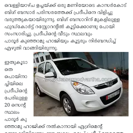
വെള്ളിയാഴ്ച ഉച്ചയ്ക്ക് ഒരു മണിയോടെ കാസര്‍കോട്
Updates
Assembly
Kerala
ബിഗ് ബസാര്‍ പരിസരത്തേക്ക് പ്രദീപിനെ വിളിച്ചു
Polls
Local
Look
വരുത്തുകയായിരുന്നു. ബിഗ് ബസാറിന് മുകളിലുള്ള
ഫുഡ്‌കോര്‍ട്ട് റസ്റ്റോറന്റില്‍ കൂട്ടിക്കൊണ്ടു പോയി
Body
Back
സംസാരിച്ചു. പ്രദീപിന്റെ വീടും സ്ഥലവും
Election
2025
പാദൂര്‍ കുഞ്ഞാമു ഹാജിയും കൂട്ടരും നിര്‍ബന്ധിച്ച്
എഴുതി വാങ്ങിയിരുന്നു.
ഇതുകൂടാ
തെ
പൊയിനാ
ച്ചിയിലെ
പ്രദീപിന്റെ
പേരിലുള്ള
20 സെന്റ്
സ്ഥലം
പാദൂര്‍ കു
ഞ്ഞാമു ഹാജിക്ക് നല്‍കാനായി എഗ്രിമെന്റ്