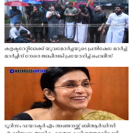
കളക്ടറേറ്റിലേക്ക് യുവമോർച്ചയുടെ പ്രതിഷേധ മാർച്ച്;
മാർച്ചിന് നേരെ ജലപീരങ്കി പ്രയോഗിച്ച് പൊലീസ്
ടൂറിസം ഡയറക്ടർ എം അഞ്ജനയ്ക്ക് ബിആർഡിസി