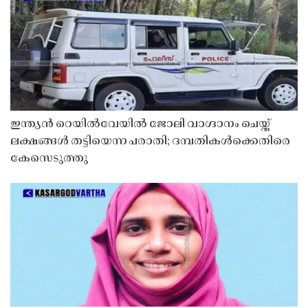
ഇന്ത്യൻ റെയിൽവേയിൽ ജോലി വാഗ്ദാനം ചെയ്ത്
ലക്ഷങ്ങൾ തട്ടിയെന്ന പരാതി; ദമ്പതികൾക്കെതിരെ
കേസെടുത്തു