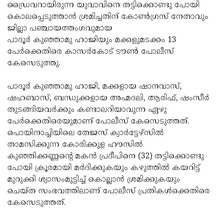
Election
Maha
ഡ്രൈവറായിരുന്ന യുവാവിനെ തട്ടിക്കൊണ്ടു പോയി
കൊലപ്പെടുത്താന്‍ ശ്രമിച്ചതിന് കോണ്‍ഗ്രസ് നേതാവും
Shivarathri
International
ജില്ലാ പഞ്ചായത്തംഗവുമായ
Women's
Anti-
പാദൂര്‍ കുഞ്ഞാമു ഹാജിയും മക്കളുമടക്കം 13
പേര്‍ക്കെതിരെ കാസര്‍കോട് ടൗണ്‍ പോലീസ്
Day
Drug
Attukal
കേസെടുത്തു.
Campaign
Pongala
Holi
പാദൂര്‍ കുഞ്ഞാമു ഹാജി, മക്കളായ ഷാനവാസ്,
2025
2025
IPL
ഷഹബാസ്, ബന്ധുക്കളായ അഹ്മദലി, ആരിഫ്, ഷംസീര്‍
2025
Eid
തുടങ്ങിയവര്‍ക്കും കണ്ടാലറിയാവുന്ന ഏഴു
പേര്‍ക്കെതിരെയുമാണ് പോലീസ് കേസെടുത്തത്.
Al-
Waqf
പൊയിനാച്ചിയിലെ തേജസ് ക്വാര്‍ട്ടേഴ്‌സില്‍
Fitr
Bill
Vishu
താമസിക്കുന്ന കോരിക്കുള ഹൗസില്‍
കുഞ്ഞിക്കണ്ണന്റെ മകന്‍ പ്രദീപിനെ (32) തട്ടിക്കൊണ്ടു
2025
Controversy
Festival
Good
പോയി ക്രൂരമായി മര്‍ദിക്കുകയും കഴുത്തില്‍ കയറിട്ട്
2025
Friday
Easter
മുറുക്കി ശ്വാസംമുട്ടിച്ച് കൊല്ലാന്‍ ശ്രമിക്കുകയും
ചെയ്ത സംഭവത്തിലാണ് പോലീസ് പ്രതികള്‍ക്കെതിരെ
Observance
Sunday
By-
കേസെടുത്തത്.
2025
2025
Election
Bihar