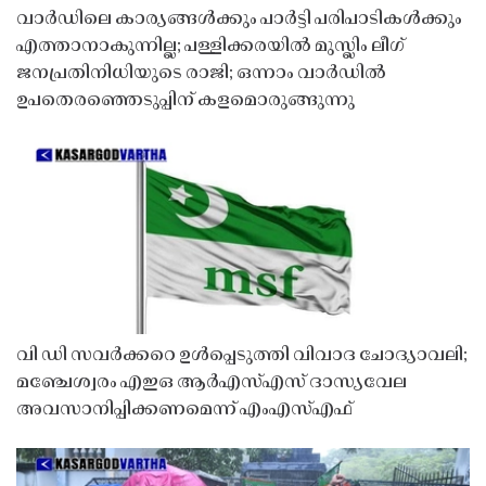
വാർഡിലെ കാര്യങ്ങൾക്കും പാർട്ടി പരിപാടികൾക്കും
എത്താനാകുന്നില്ല; പള്ളിക്കരയിൽ മുസ്ലിം ലീഗ്
ജനപ്രതിനിധിയുടെ രാജി; ഒന്നാം വാർഡിൽ
ഉപതെരഞ്ഞെടുപ്പിന് കളമൊരുങ്ങുന്നു
വി ഡി സവർക്കറെ ഉൾപ്പെടുത്തി വിവാദ ചോദ്യാവലി;
മഞ്ചേശ്വരം എഇഒ ആർഎസ്എസ് ദാസ്യവേല
അവസാനിപ്പിക്കണമെന്ന് എംഎസ്എഫ്