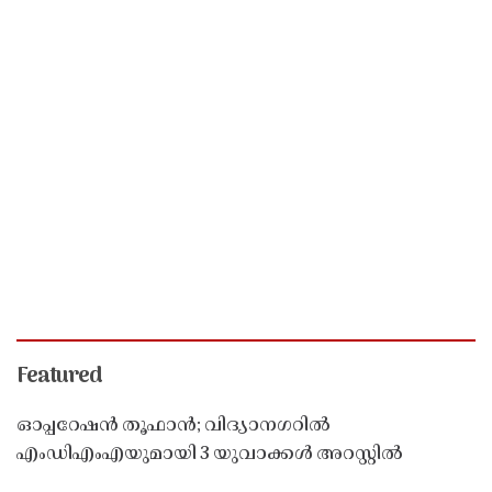
Featured
ഓപ്പറേഷൻ തൂഫാൻ; വിദ്യാനഗറിൽ
എംഡിഎംഎയുമായി 3 യുവാക്കൾ അറസ്റ്റിൽ