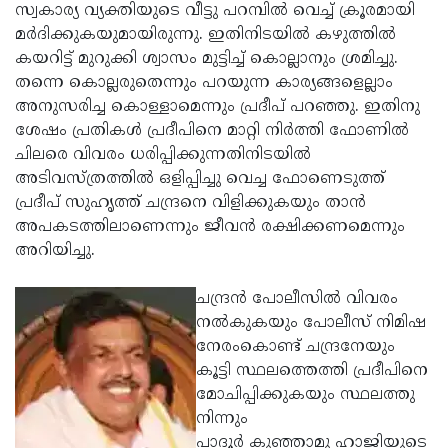
സ്വകാര്യ വ്യക്തിയുടെ വീട്ടു പറമ്പില്‍ വെച്ച് ക്രൂരമായി
മര്‍ദിക്കുകയുമായിരുന്നു. ഇതിനിടയില്‍ കഴുത്തില്‍
കയറിട്ട് മുറുക്കി ശ്വാസം മുട്ടിച്ച് കൊല്ലാനും ശ്രമിച്ചു.
തന്നെ കൊല്ലരുതെന്നും പറയുന്ന കാര്യങ്ങളെല്ലാം
അനുസരിച്ച കൊള്ളാമെന്നും പ്രദീപ് പറഞ്ഞു. ഇതിനു
ശേഷം പ്രതികള്‍ പ്രദീപിനെ മാറ്റി നിര്‍ത്തി ഫോണില്‍
ചിലരെ വിവരം ധരിപ്പിക്കുന്നതിനിടയില്‍
അടിവസ്ത്രത്തില്‍ ഒളിപ്പിച്ചു വെച്ച ഫോണെടുത്ത്
പ്രദീപ് സുഹൃത്ത് ചന്ദ്രനെ വിളിക്കുകയും താന്‍
അപകടത്തിലാണെന്നും ജീവന്‍ രക്ഷിക്കണമെന്നും
അറിയിച്ചു.
ചന്ദ്രന്‍ പോലീസില്‍ വിവരം
നല്‍കുകയും പോലീസ് നിമിഷ
നേരംകൊണ്ട് ചന്ദ്രനേയും
കൂട്ടി സ്ഥലത്തെത്തി പ്രദീപിനെ
മോചിപ്പിക്കുകയും സ്ഥലത്തു
നിന്നും
പാദൂര്‍ കുഞ്ഞാമു ഹാജിയുടെ