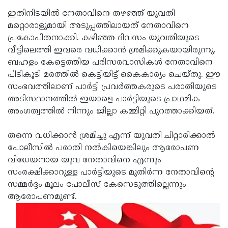
ഇതിനിടയില്‍ നേതാവിനെ തഴഞ്ഞ് യുവതി
മറ്റൊരാളുമായി അടുപ്പത്തിലായത് നേതാവിനെ
പ്രകോപിതനാക്കി. കഴിഞ്ഞ ദിവസം യുവതിയുടെ
വീട്ടിലെത്തി ഇവരെ വധിക്കാന്‍ ശ്രമിക്കുകയായിരുന്നു.
ബഹളം കേട്ടെത്തിയ പരിസരവാസികള്‍ നേതാവിനെ
പിടികൂടി മരത്തില്‍ കെട്ടിയിട്ട് കൈകാര്യം ചെയ്തു. ഈ
സംഭവത്തിലാണ് പാര്‍ട്ടി പ്രവര്‍ത്തകരുടെ പരാതിയുടെ
അടിസ്ഥാനത്തില്‍ ഇയാളെ പാര്‍ട്ടിയുടെ പ്രാഥമിക
അംഗത്വത്തില്‍ നിന്നും ജില്ലാ കമ്മിറ്റി പുറത്താക്കിയത്.
തന്നെ വധിക്കാന്‍ ശ്രമിച്ചു എന്ന് യുവതി ചിറ്റാരിക്കാല്‍
പോലീസില്‍ പരാതി നല്‍കിയെങ്കിലും ആരോപണ
വിധേയനായ യുവ നേതാവിനെ എന്നും
സംരക്ഷിക്കാറുള്ള പാര്‍ട്ടിയുടെ മുതിര്‍ന്ന നേതാവിന്റെ
സമ്മര്‍ദ്ദം മൂലം പോലീസ് കേസെടുത്തില്ലെന്നും
ആരോപണമുണ്ട്.