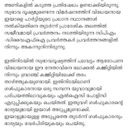
അണികളില്‍ കടുത്ത പ്രതിഷേധം ഉണ്ടാക്കിയിരുന്നു.
Updates
Assembly
Kerala
സ്വഭാവ ദൂഷ്യമുണ്ടെന്ന വിമര്‍ഷനത്തിന് വിധേയനായ
Polls
Local
Look
ഇയാളെ പാര്‍ട്ടിയുടെ പ്രധാന സ്ഥാനങ്ങള്‍
നല്‍കിയതിനെ തുടര്‍ന്ന് പ്രാദേശിക തലത്തില്‍
Body
Back
സജീവമായി പ്രവര്‍ത്തനം നടത്തിയിരുന്ന സിപിഎം
Election
2025
-ഡിവൈഎഫ്ഐ പ്രവര്‍ത്തകര്‍ പ്രവര്‍ത്തനങ്ങളില്‍
നിന്നും അകന്നുനിന്നിരുന്നു.
ഇതിനിടയില്‍ സ്വഭാവദൂഷ്യത്തിന് പലവട്ടം ആരോപണ
വിധേയനായ ഈ നേതാവിനെ ലോക്കല്‍ കമ്മിറ്റിയില്‍
നിന്നും ബ്രാഞ്ച് കമ്മിറ്റിയിലേക്ക് തരം
താഴ്ത്തുകയുണ്ടായി. ഇതിനിടയിലാണ്
ഗള്‍ഫുകാരനായ ഒരു സമ്പന്ന യുവാവുമായി
പരിചയത്തിലാവുകയും എല്‍ഐസി പോളിസി
എടുപ്പിക്കുകയും ചെയ്തത്. ഇതുവഴി ഗള്‍ഫുകാരന്റെ
ഭാര്യയുമായി ഇയാള്‍ അടുപ്പമുണ്ടാക്കി.
ഇയാളുമായുള്ള അടുപ്പത്തെ തുടര്‍ന്ന് ഗള്‍ഫുകാരനും
ഭാര്യയും വേര്‍പിരിയുകയും ചെയ്തു.