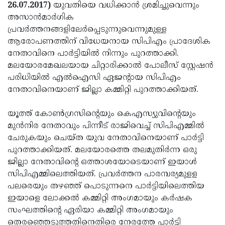
Election
Maha
26.07.2017)
യുവതിയെ വധിക്കാന്‍ ശ്രമിച്ചുവെന്നും
അസാന്‍മാര്‍ഗിക
Shivarathri
International
പ്രവര്‍ത്തനങ്ങളിലേര്‍പ്പെടുന്നുവെന്നുമുള്ള
Women's
Anti-
ആരോപണത്തിന് വിധേയനായ സിപിഎം പ്രാദേശിക
നേതാവിനെ പാര്‍ട്ടിയില്‍ നിന്നും പുറത്താക്കി.
Day
Drug
Attukal
മലയോരമേഖലയായ ചിറ്റാരിക്കാല്‍ പോലീസ് സ്റ്റേഷന്‍
Campaign
Pongala
Holi
പരിധിയില്‍ എല്‍ഐസി ഏജന്റായ സിപിഎം
നേതാവിനെയാണ് ജില്ലാ കമ്മിറ്റി പുറത്താക്കിയത്.
2025
2025
IPL
2025
Eid
യൂത്ത് കോണ്‍ഗ്രസിന്റെയും കെഎസ്യുവിന്റെയും
മുന്‍നിര നേതാവും പിന്നീട് രാജിവെച്ച് സിപിഎമ്മില്‍
Al-
Waqf
ചേരുകയും ചെയ്ത യുവ നേതാവിനെയാണ് പാര്‍ട്ടി
Fitr
Bill
Vishu
പുറത്താക്കിയത്. മലയോരത്തെ തലമുതിര്‍ന്ന ഒരു
ജില്ലാ നേതാവിന്റെ ഒത്താശയോടെയാണ് ഇയാള്‍
2025
Controversy
Festival
Good
സിപിഎമ്മിലെത്തിയത്. പ്രവര്‍ത്തന പാരമ്പര്യമുളള
2025
Friday
Easter
പലരെയും തഴഞ്ഞ് പൊടുന്നനെ പാര്‍ട്ടിയിലെത്തിയ
ഇയാളെ ലോക്കല്‍ കമ്മിറ്റി അംഗമായും കര്‍ഷക
Observance
Sunday
By-
സംഘത്തിന്റെ ഏരിയാ കമ്മിറ്റി അംഗമായും
2025
2025
Election
Bihar
തെരഞ്ഞെടുത്തതിനെതിരെ നേരത്തേ പാര്‍ട്ടി