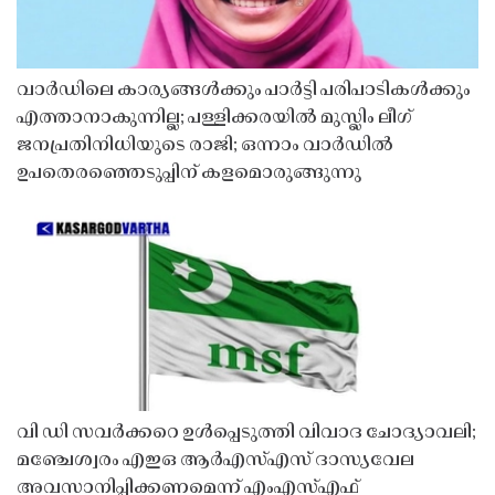
വാർഡിലെ കാര്യങ്ങൾക്കും പാർട്ടി പരിപാടികൾക്കും
എത്താനാകുന്നില്ല; പള്ളിക്കരയിൽ മുസ്ലിം ലീഗ്
ജനപ്രതിനിധിയുടെ രാജി; ഒന്നാം വാർഡിൽ
ഉപതെരഞ്ഞെടുപ്പിന് കളമൊരുങ്ങുന്നു
വി ഡി സവർക്കറെ ഉൾപ്പെടുത്തി വിവാദ ചോദ്യാവലി;
മഞ്ചേശ്വരം എഇഒ ആർഎസ്എസ് ദാസ്യവേല
അവസാനിപ്പിക്കണമെന്ന് എംഎസ്എഫ്