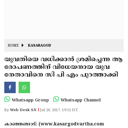
Fitr
May
Day
Eid
Al
Independence
Ad'ha
Day
Onam
HOME
KASARAGOD
J&K
State
യുവതിയെ വധിക്കാന്‍ ശ്രമിച്ചെന്ന ആ
Haryana
രോപണത്തിന് വിധേയനായ യുവ
Assembly
State
Diwali
നേതാവിനെ സി പി എം പുറത്താക്കി
Elections
Assembly
Christmas
Elections
New-
Year
Republic
Whatsapp Group
Whatsapp Channel
Day
Budget
By
Web Desk SN
Jul 26, 2017, 19:52 IST
Delhi
കാഞ്ഞങ്ങാട്: (www.kasargodvartha.com