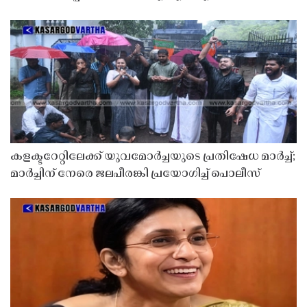
കളക്ടറേറ്റിലേക്ക് യുവമോർച്ചയുടെ പ്രതിഷേധ മാർച്ച്;
മാർച്ചിന് നേരെ ജലപീരങ്കി പ്രയോഗിച്ച് പൊലീസ്