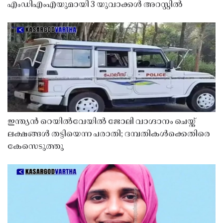
എംഡിഎംഎയുമായി 3 യുവാക്കൾ അറസ്റ്റിൽ
ഇന്ത്യൻ റെയിൽവേയിൽ ജോലി വാഗ്ദാനം ചെയ്ത്
ലക്ഷങ്ങൾ തട്ടിയെന്ന പരാതി; ദമ്പതികൾക്കെതിരെ
കേസെടുത്തു