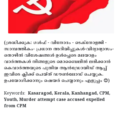
(ശ്രദ്ധിക്കുക: ഗൾഫ് - വിനോദം - ടെക്നോളജി -
സാമ്പത്തികം- പ്രധാന അറിയിപ്പുകൾ-വിദ്യാഭ്യാസം-
തൊഴിൽ വിശേഷങ്ങൾ ഉൾപ്പെടെ മലയാളം
വാർത്തകൾ നിങ്ങളുടെ മൊബൈലിൽ ലഭിക്കാൻ
കെവാർത്തയുടെ പുതിയ ആൻഡ്രോയിഡ് ആപ്പ്
ഇവിടെ ക്ലിക്ക് ചെയ്ത് ഡൗൺലോഡ് ചെയ്യുക.
ഉപയോഗിക്കാനും ഷെയർ ചെയ്യാനും എളുപ്പം 😊)
Keywords:
Kasaragod, Kerala, Kanhangad, CPM,
Youth, Murder attempt case accused expelled
from CPM