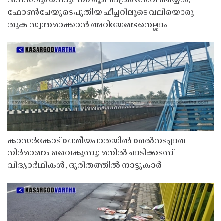
ദിവസവും വെറും 100 രൂപ മാത്രം സേവ് ചെയ്യാം;
ഫോൺപേയുടെ പുതിയ ഫീച്ചറിലൂടെ വലിയൊരു
തുക സ്വന്തമാക്കാൻ അറിയേണ്ടതെല്ലാം
കാസർകോട് ദേശീയപാതയിൽ മേൽനടപ്പാത
നിർമാണം വൈകുന്നു; മതിൽ ചാടിക്കടന്ന്
വിദ്യാർഥികൾ, ദുരിതത്തിൽ നാട്ടുകാർ