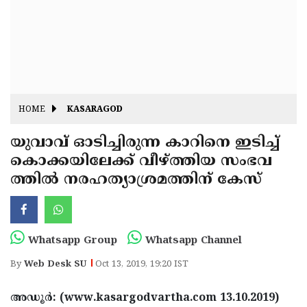
Fitr
May
Day
Eid
Al
Independence
Ad'ha
Day
Onam
HOME
KASARAGOD
J&K
State
യുവാവ് ഓടിച്ചിരുന്ന കാറിനെ ഇടിച്ച്
Haryana
കൊക്കയിലേക്ക് വീഴ്ത്തിയ സംഭവ
Assembly
State
Diwali
ത്തില്‍ നരഹത്യാശ്രമത്തിന് കേസ്
Elections
Assembly
Christmas
Elections
New-
Year
Republic
Whatsapp Group
Whatsapp Channel
Day
Budget
By
Web Desk SU
Oct 13, 2019, 19:20 IST
Delhi
അഡൂര്‍: (www.kasargodvartha.com 13.10.2019)