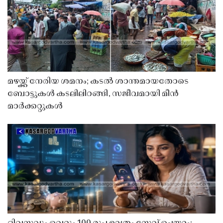
മഴയ്ക്ക് നേരിയ ശമനം; കടൽ ശാന്തമായതോടെ
ബോട്ടുകൾ കടലിലിറങ്ങി, സജീവമായി മീൻ
മാർക്കറ്റുകൾ