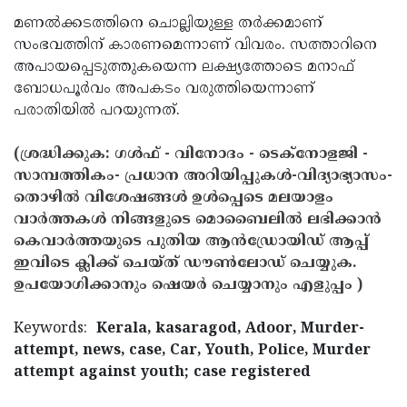
മണല്‍ക്കടത്തിനെ ചൊല്ലിയുള്ള തര്‍ക്കമാണ്
സംഭവത്തിന് കാരണമെന്നാണ് വിവരം. സത്താറിനെ
അപായപ്പെടുത്തുകയെന്ന ലക്ഷ്യത്തോടെ മനാഫ്
ബോധപൂര്‍വം അപകടം വരുത്തിയെന്നാണ്
പരാതിയില്‍ പറയുന്നത്.
(ശ്രദ്ധിക്കുക: ഗൾഫ് - വിനോദം - ടെക്നോളജി -
സാമ്പത്തികം- പ്രധാന അറിയിപ്പുകൾ-വിദ്യാഭ്യാസം-
തൊഴിൽ വിശേഷങ്ങൾ ഉൾപ്പെടെ മലയാളം
വാർത്തകൾ നിങ്ങളുടെ മൊബൈലിൽ ലഭിക്കാൻ
കെവാർത്തയുടെ പുതിയ ആൻഡ്രോയിഡ് ആപ്പ്
ഇവിടെ ക്ലിക്ക് ചെയ്ത് ഡൗൺലോഡ് ചെയ്യുക.
ഉപയോഗിക്കാനും ഷെയർ ചെയ്യാനും എളുപ്പം )
Keywords:
Kerala, kasaragod, Adoor, Murder-
attempt, news, case, Car, Youth, Police, Murder
attempt against youth; case registered