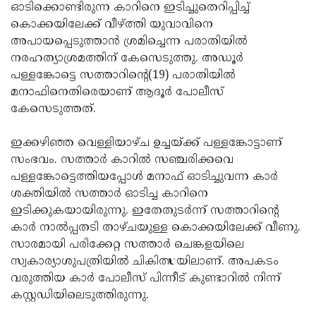
Election
Maha
ഓടിക്കൊണ്ടിരുന്ന കാറിനെ ഇടിച്ചുതെറിപ്പിച്ച്
കൊക്കയിലേക്ക് വീഴ്ത്തി യുവാവിനെ
Shivarathri
International
അപായപ്പെടുത്താന്‍ ശ്രമിച്ചെന്ന പരാതിയില്‍
Women's
Anti-
നരഹത്യാശ്രമത്തിന് കേസെടുത്തു. അഡൂര്‍
പള്ളങ്കോട്ടെ സത്താറിന്റെ(19) പരാതിയില്‍
Day
Drug
Attukal
മനാഫിനെതിരെയാണ് ആദൂര്‍ പോലീസ്
Campaign
Pongala
Holi
കേസെടുത്തത്.
2025
2025
IPL
ഇക്കഴിഞ്ഞ വെള്ളിയാഴ്ച ഉച്ചയ്ക്ക് പള്ളങ്കോട്ടാണ്
2025
Eid
സംഭവം. സത്താര്‍ കാറില്‍ സഞ്ചരിക്കവെ
പള്ളങ്കോട്ടെത്തിയപ്പോള്‍ മനാഫ് ഓടിച്ചുവന്ന കാര്‍
Al-
Waqf
ശക്തിയില്‍ സത്താര്‍ ഓടിച്ച കാറിനെ
Fitr
Bill
Vishu
ഇടിക്കുകയായിരുന്നു. ഇതേതുടര്‍ന്ന് സത്താറിന്റെ
കാര്‍ നാല്‍പ്പതടി താഴ്ചയുള്ള കൊക്കയിലേക്ക് വീണു.
2025
Controversy
Festival
Good
സാരമായി പരിക്കേറ്റ സത്താര്‍ ചെങ്കളയിലെ
2025
Friday
Easter
സ്വകാര്യാശുപത്രിയില്‍ ചികിത്സയിലാണ്. അപകടം
വരുത്തിയ കാര്‍ പോലീസ് പിന്നീട് കുണ്ടാറില്‍ നിന്ന്
Observance
Sunday
By-
കസ്റ്റഡിയിലെടുത്തിരുന്നു.
2025
2025
Election
Bihar