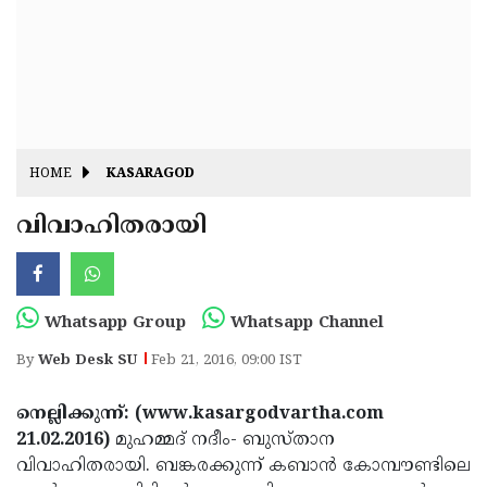
Fitr
May
Day
Eid
Al
Independence
Ad'ha
Day
Onam
HOME
KASARAGOD
J&K
State
വിവാഹിതരായി
Haryana
Assembly
State
Diwali
Elections
Assembly
Christmas
Whatsapp Group
Whatsapp Channel
Elections
New-
By
Web Desk SU
Feb 21, 2016, 09:00 IST
Year
Republic
നെല്ലിക്കുന്ന്: (www.kasargodvartha.com
Day
Budget
21.02.2016)
മുഹമ്മദ് നദീം- ബുസ്താന
Delhi
വിവാഹിതരായി. ബങ്കരക്കുന്ന് കബാന്‍ കോമ്പൗണ്ടിലെ