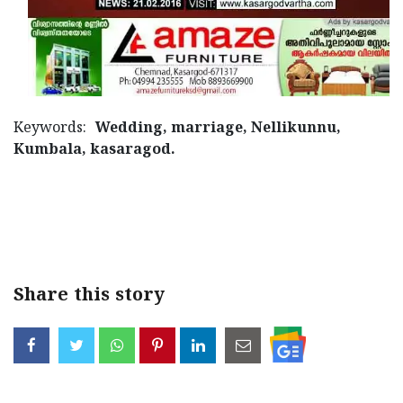
Updates
Assembly
Kerala
Polls
Local
Look
Body
Back
Election
2025
Keywords:
Wedding, marriage, Nellikunnu,
Kumbala, kasaragod.
Share this story