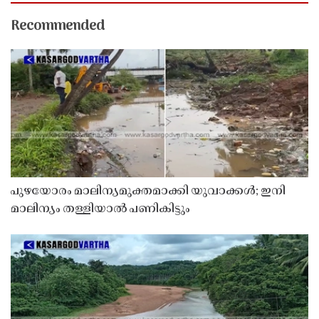
Recommended
പുഴയോരം മാലിന്യമുക്തമാക്കി യുവാക്കൾ; ഇനി
മാലിന്യം തള്ളിയാൽ പണികിട്ടും