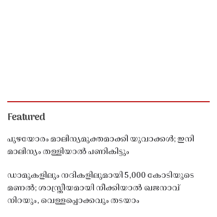
Featured
പുഴയോരം മാലിന്യമുക്തമാക്കി യുവാക്കൾ; ഇനി
മാലിന്യം തള്ളിയാൽ പണികിട്ടും
ഡാമുകളിലും നദികളിലുമായി 5,000 കോടിയുടെ
മണൽ; ശാസ്ത്രീയമായി നീക്കിയാൽ ഖജനാവ്
നിറയും, വെള്ളപ്പൊക്കവും തടയാം