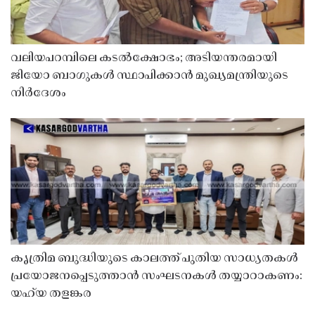
വലിയപറമ്പിലെ കടൽക്ഷോഭം; അടിയന്തരമായി
ജിയോ ബാഗുകൾ സ്ഥാപിക്കാൻ മുഖ്യമന്ത്രിയുടെ
നിർദേശം
കൃത്രിമ ബുദ്ധിയുടെ കാലത്ത് പുതിയ സാധ്യതകൾ
പ്രയോജനപ്പെടുത്താൻ സംഘടനകൾ തയ്യാറാകണം:
യഹ്‌യ തളങ്കര