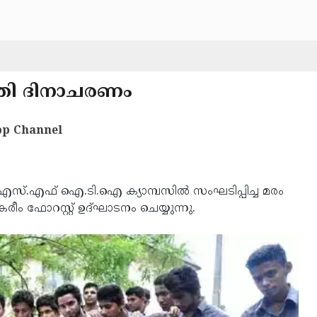
തി ദിനാചരണം
p Channel
സ്.എഫ് ഐ.ടി.ഐ ക്യാമ്പസില്‍ സംഘടിപ്പിച്ച മരം
‍ കരീം ഫോറസ്റ്റ് ഉദ്ഘാടനം ചെയ്യുന്നു.