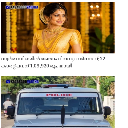
സ്വർണവിലയിൽ രണ്ടാം ദിനവും വർധനവ്; 22
കാരറ്റ് പവന് 1,09,920 രൂപയായി