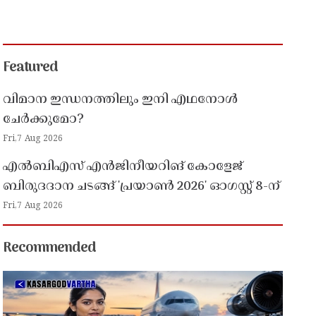
Featured
വിമാന ഇന്ധനത്തിലും ഇനി എഥനോൾ
ചേർക്കുമോ?
Fri,7 Aug 2026
എൽബിഎസ് എൻജിനീയറിങ് കോളേജ്
ബിരുദദാന ചടങ്ങ് 'പ്രയാൺ 2026' ഓഗസ്റ്റ് 8-ന്
Fri,7 Aug 2026
Recommended