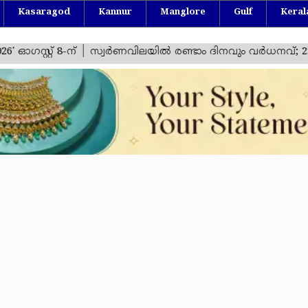
Kasaragod
Kannur
Manglore
Gulf
Keral