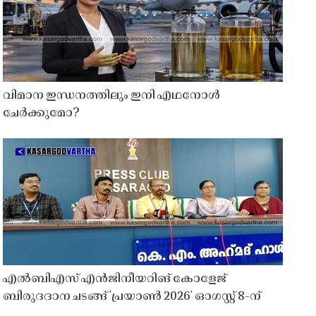
വിമാന ഇന്ധനത്തിലും ഇനി എഥനോൾ
ചേർക്കുമോ?
എൽബിഎസ് എൻജിനീയറിങ് കോളേജ്
ബിരുദദാന ചടങ്ങ് 'പ്രയാൺ 2026' ഓഗസ്റ്റ് 8-ന്