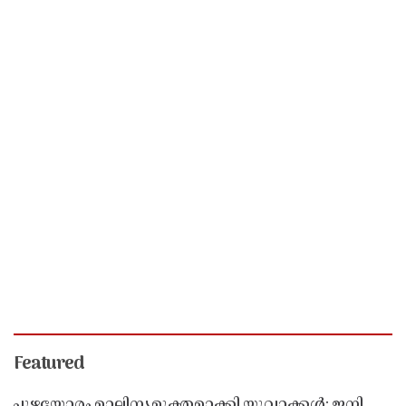
Featured
പുഴയോരം മാലിന്യമുക്തമാക്കി യുവാക്കൾ; ഇനി