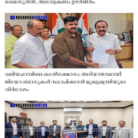
മൈസൂരിൽ, അന്വേഷണം ഊർജിതം
വലിയപറമ്പിലെ കടൽക്ഷോഭം; അടിയന്തരമായി
ജിയോ ബാഗുകൾ സ്ഥാപിക്കാൻ മുഖ്യമന്ത്രിയുടെ
നിർദേശം