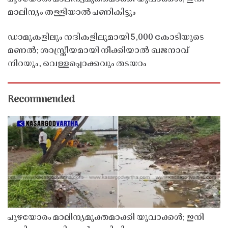
മാലിന്യം തള്ളിയാൽ പണികിട്ടും
ഡാമുകളിലും നദികളിലുമായി 5,000 കോടിയുടെ
മണൽ; ശാസ്ത്രീയമായി നീക്കിയാൽ ഖജനാവ്
നിറയും, വെള്ളപ്പൊക്കവും തടയാം
Recommended
പുഴയോരം മാലിന്യമുക്തമാക്കി യുവാക്കൾ; ഇനി