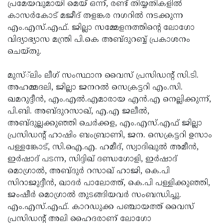
Election
പ്രമേയവുമായി മെയ് ഒന്ന്, രണ്ട് തിയ്യതികളില്‍
Maha
കാസര്‍കോട് മജീദ് തളങ്കര നഗറില്‍ നടക്കുന്ന
Shivarathri
International
എം.എസ്.എഫ്. ജില്ലാ സമ്മേളനത്തിന്റെ ലോഗോ
Women's
വിദ്യാഭ്യാസ മന്ത്രി പി.കെ അബ്ദുറബ്ബ് പ്രകാശനം
Anti-
ചെയ്തു.
Day
Drug
Attukal
Campaign
Pongala
മുസ്്‌ലിം ലീഗ് സംസ്ഥാന വൈസ് പ്രസിഡന്റ് സി.ടി.
Holi
അഹമ്മദലി, ജില്ലാ ജനറല്‍ സെക്രട്ടറി എം.സി.
2025
2025
IPL
ഖമറുദ്ദീന്‍, എം.എല്‍.എമാരായ എന്‍.എ നെല്ലിക്കുന്ന്,
2025
പി.ബി. അബ്ദുറസാഖ്, എ.എ ജലീല്‍,
Eid
അബ്ദുല്ലക്കുഞ്ഞി ചെര്‍ക്കള, എം.എസ്.എഫ് ജില്ലാ
Al-
Waqf
പ്രസിഡന്റ് ഹാഷിം ബംബ്രാണി, ജന. സെക്രട്ടറി ഉസാം
Fitr
Bill
പള്ളങ്കോട്, സി.ഐ.എ. ഹമീദ്, സ്വാദിഖുല്‍ അമീന്‍,
Vishu
ഇര്‍ഷാദ് പടന്ന, സിദ്ദിഖ് ദണ്ഡഗോളി, ഇര്‍ഷാദ്
2025
Controversy
Festival
Good
മൊഗ്രാല്‍, അബ്ദുര്‍ റസാഖ് ഹാജി, കെ.പി
2025
Friday
സിറാജുദ്ദീന്‍, ഖാദര്‍ പാലോത്ത്, കെ.പി പള്ളിക്കുഞ്ഞി,
Easter
ജംഷീര്‍ മൊഗ്രാല്‍ തുടങ്ങിയവര്‍ സംബന്ധിച്ചു.
Observance
Sunday
By-
എം.എസ്.എഫ്. കാറഡുക്ക പഞ്ചായത്ത് വൈസ്
2025
2025
Election
പ്രസിഡന്റ് അലി ഹൈദരാണ് ലോഗോ
Bihar