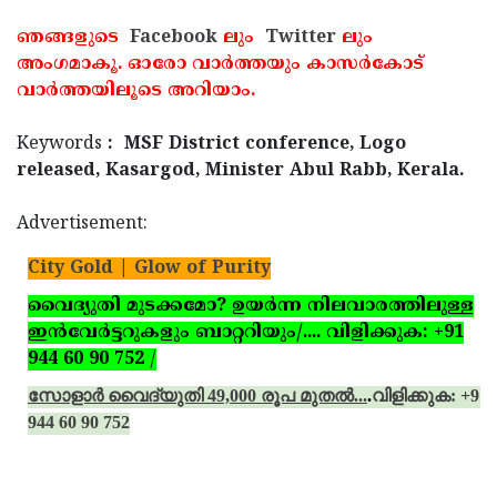
ഞങ്ങളുടെ
Facebook
ലും
Twitter
ലും
അംഗമാകൂ. ഓരോ വാര്‍ത്തയും കാസര്‍കോട്
വാര്‍ത്തയിലൂടെ അറിയാം.
Keywords
: MSF District conference, Logo
released, Kasargod, Minister Abul Rabb, Kerala.
Advertisement:
City Gold | Glow of Purity
വൈദ്യുതി മുടക്കമോ? ഉയര്‍ന്ന നിലവാരത്തിലുള്ള
ഇന്‍വേര്‍ട്ടറുകളും ബാറ്ററിയും/.... വിളിക്കുക: +91
944 60 90 752
/
സോളാര്‍ വൈദ്യുതി 49,000 രൂപ മുതല്‍...
.
വിളിക്കുക: +91
944 60 90 752