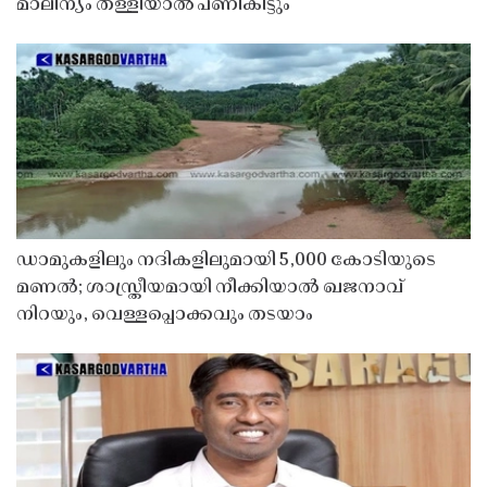
മാലിന്യം തള്ളിയാൽ പണികിട്ടും
ഡാമുകളിലും നദികളിലുമായി 5,000 കോടിയുടെ
മണൽ; ശാസ്ത്രീയമായി നീക്കിയാൽ ഖജനാവ്
നിറയും, വെള്ളപ്പൊക്കവും തടയാം