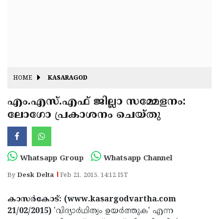
Fitr
May
Day
Eid
Al
Independence
Ad'ha
Day
Onam
HOME
KASARAGOD
J&K
State
എം.എസ്.എഫ് ജില്ലാ സമ്മേളനം:
Haryana
ലോഗോ പ്രകാശനം ചെയ്തു
Assembly
State
Diwali
Elections
Assembly
Christmas
Elections
New-
Whatsapp Group
Whatsapp Channel
Year
Republic
By
Desk Delta
Feb 21, 2015, 14:12 IST
Day
Budget
കാസര്‍കോട്: (www.kasargodvartha.com
Delhi
21/02/2015)
'വിദ്യാര്‍ഥിത്വം ഉയര്‍ത്തുക' എന്ന