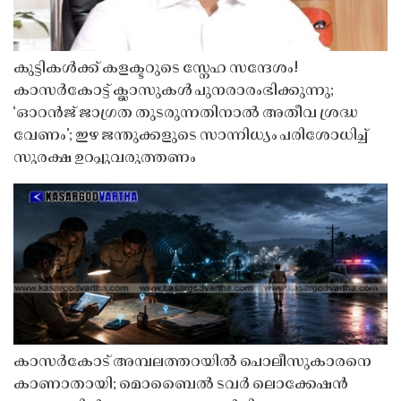
കുട്ടികൾക്ക് കളക്ടറുടെ സ്നേഹ സന്ദേശം!
കാസർകോട്ട് ക്ലാസുകൾ പുനരാരംഭിക്കുന്നു;
‘ഓറൻജ് ജാഗ്രത തുടരുന്നതിനാൽ അതീവ ശ്രദ്ധ
വേണം’; ഇഴ ജന്തുക്കളുടെ സാന്നിധ്യം പരിശോധിച്ച്
സുരക്ഷ ഉറപ്പുവരുത്തണം
കാസർകോട് അമ്പലത്തറയിൽ പൊലീസുകാരനെ
കാണാതായി; മൊബൈൽ ടവർ ലൊക്കേഷൻ