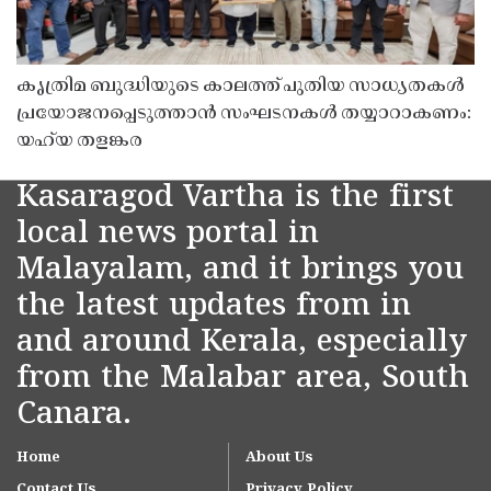
കൃത്രിമ ബുദ്ധിയുടെ കാലത്ത് പുതിയ സാധ്യതകൾ
പ്രയോജനപ്പെടുത്താൻ സംഘടനകൾ തയ്യാറാകണം:
യഹ്‌യ തളങ്കര
Kasaragod Vartha is the first
local news portal in
Malayalam, and it brings you
the latest updates from in
and around Kerala, especially
from the Malabar area, South
Canara.
Home
About Us
Contact Us
Privacy Policy