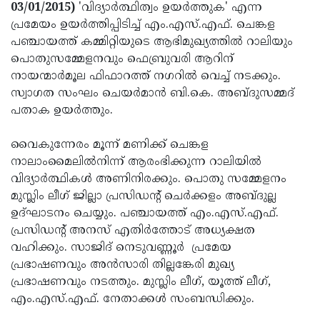
Election
Maha
03/01/2015)
'വിദ്യാര്‍ത്ഥിത്വം ഉയര്‍ത്തുക' എന്ന
പ്രമേയം ഉയര്‍ത്തിപ്പിടിച്ച് എം.എസ്.എഫ്. ചെങ്കള
Shivarathri
International
പഞ്ചായത്ത് കമ്മിറ്റിയുടെ ആഭിമുഖ്യത്തില്‍ റാലിയും
Women's
Anti-
പൊതുസമ്മേളനവും ഫെബ്രുവരി ആറിന്
നായന്മാര്‍മൂല ഫിഫാറത്ത് നഗറില്‍ വെച്ച് നടക്കും.
Day
Drug
Attukal
സ്വാഗത സംഘം ചെയര്‍മാന്‍ ബി.കെ. അബ്ദുസമ്മദ്
Campaign
Pongala
Holi
പതാക ഉയര്‍ത്തും.
2025
2025
IPL
വൈകുന്നേരം മൂന്ന് മണിക്ക് ചെങ്കള
2025
Eid
നാലാംമൈലില്‍നിന്ന് ആരംഭിക്കുന്ന റാലിയില്‍
വിദ്യാര്‍ത്ഥികള്‍ അണിനിരക്കും. പൊതു സമ്മേളനം
Al-
Waqf
മുസ്ലിം ലീഗ് ജില്ലാ പ്രസിഡന്റ് ചെര്‍ക്കളം അബ്ദുല്ല
Fitr
Bill
Vishu
ഉദ്ഘാടനം ചെയ്യും. പഞ്ചായത്ത് എം.എസ്.എഫ്.
പ്രസിഡന്റ് അനസ് എതിര്‍ത്തോട് അധ്യക്ഷത
2025
Controversy
Festival
Good
വഹിക്കും. സാജിദ് നെടുവണ്ണൂര്‍ പ്രമേയ
2025
Friday
Easter
പ്രഭാഷണവും അന്‍സാരി തില്ലങ്കേരി മുഖ്യ
പ്രഭാഷണവും നടത്തും. മുസ്ലിം ലീഗ്, യൂത്ത് ലീഗ്,
Observance
Sunday
By-
എം.എസ്.എഫ്. നേതാക്കള്‍ സംബന്ധിക്കും.
2025
2025
Election
Bihar