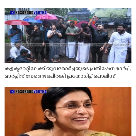
കളക്ടറേറ്റിലേക്ക് യുവമോർച്ചയുടെ പ്രതിഷേധ മാർച്ച്;
മാർച്ചിന് നേരെ ജലപീരങ്കി പ്രയോഗിച്ച് പൊലീസ്