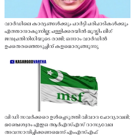
വാർഡിലെ കാര്യങ്ങൾക്കും പാർട്ടി പരിപാടികൾക്കും
എത്താനാകുന്നില്ല; പള്ളിക്കരയിൽ മുസ്ലിം ലീഗ്
ജനപ്രതിനിധിയുടെ രാജി; ഒന്നാം വാർഡിൽ
ഉപതെരഞ്ഞെടുപ്പിന് കളമൊരുങ്ങുന്നു
വി ഡി സവർക്കറെ ഉൾപ്പെടുത്തി വിവാദ ചോദ്യാവലി;
മഞ്ചേശ്വരം എഇഒ ആർഎസ്എസ് ദാസ്യവേല
അവസാനിപ്പിക്കണമെന്ന് എംഎസ്എഫ്