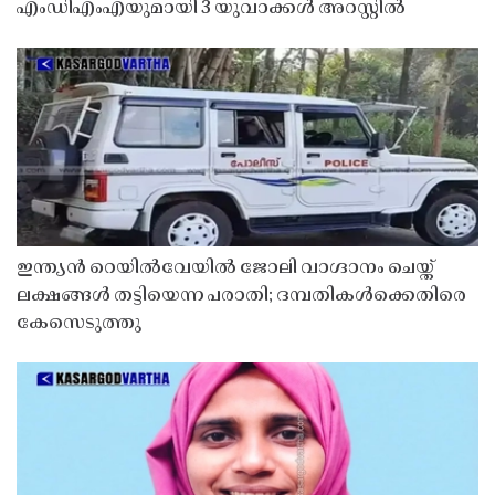
എംഡിഎംഎയുമായി 3 യുവാക്കൾ അറസ്റ്റിൽ
ഇന്ത്യൻ റെയിൽവേയിൽ ജോലി വാഗ്ദാനം ചെയ്ത്
ലക്ഷങ്ങൾ തട്ടിയെന്ന പരാതി; ദമ്പതികൾക്കെതിരെ
കേസെടുത്തു