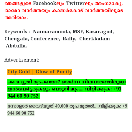
ഞങ്ങളുടെ
Facebook
ലും
Twitter
ലും അംഗമാകൂ.
ഓരോ വാര്‍ത്തയും കാസര്‍കോട് വാര്‍ത്തയിലൂടെ
അറിയാം.
Keywords
: Naimaramoola, MSF, Kasaragod,
Chengala, Conference, Rally, Cherkkalam
Abdulla.
Advertisement:
City Gold | Glow of Purity
വൈദ്യുതി മുടക്കമോ? ഉയര്‍ന്ന നിലവാരത്തിലുള്ള
ഇന്‍വേര്‍ട്ടറുകളും ബാറ്ററിയും.... വിളിക്കുക: +91
944 60 90 752
സോളാര്‍ വൈദ്യുതി 49,000 രൂപ മുതല്‍...
.
വിളിക്കുക: +91
944 60 90 752