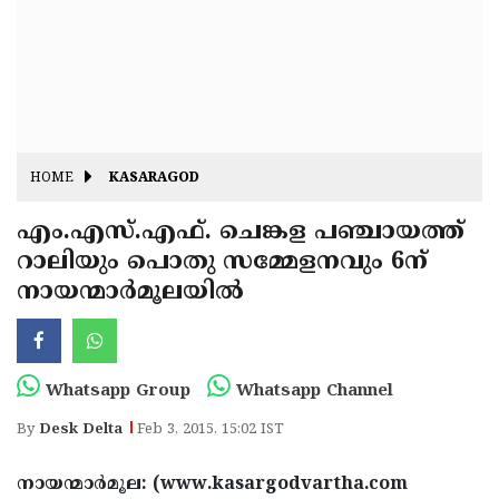
Fitr
May
Day
Eid
Al
Independence
Ad'ha
Day
Onam
HOME
KASARAGOD
J&K
State
എം.എസ്.എഫ്. ചെങ്കള പഞ്ചായത്ത്
Haryana
റാലിയും പൊതു സമ്മേളനവും 6ന്
Assembly
State
Diwali
നായന്മാര്‍മൂലയില്‍
Elections
Assembly
Christmas
Elections
New-
Year
Republic
Whatsapp Group
Whatsapp Channel
Day
Budget
By
Desk Delta
Feb 3, 2015, 15:02 IST
Delhi
നായന്മാര്‍മൂല: (www.kasargodvartha.com