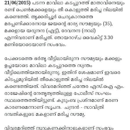
Election
Maha
21/06/2015)
പടന്ന മാവിലാ കടപ്പുറത്ത് മാതാവിനെയും
രണ്ട് പെണ്‍മക്കളെയും തീ കൊളുത്തി മരിച്ച നിലയില്‍
Shivarathri
International
കണ്ടെത്തി. തൃക്കരിപ്പൂര്‍ ചെറുകാനത്തെ
Women's
Anti-
മരപ്പണിക്കാരനായ ജയന്റെ ഭാര്യ സൗമ്യയും (35),
മക്കളായ യദുനന്ദ (എട്ട്), ദേവനന്ദ (നാല്)
Day
Drug
Attukal
എന്നിവരാണ് മരിച്ചത്. ഞായറാഴ്ച വൈകിട്ട് 3.30
Campaign
Pongala
Holi
മണിയോടെയാണ് സംഭവം.
2025
2025
IPL
പേക്കടത്തെ ഭര്‍തൃ വീട്ടിലായിരുന്ന സൗമ്യയും മക്കളും
2025
Eid
ഉച്ചയോടെ മാവിലാ കടപ്പുറത്തെ സ്വന്തം
വീട്ടിലെത്തിയതായിരുന്നു. ഇതിന് ശേഷമാണ് ഇവരെ
Al-
Waqf
കിടപ്പുമുറിയില്‍ തീകൊളുത്തി മരിച്ച നിലയില്‍
Fitr
Bill
Vishu
കണ്ടെത്തിയത്. വിവരമറിഞ്ഞ് ചന്തേര എസ്.ഐ എം.
രാജേഷിന്റെ നേതൃത്വത്തിലുള്ള പോലീസ് സംഘം
2025
Controversy
Festival
Good
സ്ഥലത്തെത്തിയിട്ടുണ്ട്. കുടുംബ പ്രശ്‌നമാണ് മരണ
2025
Friday
Easter
കാരണമെന്നാണ് സൂചന. ചന്ദ്രന്‍ - സാവിത്രി
ദമ്പതികളുടെ മകളാണ് മരിച്ച സൗമ്യ.
Observance
Sunday
By-
2025
2025
Election
Bihar
വിവരമറിഞ്ഞ് നൂറുകണക്കിനാളുകളാണ് സംഭവം