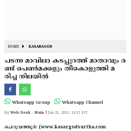
Fitr
May
Day
Eid
Al
Independence
Ad'ha
Day
Onam
HOME
KASARAGOD
J&K
State
പടന്ന മാവിലാ കടപ്പുറത്ത് മാതാവും ര
Haryana
ണ്ട് പെണ്‍മക്കളും തീകൊളുത്തി മ
Assembly
State
Diwali
രിച്ച നിലയില്‍
Elections
Assembly
Christmas
Elections
New-
Year
Republic
Whatsapp Group
Whatsapp Channel
Day
Budget
By
Web Desk - Main
Jun 21, 2015, 16:11 IST
Delhi
ചെറുവത്തൂര്‍: (www.kasargodvartha.com