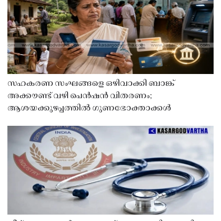
സഹകരണ സംഘങ്ങളെ ഒഴിവാക്കി ബാങ്ക്
അക്കൗണ്ട് വഴി പെൻഷൻ വിതരണം;
ആശയക്കുഴപ്പത്തിൽ ഗുണഭോക്താക്കൾ