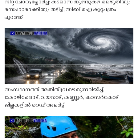
നീറ്റ് ചോദ്യച്ചോർച്ച: കടലാസ് തുണ്ടുകളിലെഴുതിയും
മനഃപാഠമാക്കിയും തട്ടിപ്പ്; സിബിഐ കുറ്റപത്രം
പുറത്ത്
സംസ്ഥാനത്ത് അതിതീവ്ര മഴ മുന്നറിയിപ്പ്;
കോഴിക്കോട്, വയനാട്, കണ്ണൂർ, കാസർകോട്
ജില്ലകളിൽ റെഡ് അലർട്ട്