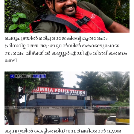
ചെറുപുഴയിൽ മരിച്ച രാജേഷിൻ്റെ മൃതദേഹം
ഫ്രീസറില്ലാത്ത ആംബുലൻസിൽ കൊണ്ടുപോയ
സംഭവം; വീഴ്ചയിൽ കണ്ണൂർ എഡിഎം വിശദീകരണം
തേടി
കുമ്പളയിൽ കെട്ടിടത്തിന് നമ്പർ ലഭിക്കാൻ വ്യാജ