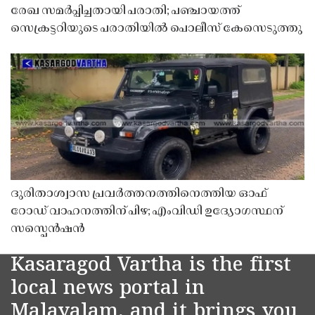
രേഖ സമർപ്പിച്ചതായി പരാതി; പഞ്ചായത്ത്
സെക്രട്ടറിയുടെ പരാതിയിൽ പൊലീസ് കേസെടുത്തു
ദുരിതാശ്വാസ പ്രവർത്തനത്തിനെത്തിയ ഓഫ്
റോഡ് വാഹനത്തിന് പിഴ; എംവിഡി ഉദ്യോഗസ്ഥന്
സസ്പെൻഷൻ
Kasaragod Vartha is the first
local news portal in
Malayalam, and it brings you