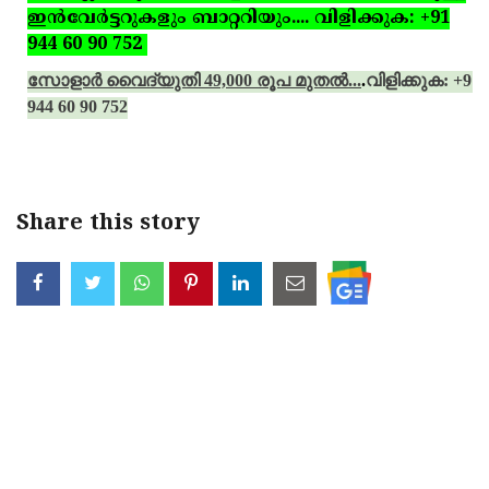
ഇന്‍വേര്‍ട്ടറുകളും ബാറ്ററിയും.... വിളിക്കുക: +91
944 60 90 752
സോളാര്‍ വൈദ്യുതി 49,000 രൂപ മുതല്‍...
.
വിളിക്കുക: +91
944 60 90 752
Share this story