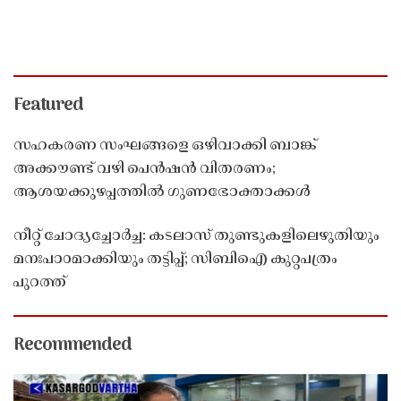
Featured
സഹകരണ സംഘങ്ങളെ ഒഴിവാക്കി ബാങ്ക്
അക്കൗണ്ട് വഴി പെൻഷൻ വിതരണം;
ആശയക്കുഴപ്പത്തിൽ ഗുണഭോക്താക്കൾ
നീറ്റ് ചോദ്യച്ചോർച്ച: കടലാസ് തുണ്ടുകളിലെഴുതിയും
മനഃപാഠമാക്കിയും തട്ടിപ്പ്; സിബിഐ കുറ്റപത്രം
പുറത്ത്
Recommended