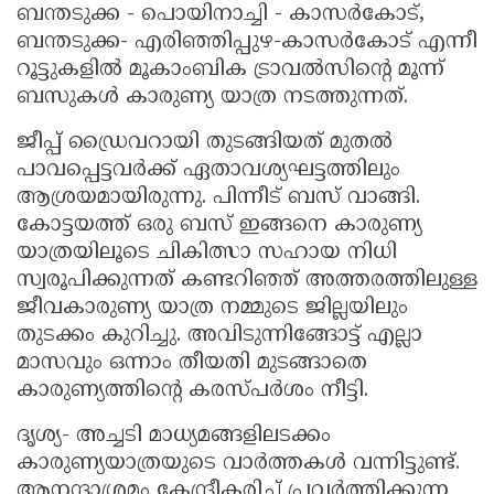
ബന്തടുക്ക - പൊയിനാച്ചി - കാസർകോട്,
ബന്തടുക്ക- എരിഞ്ഞിപ്പുഴ-കാസർകോട് എന്നീ
റൂട്ടുകളിൽ മൂകാംബിക ട്രാവൽസിൻ്റെ മൂന്ന്
ബസുകൾ കാരുണ്യ യാത്ര നടത്തുന്നത്.
ജീപ്പ് ഡ്രൈവറായി തുടങ്ങിയത് മുതൽ
പാവപ്പെട്ടവർക്ക് ഏതാവശ്യഘട്ടത്തിലും
ആശ്രയമായിരുന്നു. പിന്നീട് ബസ് വാങ്ങി.
കോട്ടയത്ത് ഒരു ബസ് ഇങ്ങനെ കാരുണ്യ
യാത്രയിലൂടെ ചികിത്സാ സഹായ നിധി
സ്വരൂപിക്കുന്നത് കണ്ടറിഞ്ഞ് അത്തരത്തിലുള്ള
ജീവകാരുണ്യ യാത്ര നമ്മുടെ ജില്ലയിലും
തുടക്കം കുറിച്ചു. അവിടുന്നിങ്ങോട്ട് എല്ലാ
മാസവും ഒന്നാം തീയതി മുടങ്ങാതെ
കാരുണ്യത്തിൻ്റെ കരസ്പർശം നീട്ടി.
ദൃശ്യ- അച്ചടി മാധ്യമങ്ങളിലടക്കം
കാരുണ്യയാത്രയുടെ വാർത്തകൾ വന്നിട്ടുണ്ട്.
ആനന്ദാശ്രമം കേന്ദ്രീകരിച്ച് പ്രവർത്തിക്കുന്ന