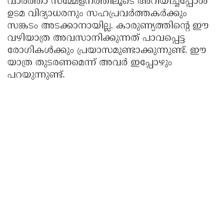
വാർത്താ സമ്മേളനത്തിലൂടെ അറിയിച്ചപ്പോൾ
ഉടമ വിദ്യാധരനും സഹപ്രവർത്തകർക്കും
സങ്കടം അടക്കാനായില്ല. കാരുണ്യത്തിൻ്റെ ഈ
വഴിയാത്ര അവസാനിക്കുന്നത് പാവപ്പെട്ട
രോഗികൾക്കും പ്രയാസമുണ്ടാക്കുന്നുണ്ട്. ഈ
യാത്ര തുടരണമെന്ന് അവർ ഇപ്പോഴും
പറയുന്നുണ്ട്.