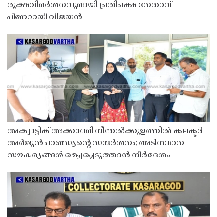
രൂക്ഷവിമർശനവുമായി പ്രതിപക്ഷ നേതാവ്
പിണറായി വിജയൻ
അക്വാട്ടിക് അക്കാദമി നീന്തൽക്കുളത്തിൽ കലക്ടർ
അർജുൻ പാണ്ഡ്യൻ്റെ സന്ദർശനം; അടിസ്ഥാന
സൗകര്യങ്ങൾ മെച്ചപ്പെടുത്താൻ നിർദേശം