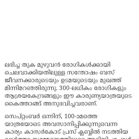
ലഭിച്ച തുക മുഴുവൻ രോഗികൾക്കായി
ചെലവാക്കിയതിലുള്ള സന്തോഷം ബസ്
ജീവനക്കാരുടെയും ഉടമയുടെയും മുഖത്ത്
മിന്നിമറഞ്ഞിരുന്നു. 300-ലധികം രോഗികളും
ആശ്രയകേന്ദ്രങ്ങളും ഈ കാരുണ്യയാത്രയുടെ
കൈത്താങ്ങ് അനുഭവിച്ചവരാണ്.
സെപ്റ്റംബർ ഒന്നിന്, 100-ാമത്തെ
യാത്രയോടെ അവസാനിപ്പിക്കുന്നുവെന്ന
കാര്യം കാസർകോട് പ്രസ് ക്ലബ്ബിൽ നടത്തിയ