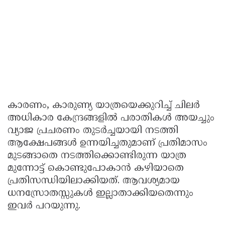
കാരണം, കാരുണ്യ യാത്രയെക്കുറിച്ച് ചിലർ
അധികാര കേന്ദ്രങ്ങളിൽ പരാതികൾ അയച്ചും
വ്യാജ പ്രചരണം തുടർച്ചയായി നടത്തി
ആക്ഷേപങ്ങൾ ഉന്നയിച്ചതുമാണ് പ്രതിമാസം
മുടങ്ങാതെ നടത്തിക്കൊണ്ടിരുന്ന യാത്ര
മുന്നോട്ട് കൊണ്ടുപോകാൻ കഴിയാതെ
പ്രതിസന്ധിയിലാക്കിയത്. ആവശ്യമായ
ധനസ്രോതസ്സുകൾ ഇല്ലാതാക്കിയതെന്നും
ഇവർ പറയുന്നു.