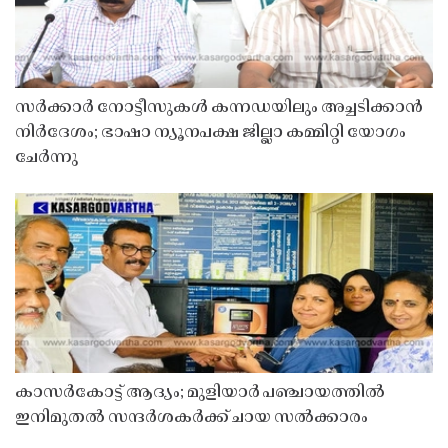
സർക്കാർ നോട്ടീസുകൾ കന്നഡയിലും അച്ചടിക്കാൻ
നിർദേശം; ഭാഷാ ന്യൂനപക്ഷ ജില്ലാ കമ്മിറ്റി യോഗം
ചേർന്നു
കാസർകോട്ട് ആദ്യം; മുളിയാർ പഞ്ചായത്തിൽ
ഇനിമുതൽ സന്ദർശകർക്ക് ചായ സൽക്കാരം