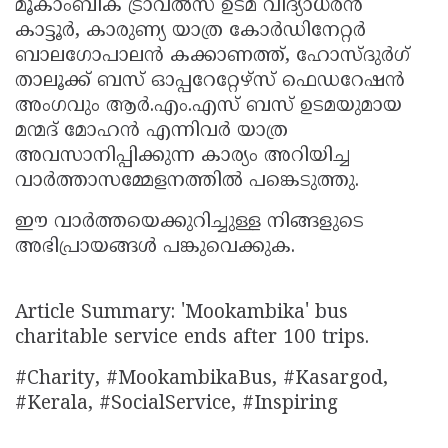
മൂകാംബിക ട്രാവൽസ് ഉടമ വിദ്യാധരൻ
കാട്ടൂർ, കാരുണ്യ യാത്ര കോർഡിനേറ്റർ
ബാലഗോപാലൻ കക്കാണത്ത്, ഹോസ്ദുർഗ്
താലൂക്ക് ബസ് ഓപ്പറേറ്റേഴ്സ് ഫെഡറേഷൻ
അംഗവും ആർ.എം.എസ് ബസ് ഉടമയുമായ
മന്മദ് മോഹൻ എന്നിവർ യാത്ര
അവസാനിപ്പിക്കുന്ന കാര്യം അറിയിച്ച
വാർത്താസമ്മേളനത്തിൽ പങ്കെടുത്തു.
ഈ വാർത്തയെക്കുറിച്ചുള്ള നിങ്ങളുടെ
അഭിപ്രായങ്ങൾ പങ്കുവെക്കുക.
Article Summary: 'Mookambika' bus
charitable service ends after 100 trips.
#Charity, #MookambikaBus, #Kasargod,
#Kerala, #SocialService, #Inspiring