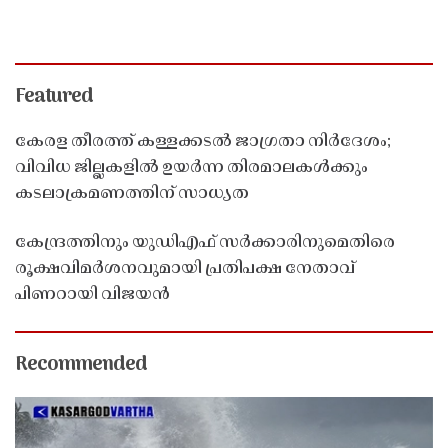
Featured
കേരള തീരത്ത് കള്ളക്കടൽ ജാഗ്രതാ നിർദേശം;
വിവിധ ജില്ലകളിൽ ഉയർന്ന തിരമാലകൾക്കും
കടലാക്രമണത്തിന് സാധ്യത
കേന്ദ്രത്തിനും യുഡിഎഫ് സർക്കാരിനുമെതിരെ
രൂക്ഷവിമർശനവുമായി പ്രതിപക്ഷ നേതാവ്
പിണറായി വിജയൻ
Recommended