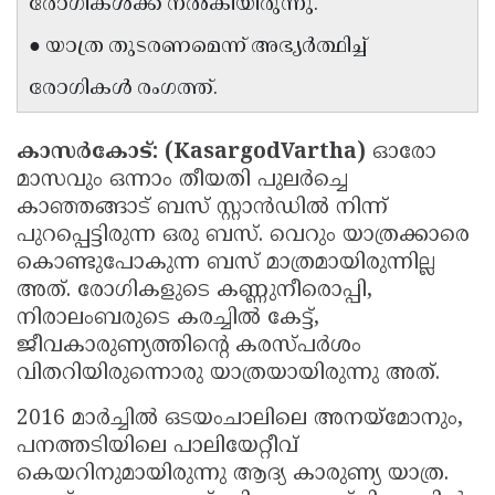
രോഗികൾക്ക് നൽകിയിരുന്നു.
Updates
Assembly
Kerala
● യാത്ര തുടരണമെന്ന് അഭ്യർത്ഥിച്ച്
Polls
Local
Look
രോഗികൾ രംഗത്ത്.
Body
Back
Election
2025
കാസർകോട്: (KasargodVartha)
ഓരോ
മാസവും ഒന്നാം തീയതി പുലർച്ചെ
കാഞ്ഞങ്ങാട് ബസ് സ്റ്റാൻഡിൽ നിന്ന്
പുറപ്പെട്ടിരുന്ന ഒരു ബസ്. വെറും യാത്രക്കാരെ
കൊണ്ടുപോകുന്ന ബസ് മാത്രമായിരുന്നില്ല
അത്. രോഗികളുടെ കണ്ണുനീരൊപ്പി,
നിരാലംബരുടെ കരച്ചിൽ കേട്ട്,
ജീവകാരുണ്യത്തിൻ്റെ കരസ്പർശം
വിതറിയിരുന്നൊരു യാത്രയായിരുന്നു അത്.
2016 മാർച്ചിൽ ഒടയംചാലിലെ അനയ്മോനും,
പനത്തടിയിലെ പാലിയേറ്റീവ്
കെയറിനുമായിരുന്നു ആദ്യ കാരുണ്യ യാത്ര.