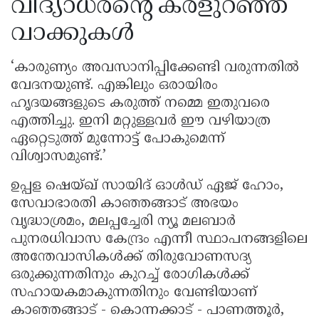
വിദ്യാധരൻ്റെ കരളുറഞ്ഞ
വാക്കുകൾ
‘കാരുണ്യം അവസാനിപ്പിക്കേണ്ടി വരുന്നതിൽ
വേദനയുണ്ട്. എങ്കിലും ഒരായിരം
ഹൃദയങ്ങളുടെ കരുത്ത് നമ്മെ ഇതുവരെ
എത്തിച്ചു. ഇനി മറ്റുള്ളവർ ഈ വഴിയാത്ര
ഏറ്റെടുത്ത് മുന്നോട്ട് പോകുമെന്ന്
വിശ്വാസമുണ്ട്.’
ഉപ്പള ഷെയ്ഖ് സായിദ് ഓൾഡ് ഏജ് ഹോം,
സേവാഭാരതി കാഞ്ഞങ്ങാട് അഭയം
വൃദ്ധാശ്രമം, മലപ്പച്ചേരി ന്യൂ മലബാർ
പുനരധിവാസ കേന്ദ്രം എന്നീ സ്ഥാപനങ്ങളിലെ
അന്തേവാസികൾക്ക് തിരുവോണസദ്യ
ഒരുക്കുന്നതിനും കുറച്ച് രോഗികൾക്ക്
സഹായകമാകുന്നതിനും വേണ്ടിയാണ്
കാഞ്ഞങ്ങാട് - കൊന്നക്കാട് - പാണത്തൂർ,