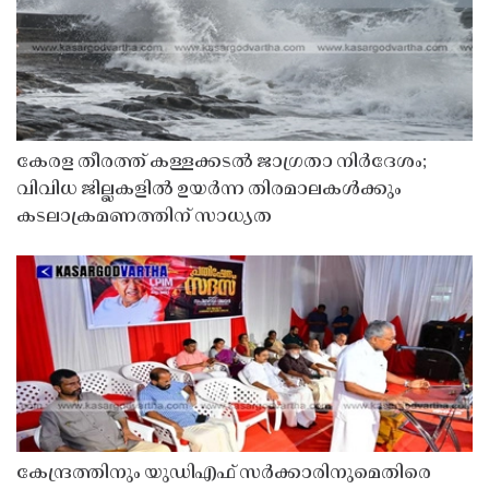
കേരള തീരത്ത് കള്ളക്കടൽ ജാഗ്രതാ നിർദേശം;
വിവിധ ജില്ലകളിൽ ഉയർന്ന തിരമാലകൾക്കും
കടലാക്രമണത്തിന് സാധ്യത
കേന്ദ്രത്തിനും യുഡിഎഫ് സർക്കാരിനുമെതിരെ