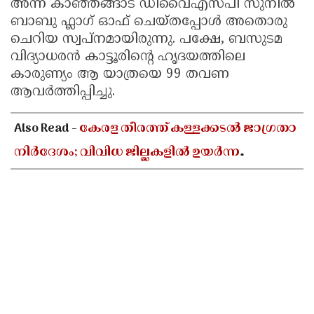
അന്ന് കാഞ്ഞങ്ങാട് ഡിവൈഎസ്പി സുനിൽ
ബാബു ഫ്ലാഗ് ഓഫ് ചെയ്തപ്പോൾ അതൊരു
ചെറിയ സ്വപ്നമായിരുന്നു. പക്ഷേ, ബസുടമ
വിദ്യാധരൻ കാട്ടൂരിൻ്റെ ഹൃദയത്തിലെ
കാരുണ്യം ആ യാത്രയെ 99 തവണ
ആവർത്തിപ്പിച്ചു.
Also Read -
കേരള തീരത്ത് കള്ളക്കടൽ ജാഗ്രതാ
നിർദേശം; വിവിധ ജില്ലകളിൽ ഉയർന്ന
തിരമാലകൾക്കും കടലാക്രമണത്തിന്
സാധ്യത