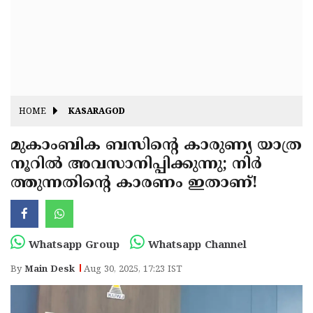
Fitr
May
Day
Eid
Al
Independence
Ad'ha
Day
Onam
HOME
KASARAGOD
J&K
State
മുകാംബിക ബസിൻ്റെ കാരുണ്യ യാത്ര
Haryana
നൂറിൽ അവസാനിപ്പിക്കുന്നു; നിർ
Assembly
State
Diwali
ത്തുന്നതിൻ്റെ കാരണം ഇതാണ്!
Elections
Assembly
Christmas
Elections
New-
Year
Republic
Whatsapp Group
Whatsapp Channel
Day
Budget
By
Main Desk
Aug 30, 2025, 17:23 IST
Delhi