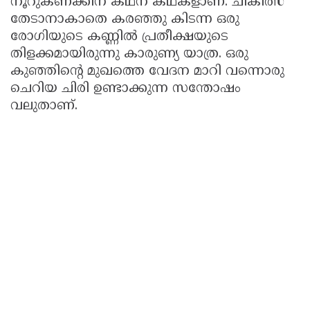
നൂറുകണക്കിന് കഥന കഥകളാണ്. ചികിത്സ
തേടാനാകാതെ കരഞ്ഞു കിടന്ന ഒരു
രോഗിയുടെ കണ്ണിൽ പ്രതീക്ഷയുടെ
തിളക്കമായിരുന്നു കാരുണ്യ യാത്ര. ഒരു
കുഞ്ഞിൻ്റെ മുഖത്തെ വേദന മാറി വന്നൊരു
ചെറിയ ചിരി ഉണ്ടാക്കുന്ന സന്തോഷം
വലുതാണ്.