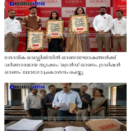
ശോഭിക വെഡ്ഡിങ്സിൽ ഓണാഘോഷങ്ങൾക്ക്
വർണാഭമായ തുടക്കം; 'ട്രെൻഡ് ഓണം, ട്രഡിഷൻ
ഓണം' ലോഗോ പ്രകാശനം ചെയ്തു