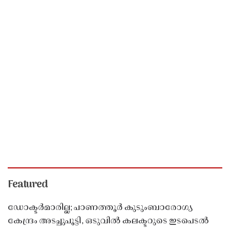
Featured
ഡോക്ടർമാരില്ല; പാണത്തൂർ കുടുംബാരോഗ്യ
കേന്ദ്രം അടച്ചുപൂട്ടി, ഒടുവിൽ കലക്ടറുടെ ഇടപെടൽ