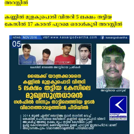
അറസ്റ്റില്‍
കണ്ണില്‍ മുളകുപൊടി വിതറി 5 ലക്ഷം തട്ടിയ
കേസില്‍ 17 കാരന് പുറമെ ഒരാള്‍കൂടി അറസ്റ്റില്‍