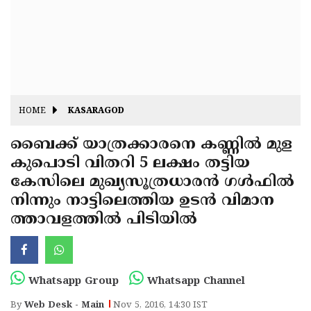
Fitr
May
Day
Eid
Al
Independence
Ad'ha
Day
Onam
HOME
KASARAGOD
J&K
State
ബൈക്ക് യാത്രക്കാരനെ കണ്ണില്‍ മുള
Haryana
കുപൊടി വിതറി 5 ലക്ഷം തട്ടിയ
Assembly
State
Diwali
കേസിലെ മുഖ്യസൂത്രധാരന്‍ ഗള്‍ഫില്‍
Elections
Assembly
Christmas
നിന്നും നാട്ടിലെത്തിയ ഉടന്‍ വിമാന
Elections
ത്താവളത്തില്‍ പിടിയില്‍
New-
Year
Republic
Day
Budget
Whatsapp Group
Whatsapp Channel
Delhi
By
Web Desk - Main
Nov 5, 2016, 14:30 IST