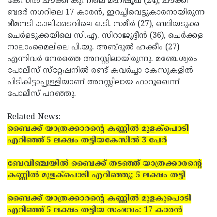
കേസില്‍ ചൗക്കി കുന്നിലെ മഹ്ഷൂഖ് (24), ചൗക്കി
Updates
ബദര്‍ നഗറിലെ 17 കാരന്‍, ഇറച്ചിവെട്ടുകാരനായിരുന്ന
Assembly
Kerala
ഭീമനടി കാലിക്കടവിലെ ഒ.ടി. സമീര്‍ (27), ബദിയടുക്ക
Polls
Local
Look
ചെര്‍ളടുക്കയിലെ സി.എ. സിറാജുദ്ദീന്‍ (36), ചെര്‍ക്കള
Body
നാലാംമൈലിലെ പി.യു. അബ്ദുല്‍ ഹക്കീം (27)
Back
എന്നിവര്‍ നേരത്തെ അറസ്റ്റിലായിരുന്നു. മഞ്ചേശ്വരം
Election
2025
പോലീസ് സ്‌റ്റേഷനില്‍ രണ്ട് കവര്‍ച്ചാ കേസുകളില്‍
പിടികിട്ടാപ്പുള്ളിയാണ് അറസ്റ്റിലായ ഫാറൂഖെന്ന്
പോലീസ് പറഞ്ഞു.
Related News:
ബൈക്ക് യാത്രക്കാരന്റെ കണ്ണില്‍ മുളക്‌പൊടി
എറിഞ്ഞ് 5 ലക്ഷം തട്ടിയകേസില്‍ 3 പേര്‍
ബേവിഞ്ചയില്‍ ബൈക്ക് തടഞ്ഞ് യാത്രക്കാരന്റെ
കണ്ണില്‍ മുളക്‌പൊടി എറിഞ്ഞു; 5 ലക്ഷം തട്ടി
ബൈക്ക് യാത്രക്കാരന്റെ കണ്ണില്‍ മുളകുപൊടി
എറിഞ്ഞ് 5 ലക്ഷം തട്ടിയ സംഭവം: 17 കാരന്‍