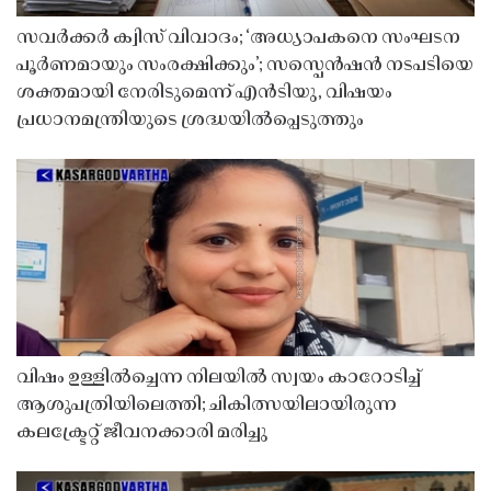
സവർക്കർ ക്വിസ് വിവാദം; ‘അധ്യാപകനെ സംഘടന
പൂർണമായും സംരക്ഷിക്കും’; സസ്പെൻഷൻ നടപടിയെ
ശക്തമായി നേരിടുമെന്ന് എൻടിയു, വിഷയം
പ്രധാനമന്ത്രിയുടെ ശ്രദ്ധയിൽപ്പെടുത്തും
വിഷം ഉള്ളിൽച്ചെന്ന നിലയിൽ സ്വയം കാറോടിച്ച്
ആശുപത്രിയിലെത്തി; ചികിത്സയിലായിരുന്ന
കലക്ട്രേറ്റ് ജീവനക്കാരി മരിച്ചു