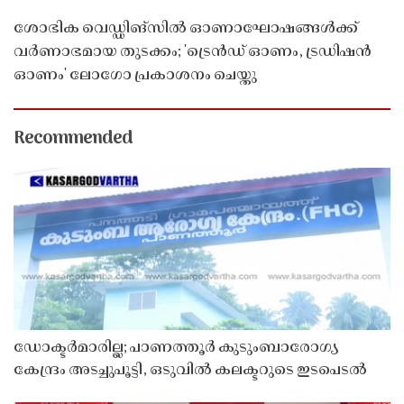
ശോഭിക വെഡ്ഡിങ്സിൽ ഓണാഘോഷങ്ങൾക്ക്
വർണാഭമായ തുടക്കം; 'ട്രെൻഡ് ഓണം, ട്രഡിഷൻ
ഓണം' ലോഗോ പ്രകാശനം ചെയ്തു
Recommended
ഡോക്ടർമാരില്ല; പാണത്തൂർ കുടുംബാരോഗ്യ
കേന്ദ്രം അടച്ചുപൂട്ടി, ഒടുവിൽ കലക്ടറുടെ ഇടപെടൽ