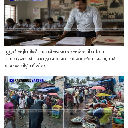
സ്കൂൾ ക്വിസിൽ സവർക്കറെ പുകഴ്ത്തി വിവാദ
ചോദ്യങ്ങൾ; അധ്യാപകനെ സസ്പെൻഡ് ചെയ്യാൻ
ഉത്തരവിട്ട് ഡിജിഇ