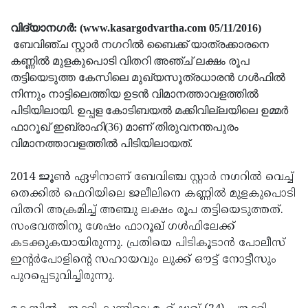
Election
Maha
വിദ്യാനഗര്‍: (www.kasargodvartha.com 05/11/2016)
Shivarathri
International
ബേവിഞ്ച സ്റ്റാര്‍ നഗറില്‍ ബൈക്ക് യാത്രക്കാരനെ
Women's
Anti-
കണ്ണില്‍ മുളകുപൊടി വിതറി അഞ്ച് ലക്ഷം രൂപ
Day
തട്ടിയെടുത്ത കേസിലെ മുഖ്യസൂത്രധാരന്‍ ഗള്‍ഫില്‍
Drug
Attukal
നിന്നും നാട്ടിലെത്തിയ ഉടന്‍ വിമാനത്താവളത്തില്‍
Campaign
Pongala
Holi
പിടിയിലായി. ഉപ്പള കോടിബയല്‍ മക്കിവില്ലയിലെ ഉമ്മര്‍
2025
ഫാറൂഖ് ഇബ്രാഹി(36) മാണ് തിരുവനന്തപുരം
2025
IPL
വിമാനത്താവളത്തില്‍ പിടിയിലായത്.
2025
Eid
2014 ജൂണ്‍ ഏഴിനാണ് ബേവിഞ്ച സ്റ്റാര്‍ നഗറില്‍ വെച്ച്
Al-
Waqf
തെക്കില്‍ ഫെറിയിലെ ജലീലിനെ കണ്ണില്‍ മുളകുപൊടി
Fitr
Bill
Vishu
വിതറി അക്രമിച്ച് അഞ്ചു ലക്ഷം രൂപ തട്ടിയെടുത്തത്.
2025
Controversy
സംഭവത്തിനു ശേഷം ഫാറൂഖ് ഗള്‍ഫിലേക്ക്
Festival
Good
കടക്കുകയായിരുന്നു. പ്രതിയെ പിടികൂടാന്‍ പോലീസ്
2025
Friday
Easter
ഇന്റര്‍പോളിന്റെ സഹായവും ലുക്ക് ഔട്ട് നോട്ടീസും
Observance
പുറപ്പെടുവിച്ചിരുന്നു.
Sunday
By-
2025
2025
Election
Bihar