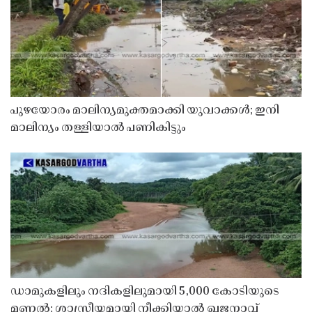
പുഴയോരം മാലിന്യമുക്തമാക്കി യുവാക്കൾ; ഇനി
മാലിന്യം തള്ളിയാൽ പണികിട്ടും
ഡാമുകളിലും നദികളിലുമായി 5,000 കോടിയുടെ
മണൽ; ശാസ്ത്രീയമായി നീക്കിയാൽ ഖജനാവ്