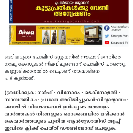
ബദിയടുക്ക പോലീസ് സ്റ്റേഷനില്‍ നൗഷാദിനെതിരെ
നാലു കേസുകള്‍ നിലവിലുണ്ടെന്ന് പൊലീസ് പറഞ്ഞു.
കണ്ണാടിക്കാനയില്‍ വെച്ചാണ് നൗഷാദിനെ
പിടികൂടിയത്.
(ശ്രദ്ധിക്കുക: ഗൾഫ് - വിനോദം - ടെക്നോളജി -
സാമ്പത്തികം- പ്രധാന അറിയിപ്പുകൾ-വിദ്യാഭ്യാസം-
തൊഴിൽ വിശേഷങ്ങൾ ഉൾപ്പെടെ മലയാളം
വാർത്തകൾ നിങ്ങളുടെ മൊബൈലിൽ ലഭിക്കാൻ
കെവാർത്തയുടെ പുതിയ ആൻഡ്രോയിഡ് ആപ്പ്
ഇവിടെ ക്ലിക്ക് ചെയ്ത് ഡൗൺലോഡ് ചെയ്യുക.