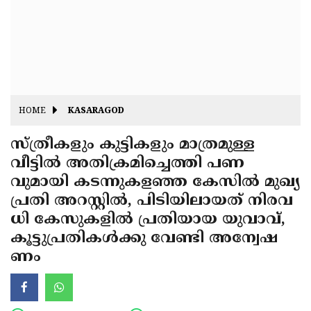
Fitr
May
Day
Eid
Al
Independence
Ad'ha
Day
Onam
HOME
KASARAGOD
J&K
State
സ്ത്രീകളും കുട്ടികളും മാത്രമുള്ള
Haryana
വീട്ടില്‍ അതിക്രമിച്ചെത്തി പണ
Assembly
State
Diwali
വുമായി കടന്നുകളഞ്ഞ കേസില്‍ മുഖ്യ
Elections
Assembly
Christmas
പ്രതി അറസ്റ്റില്‍, പിടിയിലായത് നിരവ
Elections
ധി കേസുകളില്‍ പ്രതിയായ യുവാവ്,
New-
കൂട്ടുപ്രതികള്‍ക്കു വേണ്ടി അന്വേഷ
Year
Republic
ണം
Day
Budget
Delhi