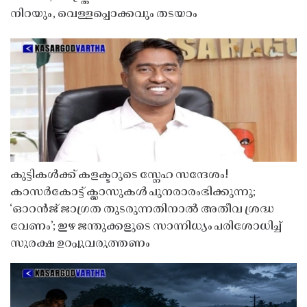
നിറയും, വെള്ളപ്പൊക്കവും തടയാം
കുട്ടികൾക്ക് കളക്ടറുടെ സ്നേഹ സന്ദേശം!
കാസർകോട്ട് ക്ലാസുകൾ പുനരാരംഭിക്കുന്നു;
‘ഓറൻജ് ജാഗ്രത തുടരുന്നതിനാൽ അതീവ ശ്രദ്ധ
വേണം’; ഇഴ ജന്തുക്കളുടെ സാന്നിധ്യം പരിശോധിച്ച്
സുരക്ഷ ഉറപ്പുവരുത്തണം