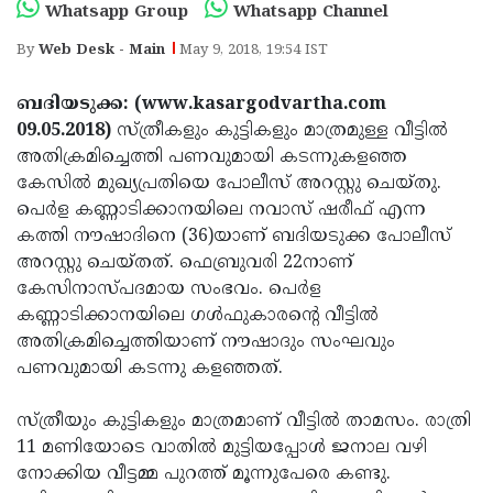
Election
Maha
Whatsapp Group
Whatsapp Channel
Shivarathri
International
By
Web Desk - Main
May 9, 2018, 19:54 IST
Women's
Anti-
ബദിയടുക്ക: (www.kasargodvartha.com
Day
Drug
Attukal
09.05.2018)
സ്ത്രീകളും കുട്ടികളും മാത്രമുള്ള വീട്ടില്‍
അതിക്രമിച്ചെത്തി പണവുമായി കടന്നുകളഞ്ഞ
Campaign
Pongala
Holi
കേസില്‍ മുഖ്യപ്രതിയെ പോലീസ് അറസ്റ്റു ചെയ്തു.
2025
2025
IPL
പെര്‍ള കണ്ണാടിക്കാനയിലെ നവാസ് ഷരീഫ് എന്ന
കത്തി നൗഷാദിനെ (36)യാണ് ബദിയടുക്ക പോലീസ്
2025
Eid
അറസ്റ്റു ചെയ്തത്. ഫെബ്രുവരി 22നാണ്
Al-
Waqf
കേസിനാസ്പദമായ സംഭവം. പെര്‍ള
കണ്ണാടിക്കാനയിലെ ഗള്‍ഫുകാരന്റെ വീട്ടില്‍
Fitr
Bill
Vishu
അതിക്രമിച്ചെത്തിയാണ് നൗഷാദും സംഘവും
2025
Controversy
Festival
Good
പണവുമായി കടന്നു കളഞ്ഞത്.
2025
Friday
Easter
സ്ത്രീയും കുട്ടികളും മാത്രമാണ് വീട്ടില്‍ താമസം. രാത്രി
Observance
Sunday
By-
11 മണിയോടെ വാതില്‍ മുട്ടിയപ്പോള്‍ ജനാല വഴി
നോക്കിയ വീട്ടമ്മ പുറത്ത് മൂന്നുപേരെ കണ്ടു.
2025
2025
Election
Bihar