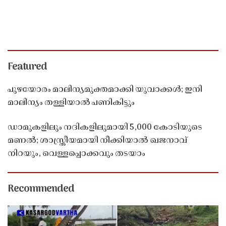
Featured
പുഴയോരം മാലിന്യമുക്തമാക്കി യുവാക്കൾ; ഇനി
മാലിന്യം തള്ളിയാൽ പണികിട്ടും
ഡാമുകളിലും നദികളിലുമായി 5,000 കോടിയുടെ
മണൽ; ശാസ്ത്രീയമായി നീക്കിയാൽ ഖജനാവ്
നിറയും, വെള്ളപ്പൊക്കവും തടയാം
Recommended