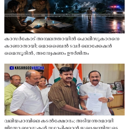
കാസർകോട് അമ്പലത്തറയിൽ പൊലീസുകാരനെ
കാണാതായി; മൊബൈൽ ടവർ ലൊക്കേഷൻ
മൈസൂരിൽ, അന്വേഷണം ഊർജിതം
വലിയപറമ്പിലെ കടൽക്ഷോഭം; അടിയന്തരമായി
ജിയോ ബാഗുകൾ സ്ഥാപിക്കാൻ മുഖ്യമന്ത്രിയുടെ