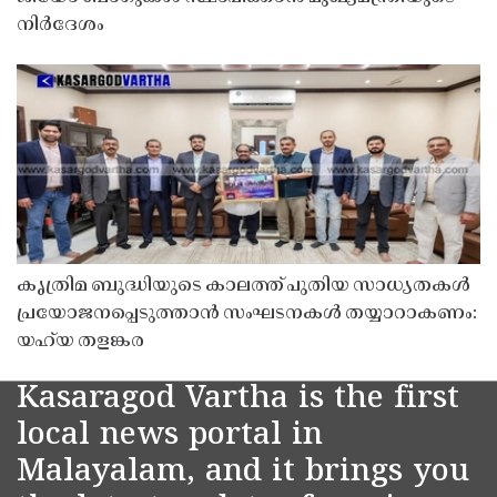
നിർദേശം
കൃത്രിമ ബുദ്ധിയുടെ കാലത്ത് പുതിയ സാധ്യതകൾ
പ്രയോജനപ്പെടുത്താൻ സംഘടനകൾ തയ്യാറാകണം:
യഹ്‌യ തളങ്കര
Kasaragod Vartha is the first
local news portal in
Malayalam, and it brings you